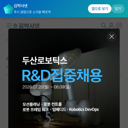
김박사넷
앱으로 보기
닫기
푸시 알림으로 소식을 빠르게
커뮤니티 홈
자유 게시판(아무개랩)
대학원생 모집
석사 진학 가능한지 평가 부탁드립니다
국내대학원 정보
기쁜 존 폰 노이만
연구실&오픈랩
2023.10.27
11
2966
커뮤니티
커뮤니티 홈
전체글보기
베스트 게시판
IF 명예의전당