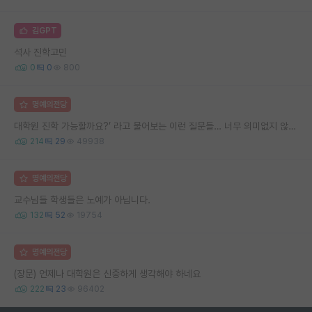
김GPT
석사 진학고민
0
0
800
명예의전당
대학원 진학 가능할까요?’ 라고 물어보는 이런 질문들… 너무 의미없지 않나요?
214
29
49938
명예의전당
교수님들 학생들은 노예가 아닙니다.
132
52
19754
명예의전당
(장문) 언제나 대학원은 신중하게 생각해야 하네요
222
23
96402