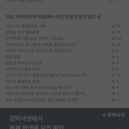
막학기 자퇴 고민됩니다
2
자유 게시판(아무개랩)에서 최근 댓글이 많이 달린 글
카이스트 경영공학부 서류
31
장학금 모은 랩비통장
21
AI 학회들 거품 슬슬 지적이 나오네요
33
근데 여기는 왜 그렇게 SPK를 물어보는거임?
19
석사가 1저자 논문 가져가는게 흔한건가요?
5
면접 복장
9
편입생 학부연구생 질문
7
세컨티어 학회의 위상
6
우리나라도 학구 열풍보면 Higher Doctorate 학위가 필요하다고 봅니다.
12
연구실 후배와의 관계
5
석사 1학기부터 원래 논문 작성을 하나요?
9
카이스트 교수님들 중에서도 연구실 홈페이지를 마련 안 하신 분들이 계시던데
4
공부 못했는데 논문실적은 좋은 사람을 싫어함?
4