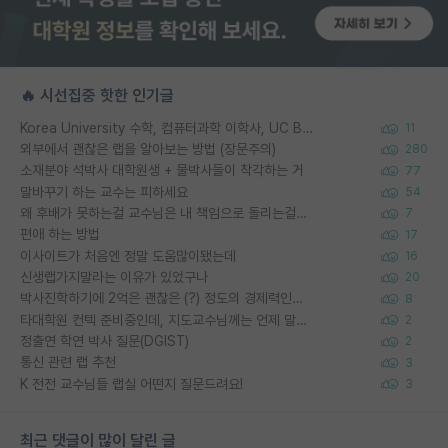
🔥 시선집중 핫한 인기글
Korea University 수학, 컴퓨터과학 이학사, UC Berkeley 산업공학 대학원 공학박사가 되는 것은 쉽지 않겠죠?
11
외부에서 괜찮은 랩을 알아보는 방법 (장문주의)
280
소재분야 석박사 대학원생 + 물박사들이 착각하는 거
77
말바꾸기 하는 교수는 피하세요
54
왜 후배가 못하는걸 교수님은 내 책임으로 돌리는걸까요?
7
편애 하는 방법
17
이사이트가 처음엔 정말 도움많이됐는데
16
신생랩가지말라는 이유가 있었구나
20
박사진학하기에 2억은 괜찮은 (?) 정도의 경제력인가요
8
타대학원 컨텍 준비중인데, 지도교수님께는 언제 말씀드려야 할까요?
2
정출연 학연 박사 질문(DGIST)
2
통신 관련 랩 추천
3
K 전전 교수님들 랩실 어떤지 질문드려요!
3
최근 댓글이 많이 달린 글