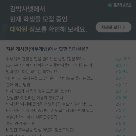
자유 게시판(아무개랩)에서 핫한 인기글은?
외부에서 괜찮은 랩을 알아보는 방법 (장문주의)
280
소재분야 석박사 대학원생 + 물박사들이 착각하는 거
77
말바꾸기 하는 교수는 피하세요
54
왜 후배가 못하는걸 교수님은 내 책임으로 돌리는걸까요?
7
편애 하는 방법
17
이사이트가 처음엔 정말 도움많이됐는데
16
신생랩가지말라는 이유가 있었구나
20
박사진학하기에 2억은 괜찮은 (?) 정도의 경제력인가요
8
타대학원 컨텍 준비중인데, 지도교수님께는 언제 말씀드려야 할까요?
2
정출연 학연 박사 질문(DGIST)
2
통신 관련 랩 추천
3
K 전전 교수님들 랩실 어떤지 질문드려요!
3