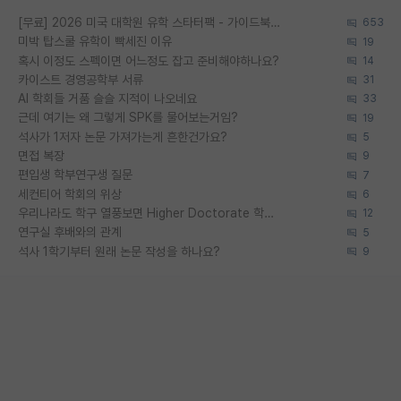
[무료] 2026 미국 대학원 유학 스타터팩 - 가이드북 & 합격자 컨택메일 템플릿
653
미박 탑스쿨 유학이 빡세진 이유
19
혹시 이정도 스펙이면 어느정도 잡고 준비해야하나요?
14
카이스트 경영공학부 서류
31
AI 학회들 거품 슬슬 지적이 나오네요
33
근데 여기는 왜 그렇게 SPK를 물어보는거임?
19
석사가 1저자 논문 가져가는게 흔한건가요?
5
면접 복장
9
편입생 학부연구생 질문
7
세컨티어 학회의 위상
6
우리나라도 학구 열풍보면 Higher Doctorate 학위가 필요하다고 봅니다.
12
연구실 후배와의 관계
5
석사 1학기부터 원래 논문 작성을 하나요?
9