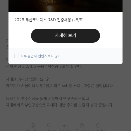
자유 게시판(아무개랩)
2026 두산로보틱스 R&D 집중채용 (~8/9)
미국 유학 게시판
미국 대학원 합격 후기 게시판
자세히 보기
본전공 문과 17학번인데
대학원생 모집 게시판
응용수학에 관심이 생겨서 복전하고 막학기 지내고 있습니다
하루 동안 이 컨텐츠 보지 않기
대학원 합격 후기 게시판
학부 라인은 경기상위권 라인이고
전체 평점 3.2/4.5 응용수학전공 3.8/4.5 인데
연구실(PI) 홍보 게시판
자대말고는 답 없을까요...?
석박사 채용 정보 게시판
거주지가 서울이라 비인기랩이라도 ssh를 노려보고싶은 실정입니다
임용 정보 게시판
응용수학 복수전공을 늦게 시작해서 연구경험은 없고
학부 인턴 게시판
자대에서 학부연구생으로 지내다 내년 후기를 노릴지 생각 중입니다
취업 게시판
임용 후기 게시판