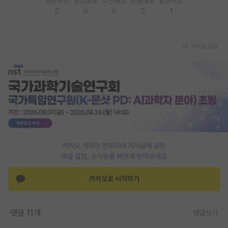
응원해요
공감해요
추천해요
궁금해요
별로에요
0
0
0
0
1
PI 전용 게시판
인문사회 계열 게시판
게시글 공유
특수/전문대학원 게시판
반도체/AI 게시판
장학금/장학생 게시판
학술 정보 게시판
홍보 게시판
카카오 계정과 연동하여 게시글에 달린
댓글 알람, 소식등을 빠르게 받아보세요
커리어
유학교육
카카오로 시작하기
이벤트
댓글 11개
댓글쓰기
반도체 아카데미