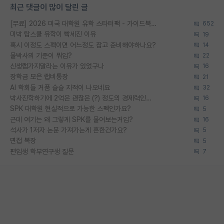
최근 댓글이 많이 달린 글
[무료] 2026 미국 대학원 유학 스타터팩 - 가이드북 & 합격자 컨택메일 템플릿
652
미박 탑스쿨 유학이 빡세진 이유
19
혹시 이정도 스펙이면 어느정도 잡고 준비해야하나요?
14
물박사의 기준이 뭐임?
22
신생랩가지말라는 이유가 있었구나
16
장학금 모은 랩비통장
21
AI 학회들 거품 슬슬 지적이 나오네요
32
박사진학하기에 2억은 괜찮은 (?) 정도의 경제력인가요
16
SPK 대학원 현실적으로 가능한 스펙인가요?
5
근데 여기는 왜 그렇게 SPK를 물어보는거임?
16
석사가 1저자 논문 가져가는게 흔한건가요?
5
면접 복장
5
편입생 학부연구생 질문
7