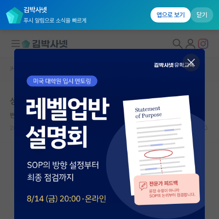
김박사넷
앱으로 보기
닫기
푸시 알림으로 소식을 빠르게
커뮤니티 홈
자유 게시판(아무개랩)
대학원생 모집
성대 인공지능융합학과 면접
국내대학원 정보
뻔뻔한 요하네스 케플러
연구실&오픈랩
2023.10.27
3
4140
커뮤니티
커뮤니티 홈
전체글보기
베스트 게시판
IF 명예의전당