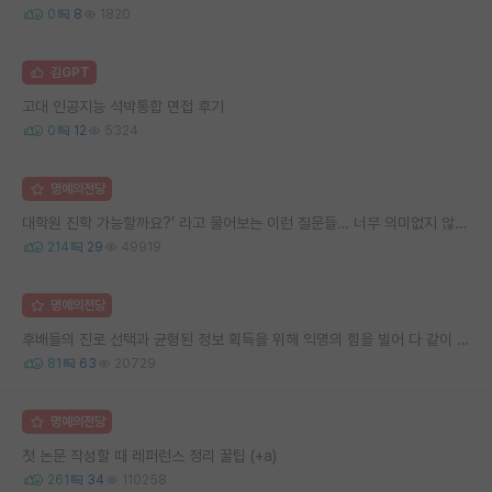
0
8
1820
김GPT
고대 인공지능 석박통합 면접 후기
0
12
5324
명예의전당
대학원 진학 가능할까요?’ 라고 물어보는 이런 질문들… 너무 의미없지 않나요?
214
29
49919
명예의전당
후배들의 진로 선택과 균형된 정보 획득을 위해 익명의 힘을 빌어 다 같이 연봉 공개 타임 한번 갖는 것 어때요?
81
63
20729
명예의전당
첫 논문 작성할 때 레퍼런스 정리 꿀팁 (+a)
261
34
110258