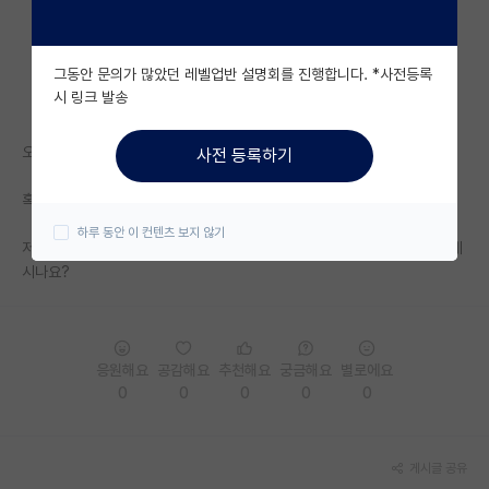
자유 게시판(아무개랩)
그동안 문의가 많았던 레벨업반 설명회를 진행합니다. *사전등록
미국 유학 게시판
시 링크 발송
미국 대학원 합격 후기 게시판
오늘 성대 인공지능융합학과 면접이 있었네요.
사전 등록하기
대학원생 모집 게시판
혹시 다녀오신분들 분위기 어땠나요?
대학원 합격 후기 게시판
하루 동안 이 컨텐츠 보지 않기
저는 정말 인성면접 보는 수준으로 보고왔는데.. 전공지식 면접 보신분도 계
연구실(PI) 홍보 게시판
시나요?
석박사 채용 정보 게시판
임용 정보 게시판
응원해요
공감해요
추천해요
궁금해요
별로에요
학부 인턴 게시판
0
0
0
0
0
취업 게시판
게시글 공유
임용 후기 게시판