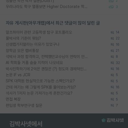
정출연 학연 박사 질문(DGIST)
2
우리나라도 학구 열풍보면 Higher Doctorate 학위가 필요하다고 봅니다.
3
자유 게시판(아무개랩)에서 최근 댓글이 많이 달린 글
알츠하이머 관련 고등학생 탐구 포트폴리오
14
물박사의 기준이 뭐임?
22
신생랩가지말라는 이유가 있었구나
16
장학금 모은 랩비통장
21
석박사 과정 합격하고, 컨택했던교수님이 연락이 안됩니다...
8
AI 학회들 거품 슬슬 지적이 나오네요
32
박사진학하기에 2억은 괜찮은 (?) 정도의 경제력인가요
16
논문 IF vs JCR
5
SPK 대학원 현실적으로 가능한 스펙인가요?
5
근데 여기는 왜 그렇게 SPK를 물어보는거임?
16
석사가 1저자 논문 가져가는게 흔한건가요?
5
면접 복장
5
편입생 학부연구생 질문
7