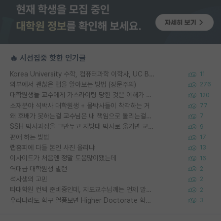
🔥 시선집중 핫한 인기글
Korea University 수학, 컴퓨터과학 이학사, UC Berkeley 산업공학 대학원 공학박사가 되는 것은 쉽지 않겠죠?
11
외부에서 괜찮은 랩을 알아보는 방법 (장문주의)
276
대학원생들 교수에게 가스라이팅 당한 것은 이해가 갑니다. 안타깝네요.
120
소재분야 석박사 대학원생 + 물박사들이 착각하는 거
77
왜 후배가 못하는걸 교수님은 내 책임으로 돌리는걸까요?
7
SSH 박사과정을 그만두고 지방대 박사로 옮기면 교수의 꿈은 끝일까요?
9
편애 하는 방법
17
랩홈피에 다들 본인 사진 올리냐
13
이사이트가 처음엔 정말 도움많이됐는데
16
역대급 대학원생 빌런
2
석사생의 고민
2
타대학원 컨텍 준비중인데, 지도교수님께는 언제 말씀드려야 할까요?
2
우리나라도 학구 열풍보면 Higher Doctorate 학위가 필요하다고 봅니다.
3