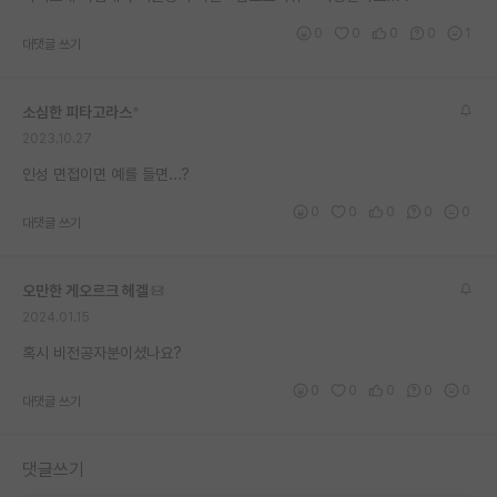
재팬라운지 🌸
0
0
0
0
1
대댓글 쓰기
소심한 피타고라스
*
2023.10.27
인성 면접이면 예를 들면...?
0
0
0
0
0
대댓글 쓰기
오만한 게오르크 헤겔
2024.01.15
혹시 비전공자분이셨나요?
0
0
0
0
0
대댓글 쓰기
댓글쓰기