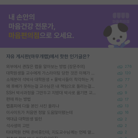
자유 게시판(아무개랩)에서 핫한 인기글은?
외부에서 괜찮은 랩을 알아보는 방법 (장문주의)
276
대학원생들 교수에게 가스라이팅 당한 것은 이해가 갑니다. 안타깝네요.
120
소재분야 석박사 대학원생 + 물박사들이 착각하는 거
77
왜 후배가 못하는걸 교수님은 내 책임으로 돌리는걸까요?
7
SSH 박사과정을 그만두고 지방대 박사로 옮기면 교수의 꿈은 끝일까요?
9
편애 하는 방법
17
랩홈피에 다들 본인 사진 올리냐
13
이사이트가 처음엔 정말 도움많이됐는데
16
역대급 대학원생 빌런
2
석사생의 고민
2
타대학원 컨텍 준비중인데, 지도교수님께는 언제 말씀드려야 할까요?
2