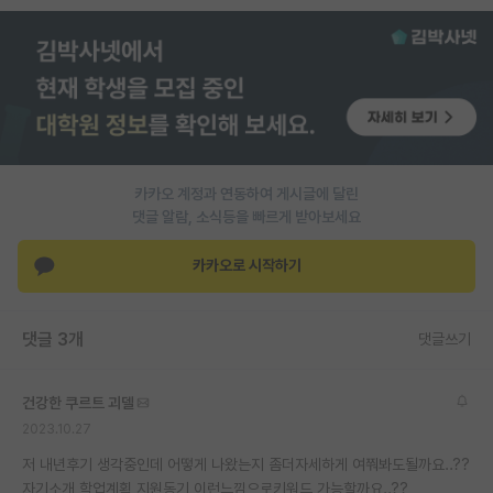
PI 전용 게시판
인문사회 계열 게시판
특수/전문대학원 게시판
반도체/AI 게시판
카카오 계정과 연동하여 게시글에 달린
장학금/장학생 게시판
댓글 알람, 소식등을 빠르게 받아보세요
학술 정보 게시판
카카오로 시작하기
홍보 게시판
댓글 3개
댓글쓰기
커리어
유학교육
건강한 쿠르트 괴델
이벤트
2023.10.27
저 내년후기 생각중인데 어떻게 나왔는지 좀더자세하게 여쭤봐도될까요..??
반도체 아카데미
자기소개 학업계획 지원동기 이런느낌으로키워드 가능할까요..??