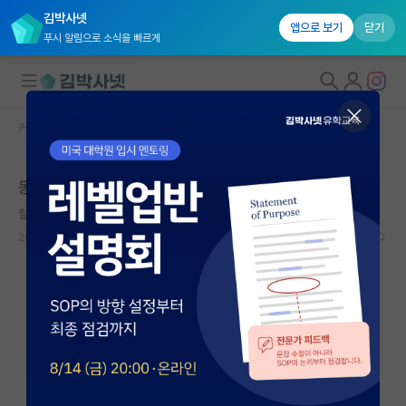
김박사넷
앱으로 보기
닫기
푸시 알림으로 소식을 빠르게
커뮤니티 홈
자유 게시판(아무개랩)
대학원생 모집
동국대 인공지능 대학원
국내대학원 정보
칠칠맞은 호르헤 보르헤스
연구실&오픈랩
2021.10.26
3
5746
커뮤니티
커뮤니티 홈
전체글보기
베스트 게시판
IF 명예의전당