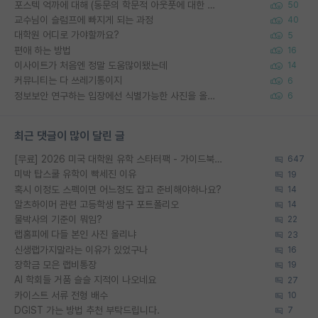
포스텍 억까에 대해 (동문의 학문적 아웃풋에 대한 반박)
50
교수님이 슬럼프에 빠지게 되는 과정
40
대학원 어디로 가야할까요?
5
편애 하는 방법
16
이사이트가 처음엔 정말 도움많이됐는데
14
커뮤니티는 다 쓰레기통이지
6
정보보안 연구하는 입장에선 식별가능한 사진을 올리는건 비추이긴함
6
최근 댓글이 많이 달린 글
[무료] 2026 미국 대학원 유학 스타터팩 - 가이드북 & 합격자 컨택메일 템플릿
647
미박 탑스쿨 유학이 빡세진 이유
19
혹시 이정도 스펙이면 어느정도 잡고 준비해야하나요?
14
알츠하이머 관련 고등학생 탐구 포트폴리오
14
물박사의 기준이 뭐임?
22
랩홈피에 다들 본인 사진 올리냐
23
신생랩가지말라는 이유가 있었구나
16
장학금 모은 랩비통장
19
AI 학회들 거품 슬슬 지적이 나오네요
27
카이스트 서류 전형 배수
10
DGIST 가는 방법 추천 부탁드립니다.
7