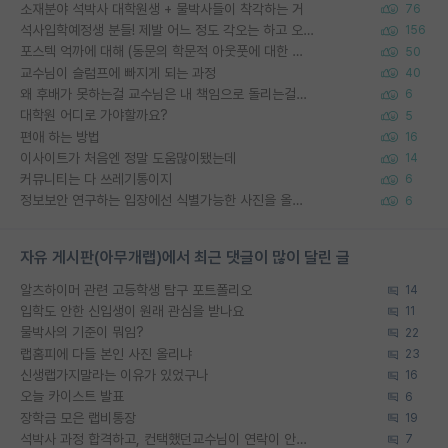
소재분야 석박사 대학원생 + 물박사들이 착각하는 거
76
석사입학예정생 분들! 제발 어느 정도 각오는 하고 오세요.
156
포스텍 억까에 대해 (동문의 학문적 아웃풋에 대한 반박)
50
교수님이 슬럼프에 빠지게 되는 과정
40
왜 후배가 못하는걸 교수님은 내 책임으로 돌리는걸까요?
6
대학원 어디로 가야할까요?
5
편애 하는 방법
16
이사이트가 처음엔 정말 도움많이됐는데
14
커뮤니티는 다 쓰레기통이지
6
정보보안 연구하는 입장에선 식별가능한 사진을 올리는건 비추이긴함
6
자유 게시판(아무개랩)에서 최근 댓글이 많이 달린 글
알츠하이머 관련 고등학생 탐구 포트폴리오
14
입학도 안한 신입생이 원래 관심을 받나요
11
물박사의 기준이 뭐임?
22
랩홈피에 다들 본인 사진 올리냐
23
신생랩가지말라는 이유가 있었구나
16
오늘 카이스트 발표
6
장학금 모은 랩비통장
19
석박사 과정 합격하고, 컨택했던교수님이 연락이 안됩니다...
7