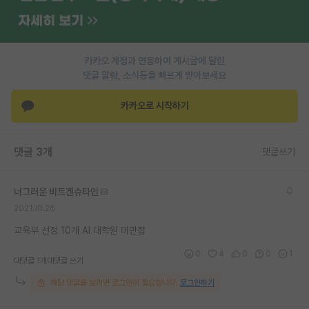
PI 전용 게시판
인문사회 계열 게시판
카카오 계정과 연동하여 게시글에 달린
댓글 알람, 소식등을 빠르게 받아보세요
특수/전문대학원 게시판
반도체/AI 게시판
카카오로 시작하기
장학금/장학생 게시판
댓글 3개
댓글쓰기
학술 정보 게시판
홍보 게시판
너그러운 비트겐슈타인
2021.10.26
커리어
교육부 선정 10개 AI 대학원 미만잡
유학교육
0
4
0
0
1
대댓글 1개
대댓글 쓰기
이벤트
해당 댓글을 보려면 로그인이 필요합니다.
로그인하기
반도체 아카데미