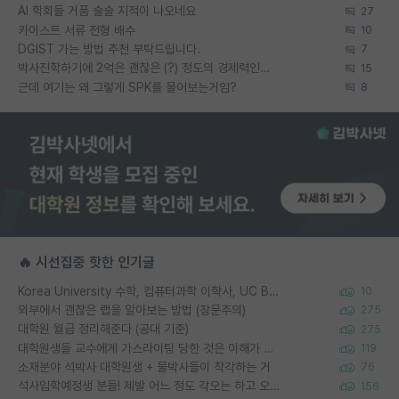
AI 학회들 거품 슬슬 지적이 나오네요
27
카이스트 서류 전형 배수
10
DGIST 가는 방법 추천 부탁드립니다.
7
박사진학하기에 2억은 괜찮은 (?) 정도의 경제력인가요
15
근데 여기는 왜 그렇게 SPK를 물어보는거임?
8
🔥 시선집중 핫한 인기글
Korea University 수학, 컴퓨터과학 이학사, UC Berkeley 산업공학 대학원 공학박사가 되는 것은 쉽지 않겠죠?
10
외부에서 괜찮은 랩을 알아보는 방법 (장문주의)
275
대학원 월급 정리해준다 (공대 기준)
275
대학원생들 교수에게 가스라이팅 당한 것은 이해가 갑니다. 안타깝네요.
119
소재분야 석박사 대학원생 + 물박사들이 착각하는 거
76
석사입학예정생 분들! 제발 어느 정도 각오는 하고 오세요.
156