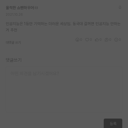
재팬라운지 🌸
울적한 쇼펜하우어
2021.10.26
인공지능은 1등만 기억하는 더러운 세상임. 동국대 갈꺼면 인공지능 안하는
거 추천
0
0
0
0
0
대댓글 쓰기
댓글쓰기
등록