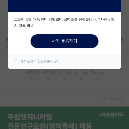
자유 게시판(아무개랩)
그동안 문의가 많았던 레벨업반 설명회를 진행합니다. *사전등록
미국 유학 게시판
시 링크 발송
미국 대학원 합격 후기 게시판
동국대 인공지능 대학원 2년전에 신설 됐던데 혹시 연구실 분위기나 수준 등
사전 등록하기
대학원생 모집 게시판
알고 계신분 계신가요?
대학원 합격 후기 게시판
하루 동안 이 컨텐츠 보지 않기
연구실(PI) 홍보 게시판
응원해요
공감해요
추천해요
궁금해요
별로에요
0
0
0
0
1
석박사 채용 정보 게시판
임용 정보 게시판
게시글 공유
학부 인턴 게시판
취업 게시판
임용 후기 게시판