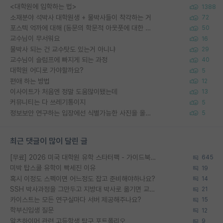
<대학원에 입학하는 법>
1388
소재분야 석박사 대학원생 + 물박사들이 착각하는 거
72
포스텍 억까에 대해 (동문의 학문적 아웃풋에 대한 반박)
50
교수님이 무서워요
16
물박사 되는 건 교수탓도 있는거 아니냐
29
교수님이 슬럼프에 빠지게 되는 과정
40
대학원 어디로 가야할까요?
5
편애 하는 방법
12
이사이트가 처음엔 정말 도움많이됐는데
13
커뮤니티는 다 쓰레기통이지
5
정보보안 연구하는 입장에선 식별가능한 사진을 올리는건 비추이긴함
5
최근 댓글이 많이 달린 글
[무료] 2026 미국 대학원 유학 스타터팩 - 가이드북 & 합격자 컨택메일 템플릿
645
미박 탑스쿨 유학이 빡세진 이유
19
혹시 이정도 스펙이면 어느정도 잡고 준비해야하나요?
14
SSH 박사과정을 그만두고 지방대 박사로 옮기면 교수의 꿈은 끝일까요?
21
카이스트는 모든 연구실마다 서버 제공해주나요?
15
학부신입생 질문
12
알츠하이머 관련 고등학생 탐구 포트폴리오
9