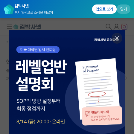
김박사넷
앱으로 보기
닫기
푸시 알림으로 소식을 빠르게
커뮤니티 홈
자유 게시판(아무개랩)
대학원생 모집
한양대 인공지능융합
국내대학원 정보
졸린 스티븐 호킹
연구실&오픈랩
2021.05.06
4
5535
커뮤니티
커뮤니티 홈
전체글보기
베스트 게시판
IF 명예의전당