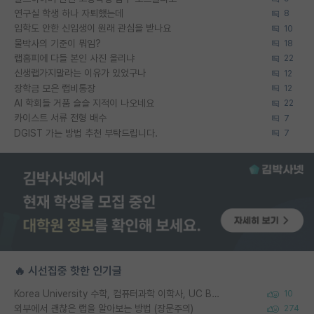
연구실 학생 하나 자퇴했는데
8
입학도 안한 신입생이 원래 관심을 받나요
10
물박사의 기준이 뭐임?
18
랩홈피에 다들 본인 사진 올리냐
22
신생랩가지말라는 이유가 있었구나
12
장학금 모은 랩비통장
12
AI 학회들 거품 슬슬 지적이 나오네요
22
카이스트 서류 전형 배수
7
DGIST 가는 방법 추천 부탁드립니다.
7
🔥 시선집중 핫한 인기글
Korea University 수학, 컴퓨터과학 이학사, UC Berkeley 산업공학 대학원 공학박사가 되는 것은 쉽지 않겠죠?
10
외부에서 괜찮은 랩을 알아보는 방법 (장문주의)
274