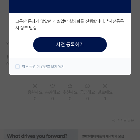
자유 게시판(아무개랩)
그동안 문의가 많았던 레벨업반 설명회를 진행합니다. *사전등록
미국 유학 게시판
시 링크 발송
미국 대학원 합격 후기 게시판
안녕하세요
사전 등록하기
대학원생 모집 게시판
한양대 인공지능융합을 추천하던데...
대학원 합격 후기 게시판
아웃풋이 별로일까요?
하루 동안 이 컨텐츠 보지 않기
연구실(PI) 홍보 게시판
석박사 채용 정보 게시판
응원해요
공감해요
추천해요
궁금해요
별로에요
0
0
0
0
1
임용 정보 게시판
학부 인턴 게시판
게시글 공유
취업 게시판
임용 후기 게시판