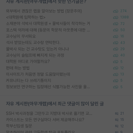
자유 게시판(아무개랩)에서 핫한 인기글은?
외부에서 괜찮은 랩을 알아보는 방법 (장문주의)
274
<대학원에 입학하는 법>
1388
소재분야 석박사 대학원생 + 물박사들이 착각하는 거
72
포스텍 억까에 대해 (동문의 학문적 아웃풋에 대한 반박)
50
교수님이 무서워요
16
석사 받았는데도 교수랑 연락한다.
43
물박사 되는 건 교수탓도 있는거 아니냐
29
교수님이 슬럼프에 빠지게 되는 과정
40
대학원 어디로 가야할까요?
5
편애 하는 방법
12
이사이트가 처음엔 정말 도움많이됐는데
13
커뮤니티는 다 쓰레기통이지
5
정보보안 연구하는 입장에선 식별가능한 사진을 올리는건 비추이긴함
5
자유 게시판(아무개랩)에서 최근 댓글이 많이 달린 글
SSH 박사과정을 그만두고 지방대 박사로 옮기면 교수의 꿈은 끝일까요?
21
카이스트는 모든 연구실마다 서버 제공해주나요?
15
학부신입생 질문
12
알츠하이머 관련 고등학생 탐구 포트폴리오
9