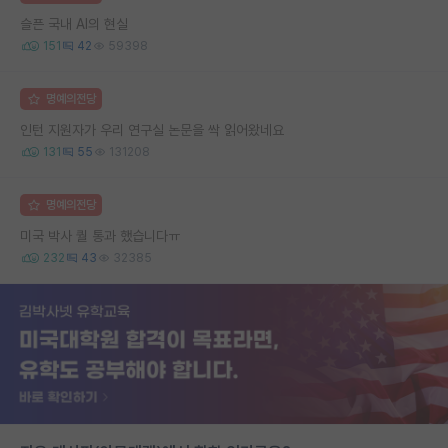
슬픈 국내 AI의 현실
151
42
59398
명예의전당
인턴 지원자가 우리 연구실 논문을 싹 읽어왔네요
131
55
131208
명예의전당
미국 박사 퀄 통과 했습니다ㅠ
232
43
32385