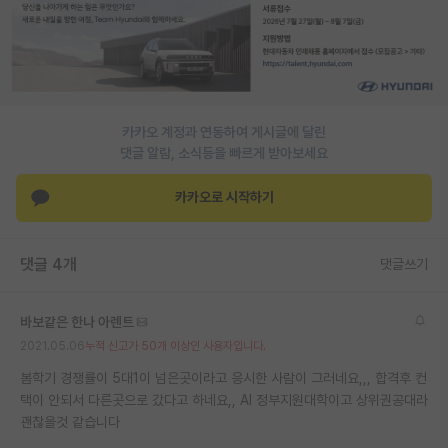
PI 전용 게시판
인문사회 계열 게시판
특수/전문대학원 게시판
카카오 계정과 연동하여 게시글에 달린
반도체/AI 게시판
댓글 알람, 소식등을 빠르게 받아보세요
장학금/장학생 게시판
카카오로 시작하기
학술 정보 게시판
댓글 4개
댓글쓰기
홍보 게시판
커리어
바보같은 한나 아렌트
2021.05.06
누적 신고가 50개 이상인 사용자입니다.
유학교육
봄학기 경쟁률이 5대1이 넘은곳이라고 응시한 사람이 그러네요,,, 합격후 컨
이벤트
택이 안되서 다른곳으로 갔다고 하네요,, AI 정부지원대학이고 상위권공대라
괜찮을것 같습니다
반도체 아카데미