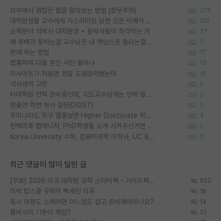
외부에서 괜찮은 랩을 알아보는 방법 (장문주의)
278
대학원생들 교수에게 가스라이팅 당한 것은 이해가 갑니다. 안타깝네요.
120
소재분야 석박사 대학원생 + 물박사들이 착각하는 거
77
왜 후배가 못하는걸 교수님은 내 책임으로 돌리는걸까요?
7
편애 하는 방법
17
랩홈피에 다들 본인 사진 올리냐
13
이사이트가 처음엔 정말 도움많이됐는데
16
석사생의 고민
2
타대학원 컨텍 준비중인데, 지도교수님께는 언제 말씀드려야 할까요?
2
정출연 학연 박사 질문(DGIST)
2
우리나라도 학구 열풍보면 Higher Doctorate 학위가 필요하다고 봅니다.
4
컨택이후 랩매니저, PhD학생들 소개 시켜주신거면 거의 컨펌에 가깝나요?
2
Korea University 수학, 컴퓨터과학 이학사, UC Berkeley 산업공학 대학원 공학박사가 되는 것은 쉽지 않겠죠?
11
최근 댓글이 많이 달린 글
[무료] 2026 미국 대학원 유학 스타터팩 - 가이드북 & 합격자 컨택메일 템플릿
652
미박 탑스쿨 유학이 빡세진 이유
19
혹시 이정도 스펙이면 어느정도 잡고 준비해야하나요?
14
물박사의 기준이 뭐임?
22