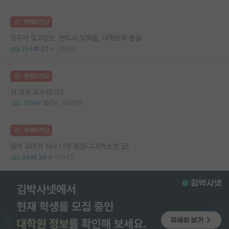
명예의전당
모두가 잊고있는, 반드시 잊혀질, 대학원의 본질
154
27
25000
명예의전당
저 미국 교수입니다
339
107
100318
명예의전당
용의 꼬리가 되니 너무 힘듭니다(하소연 글)
86
39
41043