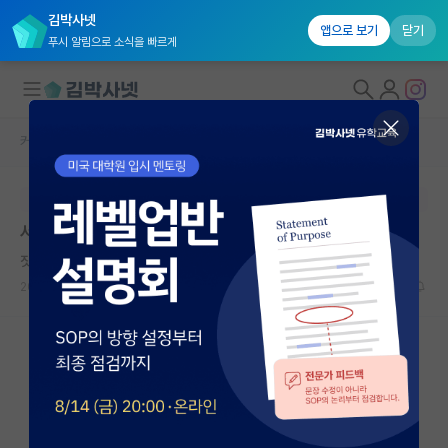
김박사넷
앱으로 보기
닫기
푸시 알림으로 소식을 빠르게
커뮤니티 홈
자유 게시판(아무개랩)
대학원생 모집
본문이 수정되지 않는 박제글입니다.
국내대학원 정보
서울대 인공지능 협동과정 면접 구술고사 기출 AI 대학원
연구실&오픈랩
짓궂은 비트겐슈타인
커뮤니티
2023.10.04
9
5115
커뮤니티 홈
전체글보기
베스트 게시판
IF 명예의전당