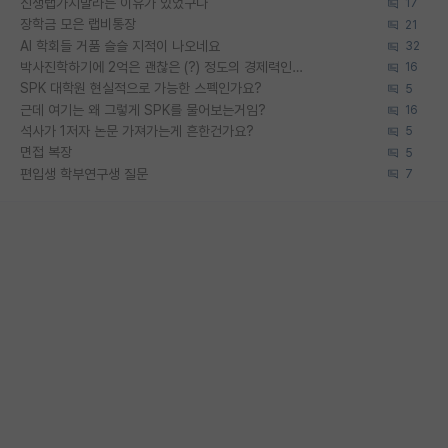
신생랩가지말라는 이유가 있었구나
17
장학금 모은 랩비통장
21
AI 학회들 거품 슬슬 지적이 나오네요
32
박사진학하기에 2억은 괜찮은 (?) 정도의 경제력인가요
16
SPK 대학원 현실적으로 가능한 스펙인가요?
5
근데 여기는 왜 그렇게 SPK를 물어보는거임?
16
석사가 1저자 논문 가져가는게 흔한건가요?
5
면접 복장
5
편입생 학부연구생 질문
7