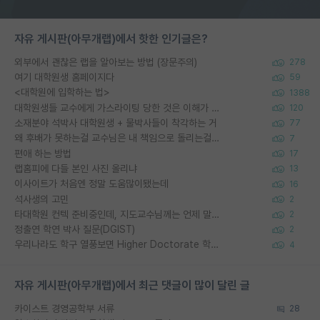
자유 게시판(아무개랩)에서 핫한 인기글은?
외부에서 괜찮은 랩을 알아보는 방법 (장문주의)
278
여기 대학원생 홈페이지다
59
<대학원에 입학하는 법>
1388
대학원생들 교수에게 가스라이팅 당한 것은 이해가 갑니다. 안타깝네요.
120
소재분야 석박사 대학원생 + 물박사들이 착각하는 거
77
왜 후배가 못하는걸 교수님은 내 책임으로 돌리는걸까요?
7
편애 하는 방법
17
랩홈피에 다들 본인 사진 올리냐
13
이사이트가 처음엔 정말 도움많이됐는데
16
석사생의 고민
2
타대학원 컨텍 준비중인데, 지도교수님께는 언제 말씀드려야 할까요?
2
정출연 학연 박사 질문(DGIST)
2
우리나라도 학구 열풍보면 Higher Doctorate 학위가 필요하다고 봅니다.
4
자유 게시판(아무개랩)에서 최근 댓글이 많이 달린 글
카이스트 경영공학부 서류
28