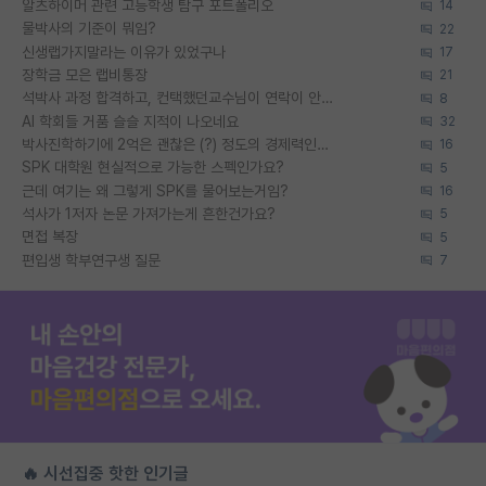
알츠하이머 관련 고등학생 탐구 포트폴리오
14
물박사의 기준이 뭐임?
22
신생랩가지말라는 이유가 있었구나
17
장학금 모은 랩비통장
21
석박사 과정 합격하고, 컨택했던교수님이 연락이 안됩니다...
8
AI 학회들 거품 슬슬 지적이 나오네요
32
박사진학하기에 2억은 괜찮은 (?) 정도의 경제력인가요
16
SPK 대학원 현실적으로 가능한 스펙인가요?
5
근데 여기는 왜 그렇게 SPK를 물어보는거임?
16
석사가 1저자 논문 가져가는게 흔한건가요?
5
면접 복장
5
편입생 학부연구생 질문
7
🔥 시선집중 핫한 인기글