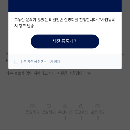
자유 게시판(아무개랩)
그동안 문의가 많았던 레벨업반 설명회를 진행합니다. *사전등록
미국 유학 게시판
시 링크 발송
미국 대학원 합격 후기 게시판
사전 등록하기
대학원생 모집 게시판
제가 이번에 프로그래밍 기초 를 신청했는데 혹시 어떤식으로 나오는지 아시
대학원 합격 후기 게시판
는 분 있으신가요?
하루 동안 이 컨텐츠 보지 않기
연구실(PI) 홍보 게시판
너무 정보가 없어 사례라도 드리고 싶은 마음입니다 ㅠ
석박사 채용 정보 게시판
임용 정보 게시판
학부 인턴 게시판
응원해요
공감해요
추천해요
궁금해요
별로에요
취업 게시판
1
1
1
1
3
임용 후기 게시판