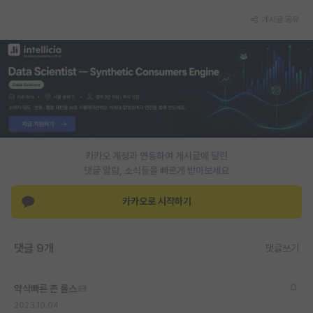
게시글 공유
PI 전용 게시판
인문사회 계열 게시판
특수/전문대학원 게시판
반도체/AI 게시판
장학금/장학생 게시판
카카오 계정과 연동하여 게시글에 달린
학술 정보 게시판
댓글 알람, 소식등을 빠르게 받아보세요
홍보 게시판
카카오로 시작하기
커리어
유학교육
댓글 9개
댓글쓰기
이벤트
약삭빠른 존 롤스
반도체 아카데미
2023.10.04