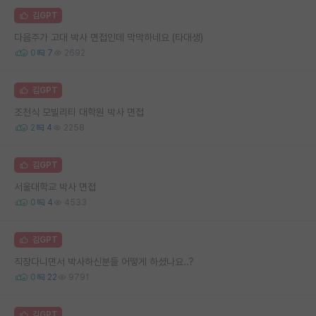
김GPT
다음주가 고대 박사 면접인데 막막하네요 (타대생)
0
7
2692
김GPT
조천식 모빌리티 대학원 박사 면접
2
4
2258
김GPT
서울대학교 박사 면접
0
4
4533
김GPT
직장다니면서 박사하신분들 어떻게 하셨나요..?
0
22
9791
김GPT