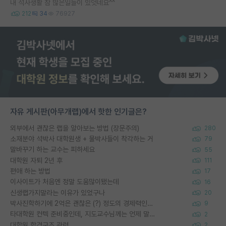
내 석사생활 참 많은일들이 있엇네요^^
212
34
76927
자유 게시판(아무개랩)에서 핫한 인기글은?
외부에서 괜찮은 랩을 알아보는 방법 (장문주의)
280
소재분야 석박사 대학원생 + 물박사들이 착각하는 거
79
말바꾸기 하는 교수는 피하세요
55
대학원 자퇴 2년 후
111
편애 하는 방법
17
이사이트가 처음엔 정말 도움많이됐는데
16
신생랩가지말라는 이유가 있었구나
20
박사진학하기에 2억은 괜찮은 (?) 정도의 경제력인가요
9
타대학원 컨텍 준비중인데, 지도교수님께는 언제 말씀드려야 할까요?
2
대학원 합격구조 관련
2