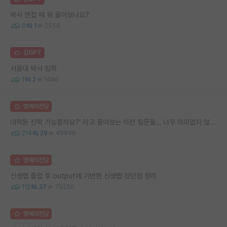
박사 면접 때 뭐 물어보나요?
0
1
2558
김GPT
서울대 박사 입학
1
2
1496
명예의전당
대학원 진학 가능할까요?’ 라고 물어보는 이런 질문들… 너무 의미없지 않나요?
214
29
49946
명예의전당
신생랩 졸업 후 output에 기반한 신생랩 장단점 정리
112
37
79250
명예의전당