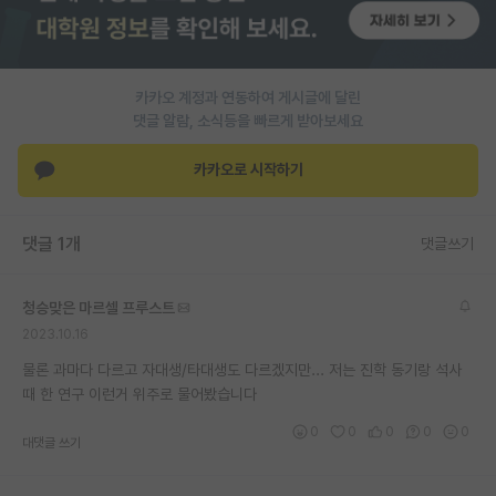
PI 전용 게시판
인문사회 계열 게시판
카카오 계정과 연동하여 게시글에 달린
댓글 알람, 소식등을 빠르게 받아보세요
특수/전문대학원 게시판
반도체/AI 게시판
카카오로 시작하기
장학금/장학생 게시판
댓글 1개
댓글쓰기
학술 정보 게시판
홍보 게시판
청승맞은 마르셀 프루스트
2023.10.16
커리어
물론 과마다 다르고 자대생/타대생도 다르겠지만... 저는 진학 동기랑 석사
유학교육
때 한 연구 이런거 위주로 물어봤습니다
이벤트
0
0
0
0
0
대댓글 쓰기
반도체 아카데미