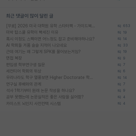
최근 댓글이 많이 달린 글
[무료] 2026 미국 대학원 유학 스타터팩 - 가이드북 & 합격자 컨택메일 템플릿
653
미박 탑스쿨 유학이 빡세진 이유
19
혹시 이정도 스펙이면 어느정도 잡고 준비해야하나요?
14
AI 학회들 거품 슬슬 지적이 나오네요
33
근데 여기는 왜 그렇게 SPK를 물어보는거임?
19
면접 복장
9
편입생 학부연구생 질문
7
세컨티어 학회의 위상
6
우리나라도 학구 열풍보면 Higher Doctorate 학위가 필요하다고 봅니다.
14
연구실 후배와의 관계
7
석사 1학기부터 원래 논문 작성을 하나요?
9
공부 못했는데 논문실적은 좋은 사람을 싫어함?
4
카이스트 뇌인지 사전컨택 시스템
4