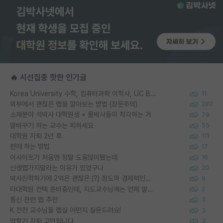
🔥 시선집중 핫한 인기글
Korea University 수학, 컴퓨터과학 이학사, UC Berkeley 산업공학 대학원 공학박사가 되는 것은 쉽지 않겠죠?
11
외부에서 괜찮은 랩을 알아보는 방법 (장문주의)
280
소재분야 석박사 대학원생 + 물박사들이 착각하는 거
79
말바꾸기 하는 교수는 피하세요
55
대학원 자퇴 2년 후
111
편애 하는 방법
17
이사이트가 처음엔 정말 도움많이됐는데
16
신생랩가지말라는 이유가 있었구나
20
박사진학하기에 2억은 괜찮은 (?) 정도의 경제력인가요
9
타대학원 컨텍 준비중인데, 지도교수님께는 언제 말씀드려야 할까요?
2
통신 관련 랩 추천
3
K 전전 교수님들 랩실 어떤지 질문드려요!
3
막학기 자퇴 고민됩니다
3