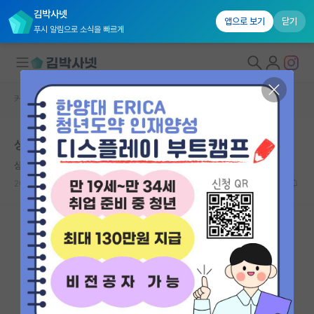
김박사넷
앱으로 보기
닫기
푸시 알림으로 소식을 빠르게
커뮤니티 홈
자유 게시판(아무개랩)
대학원생 모집
성대 박사 면접 경험하신 분 계신가요?
국내대학원 정보
상처받은 닐스 보어
*
연구실&오픈랩
2023.10.15
1
1805
커뮤니티
커뮤니티 홈
전체글보기
베스트 게시판
IF 명예의전당