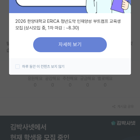
자유 게시판(아무개랩)
2026 한양대학교 ERICA 청년도약 인재양성 부트캠프 교육생
미국 유학 게시판
모집 (상시모집 중, 1차 마감 : ~8.30)
미국 대학원 합격 후기 게시판
필기시험이나 전공구술시험 본다는 말이 없다길래 뭘 공부해야할 지 모르겠
자세히 보기
대학원생 모집 게시판
습니다ㅜ
대학원 합격 후기 게시판
하루 동안 이 컨텐츠 보지 않기
연구실(PI) 홍보 게시판
응원해요
공감해요
추천해요
궁금해요
별로에요
0
0
0
0
0
석박사 채용 정보 게시판
임용 정보 게시판
게시글 공유
학부 인턴 게시판
취업 게시판
임용 후기 게시판