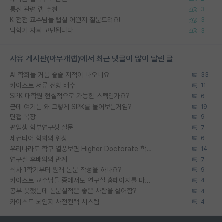
통신 관련 랩 추천
3
K 전전 교수님들 랩실 어떤지 질문드려요!
3
막학기 자퇴 고민됩니다
3
자유 게시판(아무개랩)에서 최근 댓글이 많이 달린 글
AI 학회들 거품 슬슬 지적이 나오네요
33
카이스트 서류 전형 배수
11
SPK 대학원 현실적으로 가능한 스펙인가요?
6
근데 여기는 왜 그렇게 SPK를 물어보는거임?
19
면접 복장
9
편입생 학부연구생 질문
7
세컨티어 학회의 위상
6
우리나라도 학구 열풍보면 Higher Doctorate 학위가 필요하다고 봅니다.
14
연구실 후배와의 관계
7
석사 1학기부터 원래 논문 작성을 하나요?
9
카이스트 교수님들 중에서도 연구실 홈페이지를 마련 안 하신 분들이 계시던데
4
공부 못했는데 논문실적은 좋은 사람을 싫어함?
4
카이스트 뇌인지 사전컨택 시스템
4