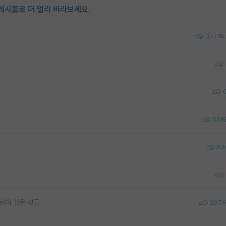
게시물로 더 멀리 바라보세요.
377
55
63
텐데 싶은 것들
295