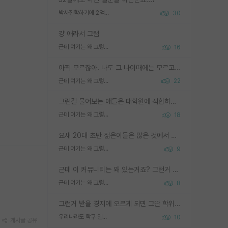
박사진학하기에 2억은 괜찮은 (?) 정도의 경제력인가요
30
걍 애라서 그럼
근데 여기는 왜 그렇게 SPK를 물어보는거임?
16
아직 모르잖아. 나도 그 나이때에는 모르고 평가 받고 안심하고 싶었어.
근데 여기는 왜 그렇게 SPK를 물어보는거임?
22
그런걸 물어보는 애들은 대학원에 적합하지 않다
근데 여기는 왜 그렇게 SPK를 물어보는거임?
18
요새 20대 초반 젊은이들은 많은 것에서 가성비를 따지더라고요. 내가 이 정도 인풋을 넣었을 때 그만큼 아웃풋이 나올 것인가? 사실 아웃풋이 인풋 대비 리니어하게 나오지 않는 영역을 시도하기 싫어한다는 느낌입니다.
근데 여기는 왜 그렇게 SPK를 물어보는거임?
9
근데 이 커뮤니티는 왜 있는거죠? 그런거 쉽게 물어볼수있어서 있는거 아닌가요? 그렇게 보기 싫으면 커뮤니티도 하지마시지 그러면
근데 여기는 왜 그렇게 SPK를 물어보는거임?
8
그런거 받을 경지에 오르게 되면 그딴 학위명이 필요없음
우리나라도 학구 열풍보면 Higher Doctorate 학위가 필요하다고 봅니다.
10
게시글 공유