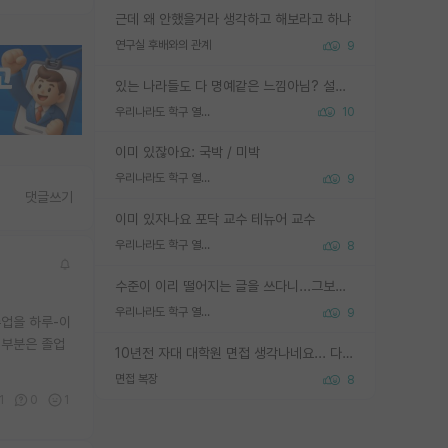
근데 왜 안했을거라 생각하고 해보라고 하냐
연구실 후배와의 관계
9
있는 나라들도 다 명예같은 느낌아님? 설마 박사끼리 등급나눠서 학위수여하자 같은 헛소리는 아니지? ㅋㅋ
우리나라도 학구 열풍보면 Higher Doctorate 학위가 필요하다고 봅니다.
10
이미 있잖아요: 국박 / 미박
우리나라도 학구 열풍보면 Higher Doctorate 학위가 필요하다고 봅니다.
9
댓글쓰기
이미 있자나요 포닥 교수 테뉴어 교수
우리나라도 학구 열풍보면 Higher Doctorate 학위가 필요하다고 봅니다.
8
수준이 이리 떨어지는 글을 쓰다니...그보다 이런 헛소리에 정성들여 답변해주시는 분들에게 존경심 1 드림
우리나라도 학구 열풍보면 Higher Doctorate 학위가 필요하다고 봅니다.
9
수업을 하루-이
 부분은 졸업
10년전 자대 대학원 면접 생각나네요... 다들 양복에 넥타이까지 하고 갔더니, 국회의원 출마하냐고 놀리셨던. (면접질문내용: 증명사진에선 두상이 계란형인데, 실제론 그렇지 않다. 증명사진이 뭘 증명하고 있는거냐)ㅋㅋㅋㅋ
면접 복장
8
1
0
1