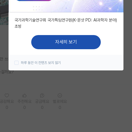
국가과학기술연구회 국가특임연구원(K-문샷 PD: AI과학자 분야)
초빙
자세히 보기
만 쓰겠다고 딜 하고
하루 동안 이 컨텐츠 보지 않기
는걸까요?
공감해요
추천해요
궁금해요
별로에요
0
0
0
0