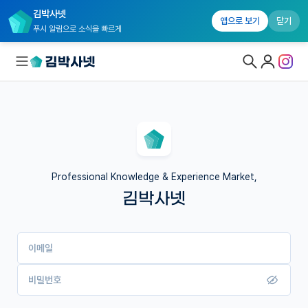
김박사넷
앱으로 보기
닫기
푸시 알림으로 소식을 빠르게
대학원생 모집
국내대학원 정보
연구실&오픈랩
Professional Knowledge & Experience Market,
김박사넷
커뮤니티
커리어
이메일
유학교육
이벤트
비밀번호
반도체 아카데미