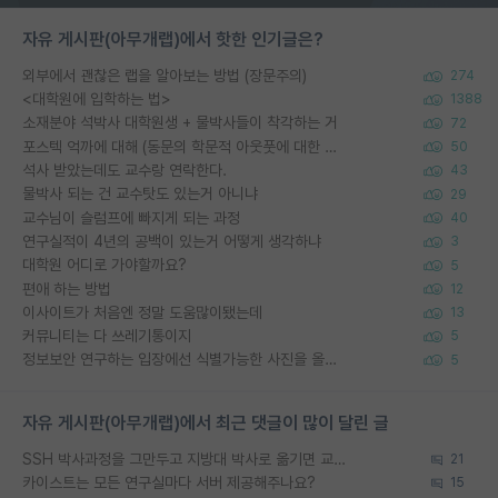
자유 게시판(아무개랩)에서 핫한 인기글은?
외부에서 괜찮은 랩을 알아보는 방법 (장문주의)
274
<대학원에 입학하는 법>
1388
소재분야 석박사 대학원생 + 물박사들이 착각하는 거
72
포스텍 억까에 대해 (동문의 학문적 아웃풋에 대한 반박)
50
석사 받았는데도 교수랑 연락한다.
43
물박사 되는 건 교수탓도 있는거 아니냐
29
교수님이 슬럼프에 빠지게 되는 과정
40
연구실적이 4년의 공백이 있는거 어떻게 생각하냐
3
대학원 어디로 가야할까요?
5
편애 하는 방법
12
이사이트가 처음엔 정말 도움많이됐는데
13
커뮤니티는 다 쓰레기통이지
5
정보보안 연구하는 입장에선 식별가능한 사진을 올리는건 비추이긴함
5
자유 게시판(아무개랩)에서 최근 댓글이 많이 달린 글
SSH 박사과정을 그만두고 지방대 박사로 옮기면 교수의 꿈은 끝일까요?
21
카이스트는 모든 연구실마다 서버 제공해주나요?
15