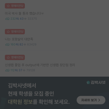
명예의전당
미국 박사 퀄 통과 했습니다ㅠ
232
43
32375
명예의전당
나는 포항살이 대만족
160
82
63429
명예의전당
신생랩 졸업 후 output에 기반한 신생랩 장단점 정리
112
37
79128