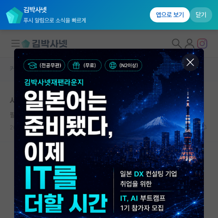
김박사넷
앱으로 보기
닫기
푸시 알림으로 소식을 빠르게
커뮤니티 홈
자유 게시판(아무개랩)
대학원생 모집
서울대학교 박사 면접
국내대학원 정보
팔팔한 버트런드 러셀
연구실&오픈랩
2023.10.09
4
4519
커뮤니티
커뮤니티 홈
전체글보기
베스트 게시판
IF 명예의전당