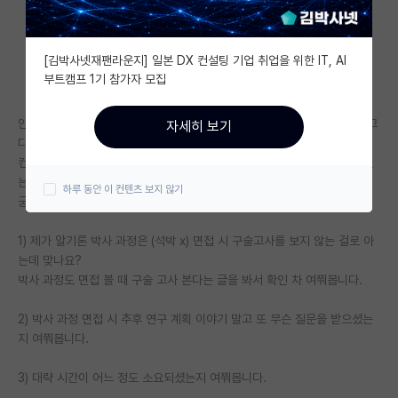
자유 게시판(아무개랩)
[김박사넷재팬라운지] 일본 DX 컨설팅 기업 취업을 위한 IT, AI
미국 유학 게시판
부트캠프 1기 참가자 모집
미국 대학원 합격 후기 게시판
안녕하세요, 서울대학교 재료공학부 24년도 박사 과정 전기 입학 원서 넣고
자세히 보기
대학원생 모집 게시판
다음 주 면접 기다리고 있는 학생입니다.
컨택은 완료되었는데 면접 관련해서 여쭤볼 선배들도 없고, 정보도 거의 없
대학원 합격 후기 게시판
는 것 같아 글 남기게 되었습니다.
하루 동안 이 컨텐츠 보지 않기
궁금한 점은 3가지 입니다.
연구실(PI) 홍보 게시판
1) 제가 알기론 박사 과정은 (석박 x) 면접 시 구술고사를 보지 않는 걸로 아
석박사 채용 정보 게시판
는데 맞나요?
박사 과정도 면접 볼 때 구술 고사 본다는 글을 봐서 확인 차 여쭤봅니다.
임용 정보 게시판
학부 인턴 게시판
2) 박사 과정 면접 시 추후 연구 계획 이야기 말고 또 무슨 질문을 받으셨는
지 여쭤봅니다.
취업 게시판
3) 대략 시간이 어느 정도 소요되셨는지 여쭤봅니다.
임용 후기 게시판