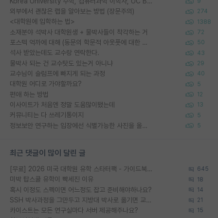
Korea University 수학, 컴퓨터과학 이학사, UC Berkeley 산업공학 대학원 공학박사가 되는 것은 쉽지 않겠죠?
9
외부에서 괜찮은 랩을 알아보는 방법 (장문주의)
274
<대학원에 입학하는 법>
1388
소재분야 석박사 대학원생 + 물박사들이 착각하는 거
72
포스텍 억까에 대해 (동문의 학문적 아웃풋에 대한 반박)
50
석사 받았는데도 교수랑 연락한다.
43
물박사 되는 건 교수탓도 있는거 아니냐
29
교수님이 슬럼프에 빠지게 되는 과정
40
대학원 어디로 가야할까요?
5
편애 하는 방법
12
이사이트가 처음엔 정말 도움많이됐는데
13
커뮤니티는 다 쓰레기통이지
5
정보보안 연구하는 입장에선 식별가능한 사진을 올리는건 비추이긴함
5
최근 댓글이 많이 달린 글
[무료] 2026 미국 대학원 유학 스타터팩 - 가이드북 & 합격자 컨택메일 템플릿
645
미박 탑스쿨 유학이 빡세진 이유
18
혹시 이정도 스펙이면 어느정도 잡고 준비해야하나요?
14
SSH 박사과정을 그만두고 지방대 박사로 옮기면 교수의 꿈은 끝일까요?
21
카이스트는 모든 연구실마다 서버 제공해주나요?
15