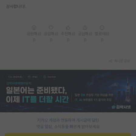
감사합니다!
PI 전용 게시판
인문사회 계열 게시판
특수/전문대학원 게시판
응원해요
공감해요
추천해요
궁금해요
별로에요
0
0
0
0
0
반도체/AI 게시판
장학금/장학생 게시판
게시글 공유
학술 정보 게시판
홍보 게시판
커리어
유학교육
이벤트
카카오 계정과 연동하여 게시글에 달린
댓글 알람, 소식등을 빠르게 받아보세요
반도체 아카데미