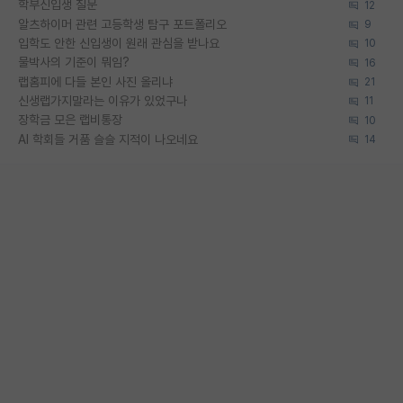
학부신입생 질문
12
알츠하이머 관련 고등학생 탐구 포트폴리오
9
입학도 안한 신입생이 원래 관심을 받나요
10
물박사의 기준이 뭐임?
16
랩홈피에 다들 본인 사진 올리냐
21
신생랩가지말라는 이유가 있었구나
11
장학금 모은 랩비통장
10
AI 학회들 거품 슬슬 지적이 나오네요
14