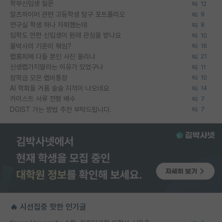
학부신입생 질문
12
알츠하이머 관련 고등학생 탐구 포트폴리오
9
연구실 학생 하나 자퇴했는데
8
입학도 안한 신입생이 원래 관심을 받나요
10
물박사의 기준이 뭐임?
16
랩홈피에 다들 본인 사진 올리냐
21
신생랩가지말라는 이유가 있었구나
11
장학금 모은 랩비통장
10
AI 학회들 거품 슬슬 지적이 나오네요
14
카이스트 서류 전형 배수
7
DGIST 가는 방법 추천 부탁드립니다.
7
🔥 시선집중 핫한 인기글