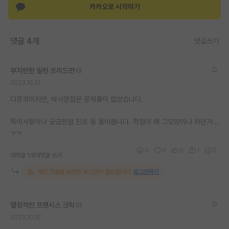
카카오로 시작하기
재팬라운지 🌸
댓글 4개
댓글쓰기
부지런한 밀턴 프리드먼
2023.10.10
다른과이지만, 박사면접은 문제풀이 없었습니다.
특이사항이나 궁금한점 진로 등 물어봅니다. 학점이 왜 그모양이냐 라던가...
ㅜㅜ
0
0
0
1
0
대댓글 1개
대댓글 쓰기
해당 댓글을 보려면 로그인이 필요합니다.
로그인하기
열정적인 프랜시스 크릭
2023.10.10