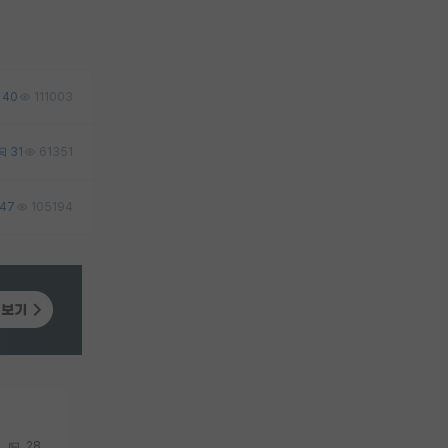
40
111003
31
61351
47
105194
28