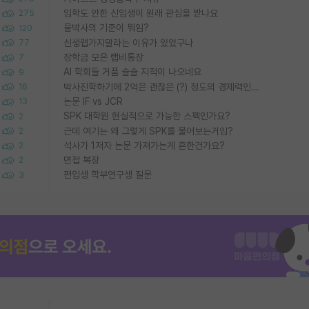
입학도 안한 신입생이 원래 관심을 받나요
275
물박사의 기준이 뭐임?
120
신생랩가지말라는 이유가 있었구나
77
장학금 모은 랩비통장
7
AI 학회들 거품 슬슬 지적이 나오네요
9
박사진학하기에 2억은 괜찮은 (?) 정도의 경제력인가요
16
논문 IF vs JCR
13
SPK 대학원 현실적으로 가능한 스펙인가요?
2
근데 여기는 왜 그렇게 SPK를 물어보는거임?
2
석사가 1저자 논문 가져가는게 흔한건가요?
2
면접 복장
2
편입생 학부연구생 질문
3