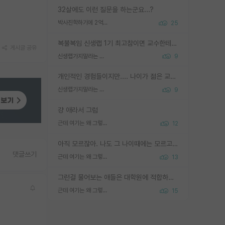
32살에도 이런 질문을 하는군요...?
박사진학하기에 2억은 괜찮은 (?) 정도의 경제력인가요
25
복불복임 신생랩 1기 최고참이면 교수한테 직접 지도받는 시간이 매우 많음 제대로 된 교수라면 말이지 그게 아니라면 그냥 넌 해방 불가능한 노예 1호에 감점쓰레기통이 되는거고
게시글 공유
신생랩가지말라는 이유가 있었구나
9
개인적인 경험들이지만.... 나이가 젊은 교수일수록 꼰대라는 가면을 쓴 채로 무례함을 행동하는 경우가 거의 90% 정도였음. 나이가 어린데 다른 또래들과 달리 명예, 권력, 재력까지 얻었으니 세상 다 가진 기분이겠지. 오히러 나이 든 교수들이 행동과 말을 더 조심하시더라.
신생랩가지말라는 이유가 있었구나
9
걍 애라서 그럼
근데 여기는 왜 그렇게 SPK를 물어보는거임?
12
아직 모르잖아. 나도 그 나이때에는 모르고 평가 받고 안심하고 싶었어.
댓글쓰기
근데 여기는 왜 그렇게 SPK를 물어보는거임?
13
그런걸 물어보는 애들은 대학원에 적합하지 않다
근데 여기는 왜 그렇게 SPK를 물어보는거임?
15