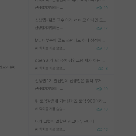
신생랩가지말라는 이유가 있었구나
19
신생랩+젊은 교수 이게 ㄹㅇ 모 아니면 도인듯.
신생랩가지말라는 이유가 있었구나
17
ML 대부분이 골드 스탠다드 하나 상정해놓고 (벤치마크 데이터셋이 여러 개면 여러 개 상정) 그거 얼마나 잘 맞추나 싸움임 가끔 번뜩이는 설계 철학을 보여주는 논문들도 있지만 대부분 그거 성적 얼마나 더 올리느라에 혈안이 되어 있는 측면이 잇음
AI 학회들 거품 슬슬 지적이 나오네요
13
open ai가 ai대장아님? 그럼 쟤가 하는 말이 다 맞겠네
 있으신분이
AI 학회들 거품 슬슬 지적이 나오네요
8
신생랩 1기 출신인데 신생랩은 줠라 무거운 바벨 같은거임. 들면 대박인데 못들면 깔려 죽음. 아무도 알려주지 않는 환경에서 자생해야하지만, 일단 살아남았다면 그 어떤 사람보다 악착같고 생존력 높은 사람으로 거듭날 수 있음
신생랩가지말라는 이유가 있었구나
19
뭐 토익같은게 되버린거죠 토익 900이라고 영어잘하는건 아닙니다만 잘하는사람은 다 900을 넘는 그런
AI 학회들 거품 슬슬 지적이 나오네요
10
내가 그렇게 말할땐 신고나 누르더니
AI 학회들 거품 슬슬 지적이 나오네요
12