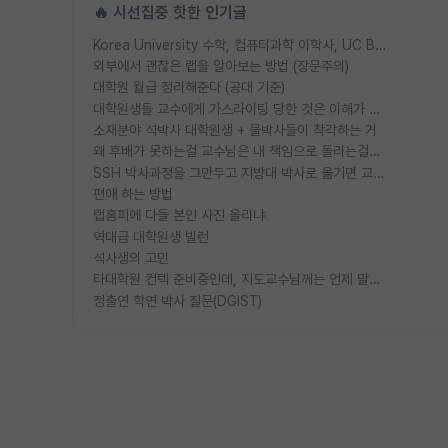
🔥 시선집중 핫한 인기글
Korea University 수학, 컴퓨터과학 이학사, UC Berkeley 산업공학 대학원 공학박사가 되는 것은 쉽지 않겠죠?
외부에서 괜찮은 랩을 알아보는 방법 (장문주의)
대학원 월급 정리해준다 (공대 기준)
대학원생들 교수에게 가스라이팅 당한 것은 이해가 갑니다. 안타깝네요.
소재분야 석박사 대학원생 + 물박사들이 착각하는 거
왜 후배가 못하는걸 교수님은 내 책임으로 돌리는걸까요?
SSH 박사과정을 그만두고 지방대 박사로 옮기면 교수의 꿈은 끝일까요?
편애 하는 방법
랩홈피에 다들 본인 사진 올리냐
역대급 대학원생 빌런
석사생의 고민
타대학원 컨텍 준비중인데, 지도교수님께는 언제 말씀드려야 할까요?
정출연 학연 박사 질문(DGIST)