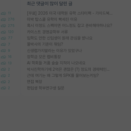
최근 댓글이 많이 달린 글
[무료] 2026 미국 대학원 유학 스타터팩 - 가이드북 & 합격자 컨택메일 템플릿
11
미박 탑스쿨 유학이 빡세진 이유
276
혹시 이정도 스펙이면 어느정도 잡고 준비해야하나요?
275
카이스트 경영공학부 서류
120
입학도 안한 신입생이 원래 관심을 받나요
77
물박사의 기준이 뭐임?
7
신생랩가지말라는 이유가 있었구나
9
장학금 모은 랩비통장
16
AI 학회들 거품 슬슬 지적이 나오네요
13
박사진학하기에 2억은 괜찮은 (?) 정도의 경제력인가요
2
근데 여기는 왜 그렇게 SPK를 물어보는거임?
2
면접 복장
2
편입생 학부연구생 질문
2