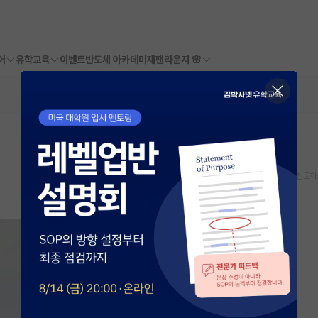
어
유학교육
이벤트
반도체 아카데미
재팬라운지 🌸
스크랩
신고하