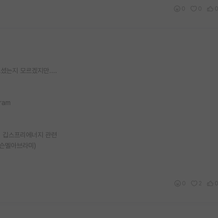
0
0
는지 모르겠지만....
gram
wth: 깁스프리에너지 관련
 존슨멜아브라미)
0
2