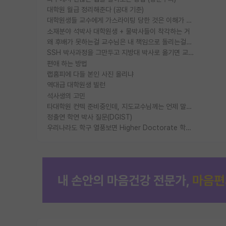
대학원 월급 정리해준다 (공대 기준)
대학원생들 교수에게 가스라이팅 당한 것은 이해가 갑니다. 안타깝네요.
소재분야 석박사 대학원생 + 물박사들이 착각하는 거
왜 후배가 못하는걸 교수님은 내 책임으로 돌리는걸까요?
SSH 박사과정을 그만두고 지방대 박사로 옮기면 교수의 꿈은 끝일까요?
편애 하는 방법
랩홈피에 다들 본인 사진 올리냐
역대급 대학원생 빌런
석사생의 고민
타대학원 컨텍 준비중인데, 지도교수님께는 언제 말씀드려야 할까요?
정출연 학연 박사 질문(DGIST)
우리나라도 학구 열풍보면 Higher Doctorate 학위가 필요하다고 봅니다.