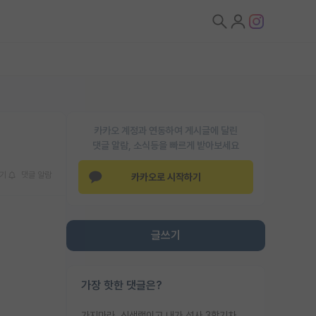
카카오 계정과 연동하여 게시글에 달린
댓글 알람, 소식등을 빠르게 받아보세요
기
댓글 알람
카카오로 시작하기
글쓰기
가장 핫한 댓글은?
가지마라. 신생랩이고 내가 석사 3학기차인데 최고참인데 나도 아무것도 모르는데 교수가 후배들 왜 논문 교육 안시키냐. 논문 왜 안 써오냐 닦달한다