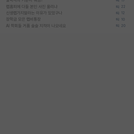
물박사의 기준이 뭐임?
17
랩홈피에 다들 본인 사진 올리냐
22
신생랩가지말라는 이유가 있었구나
12
장학금 모은 랩비통장
10
AI 학회들 거품 슬슬 지적이 나오네요
20