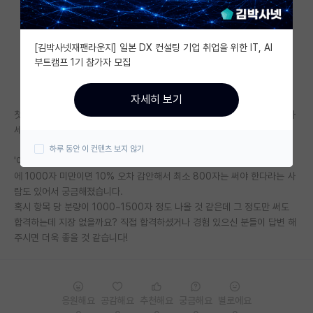
자유 게시판(아무개랩)
[김박사넷재팬라운지] 일본 DX 컨설팅 기업 취업을 위한 IT, AI
미국 유학 게시판
부트캠프 1기 참가자 모집
미국 대학원 합격 후기 게시판
자세히 보기
대학원생 모집 게시판
첫 번째 항목인 연구 분야는 500자 이내인데 두 번째 항목인 학업계획서와
세 번째 항목인 자기소개서는 3000자 이내더라고요.
대학원 합격 후기 게시판
하루 동안 이 컨텐츠 보지 않기
'이내'라고 하면 통상적으로 3000자 미만이면 된다고 알고 있지만 지식인
연구실(PI) 홍보 게시판
에 1000자 미만이면 10% 오차 감안해서 최소 800자는 써야 한다라는 사
람도 있어서 궁금해졌습니다.
석박사 채용 정보 게시판
혹시 항목 당 분량이 1000~1500자 정도 나올 것 같은데 그 정도만 써도
합격하는데 지장 없을까요? 직접 합격하셨거나 경험 있으신 분들이 답변 해
임용 정보 게시판
주시면 더욱 좋을 것 같습니다!
학부 인턴 게시판
취업 게시판
응원해요
공감해요
추천해요
궁금해요
별로에요
임용 후기 게시판