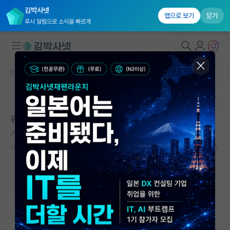
김박사넷
앱으로 보기
닫기
푸시 알림으로 소식을 빠르게
커뮤니티 홈
자유 게시판(아무개랩)
대학원생 모집
본문이 수정되지 않는 박제글입니다.
국내대학원 정보
유니스트 연구계획서 및 자기소개서
연구실&오픈랩
기쁜 막스 베버
*
커뮤니티
2023.10.10
7
4758
커뮤니티 홈
전체글보기
베스트 게시판
IF 명예의전당