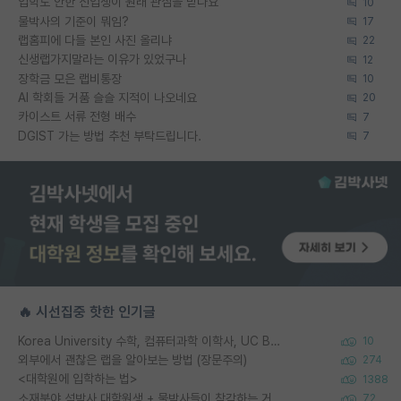
입학도 안한 신입생이 원래 관심을 받나요
10
물박사의 기준이 뭐임?
17
랩홈피에 다들 본인 사진 올리냐
22
신생랩가지말라는 이유가 있었구나
12
장학금 모은 랩비통장
10
AI 학회들 거품 슬슬 지적이 나오네요
20
카이스트 서류 전형 배수
7
DGIST 가는 방법 추천 부탁드립니다.
7
🔥 시선집중 핫한 인기글
Korea University 수학, 컴퓨터과학 이학사, UC Berkeley 산업공학 대학원 공학박사가 되는 것은 쉽지 않겠죠?
10
외부에서 괜찮은 랩을 알아보는 방법 (장문주의)
274
<대학원에 입학하는 법>
1388
소재분야 석박사 대학원생 + 물박사들이 착각하는 거
72