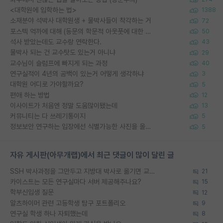
<대학원에 입학하는 법>
1388
소재분야 석박사 대학원생 + 물박사들이 착각하는 거
72
포스텍 억까에 대해 (동문의 학문적 아웃풋에 대한 반박)
50
석사 받았는데도 교수랑 연락한다.
43
물박사 되는 건 교수탓도 있는거 아니냐
29
교수님이 슬럼프에 빠지게 되는 과정
40
연구실적이 4년의 공백이 있는거 어떻게 생각하냐
3
대학원 어디로 가야할까요?
5
편애 하는 방법
12
이사이트가 처음엔 정말 도움많이됐는데
13
커뮤니티는 다 쓰레기통이지
5
정보보안 연구하는 입장에선 식별가능한 사진을 올리는건 비추이긴함
5
자유 게시판(아무개랩)에서 최근 댓글이 많이 달린 글
SSH 박사과정을 그만두고 지방대 박사로 옮기면 교수의 꿈은 끝일까요?
21
카이스트는 모든 연구실마다 서버 제공해주나요?
15
학부신입생 질문
12
알츠하이머 관련 고등학생 탐구 포트폴리오
9
연구실 학생 하나 자퇴했는데
8