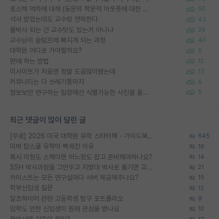
포스텍 억까에 대해 (동문의 학문적 아웃풋에 대한 반박)
50
석사 받았는데도 교수랑 연락한다.
43
물박사 되는 건 교수탓도 있는거 아니냐
29
교수님이 슬럼프에 빠지게 되는 과정
40
대학원 어디로 가야할까요?
5
편애 하는 방법
12
이사이트가 처음엔 정말 도움많이됐는데
13
커뮤니티는 다 쓰레기통이지
5
정보보안 연구하는 입장에선 식별가능한 사진을 올리는건 비추이긴함
5
최근 댓글이 많이 달린 글
[무료] 2026 미국 대학원 유학 스타터팩 - 가이드북 & 합격자 컨택메일 템플릿
645
미박 탑스쿨 유학이 빡세진 이유
19
혹시 이정도 스펙이면 어느정도 잡고 준비해야하나요?
14
SSH 박사과정을 그만두고 지방대 박사로 옮기면 교수의 꿈은 끝일까요?
21
카이스트는 모든 연구실마다 서버 제공해주나요?
15
학부신입생 질문
12
알츠하이머 관련 고등학생 탐구 포트폴리오
9
입학도 안한 신입생이 원래 관심을 받나요
10