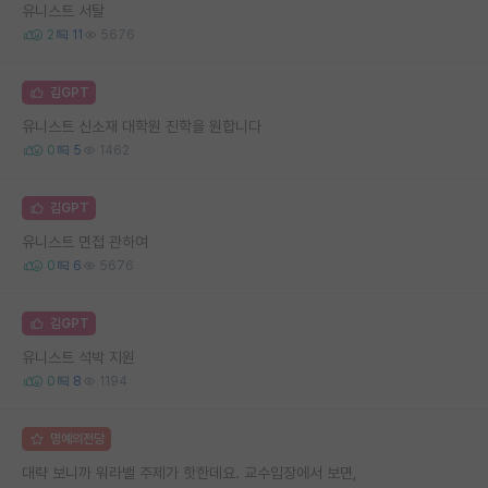
유니스트 서탈
2
11
5676
김GPT
유니스트 신소재 대학원 진학을 원합니다
0
5
1462
김GPT
유니스트 면접 관하여
0
6
5676
김GPT
유니스트 석박 지원
0
8
1194
명예의전당
대략 보니까 워라밸 주제가 핫한데요. 교수입장에서 보면,