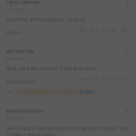
기쁜 막스 베버
작성자
*
재팬라운지 🌸
2023.10.10
아 오차 10%, 800자는 잘못썼네요. 오타입니다.
0
0
0
0
0
대댓글 쓰기
체한 쿠르트 괴델
*
2023.10.10
영어로 쓰면 분량이 늘어납니다. 아 원래 영어만 받았나...
0
0
0
0
0
대댓글 1개
대댓글 쓰기
해당 댓글을 보려면 로그인이 필요합니다.
로그인하기
비관적인 아인슈타인
2023.10.10
입시가 나 잘났으니 뽑으시오 하는건데 적게 적을 이유가 딱히 없죠. 그렇다
고 장황한 건 좋지 않셌지만요