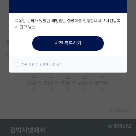
자유 게시판(아무개랩)
그동안 문의가 많았던 레벨업반 설명회를 진행합니다. *사전등록
미국 유학 게시판
시 링크 발송
미국 대학원 합격 후기 게시판
유니스트 화공 서탈 많이 되나요??
사전 등록하기
대학원생 모집 게시판
중경외시 성적 30% 토익 900 이상 이외에 다른 스펙은 없어요ㅠㅠ
대학원 합격 후기 게시판
하루 동안 이 컨텐츠 보지 않기
연구실(PI) 홍보 게시판
응원해요
공감해요
추천해요
궁금해요
별로에요
석박사 채용 정보 게시판
0
1
0
0
1
임용 정보 게시판
학부 인턴 게시판
게시글 공유
취업 게시판
임용 후기 게시판