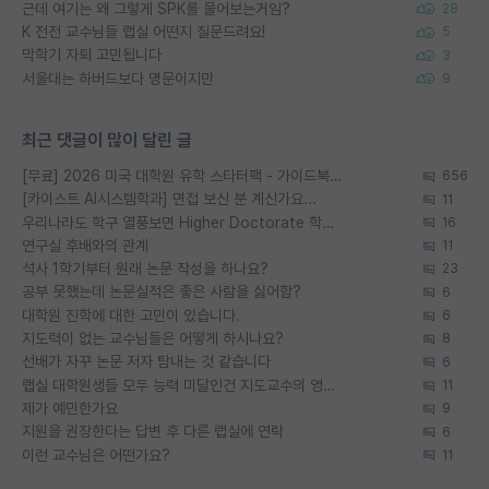
근데 여기는 왜 그렇게 SPK를 물어보는거임?
28
K 전전 교수님들 랩실 어떤지 질문드려요!
5
막학기 자퇴 고민됩니다
3
서울대는 하버드보다 명문이지만
9
최근 댓글이 많이 달린 글
[무료] 2026 미국 대학원 유학 스타터팩 - 가이드북 & 합격자 컨택메일 템플릿
656
[카이스트 AI시스템학과] 면접 보신 분 계신가요...
11
우리나라도 학구 열풍보면 Higher Doctorate 학위가 필요하다고 봅니다.
16
연구실 후배와의 관계
11
석사 1학기부터 원래 논문 작성을 하나요?
23
공부 못했는데 논문실적은 좋은 사람을 싫어함?
6
대학원 진학에 대한 고민이 있습니다.
6
지도력이 없는 교수님들은 어떻게 하시나요?
8
선배가 자꾸 논문 저자 탐내는 것 같습니다
6
랩실 대학원생들 모두 능력 미달인건 지도교수의 영향 아닌가?
11
제가 예민한가요
9
지원을 권장한다는 답변 후 다른 랩실에 연락
6
이런 교수님은 어떤가요?
11