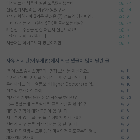
이사이트가 처음엔 정말 도움많이됐는데
27
신생랩가지말라는 이유가 있었구나
24
박사진학하기에 2억은 괜찮은 (?) 정도의 경제력인가요
9
근데 여기는 왜 그렇게 SPK를 물어보는거임?
28
K 전전 교수님들 랩실 어떤지 질문드려요!
5
막학기 자퇴 고민됩니다
3
서울대는 하버드보다 명문이지만
9
자유 게시판(아무개랩)에서 최근 댓글이 많이 달린 글
[카이스트 AI시스템학과] 면접 보신 분 계신가요...
11
박사수료인데 지도교수 이직 문제로 고민입니다.
10
우리나라도 학구 열풍보면 Higher Doctorate 학위가 필요하다고 봅니다.
16
연구실 후배와의 관계
11
석사 1학기부터 원래 논문 작성을 하나요?
23
공부 못했는데 논문실적은 좋은 사람을 싫어함?
6
대학원 진학에 대한 고민이 있습니다.
6
지도력이 없는 교수님들은 어떻게 하시나요?
8
선배가 자꾸 논문 저자 탐내는 것 같습니다
6
랩실 대학원생들 모두 능력 미달인건 지도교수의 영향 아닌가?
11
제가 예민한가요
9