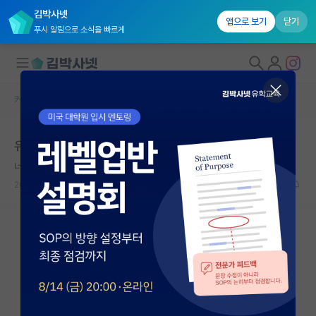
김박사넷
앱으로 보기
닫기
푸시 알림으로 소식을 빠르게
커뮤니티 홈
자유 게시판(아무개랩)
대학원생 모집
유니스트 서탈
국내대학원 정보
너그러운 마이클 패러데이
연구실&오픈랩
2021.05.21
11
5691
커뮤니티
커뮤니티 홈
전체글보기
베스트 게시판
IF 명예의전당