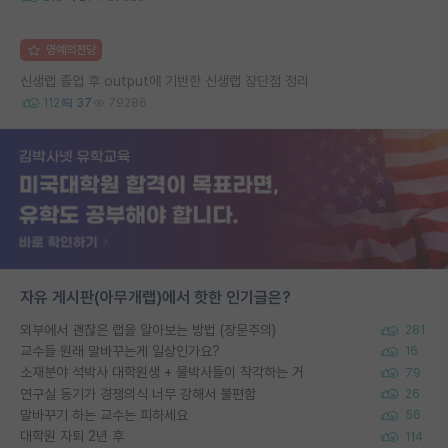
명예의전당
신생랩 졸업 후 output에 기반한 신생랩 장단점 정리
112
37
79286
자유 게시판(아무개랩)에서 핫한 인기글은?
외부에서 괜찮은 랩을 알아보는 방법 (장문주의)
281
교수들 원래 말바꾸는게 일상인가요?
16
소재분야 석박사 대학원생 + 물박사들이 착각하는 거
79
연구실 동기가 경쟁의식 너무 강해서 불편함
26
말바꾸기 하는 교수는 피하세요
56
대학원 자퇴 2년 후
114