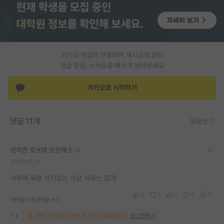
PI 전용 게시판
인문사회 계열 게시판
카카오 계정과 연동하여 게시글에 달린
특수/전문대학원 게시판
댓글 알람, 소식등을 빠르게 받아보세요
반도체/AI 게시판
카카오로 시작하기
장학금/장학생 게시판
학술 정보 게시판
댓글 11개
댓글쓰기
홍보 게시판
정직한 호르헤 보르헤스
커리어
2021.05.21
유학교육
서류에 욕을 쓰지않는 이상 서류는 합격
이벤트
0
2
0
0
0
대댓글 1개
대댓글 쓰기
반도체 아카데미
해당 댓글을 보려면 로그인이 필요합니다.
로그인하기