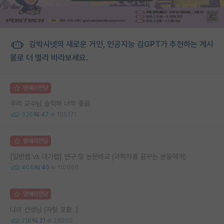
김박사넷의 새로운 거인, 인공지능 김GPT가 추천하는 게시
물로 더 멀리 바라보세요.
명예의전당
우리 교수님 솔직히 너무 좋음
326
47
105171
명예의전당
[일반랩 vs 대가랩] 연구 및 논문비교 (과학자를 꿈꾸는 분들에게)
404
40
110960
명예의전당
나의 선생님 (자랑 포함..)
218
21
28995