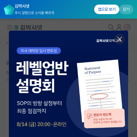
김박사넷
앱으로 보기
닫기
푸시 알림으로 소식을 빠르게
커뮤니티 홈
자유 게시판(아무개랩)
대학원생 모집
유니스트 지원하시는분들
국내대학원 정보
심심한 쇼펜하우어
연구실&오픈랩
2021.07.13
6
3422
커뮤니티
커뮤니티 홈
전체글보기
베스트 게시판
IF 명예의전당