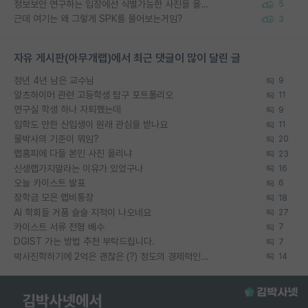
정보보안 연구하는 입장에선 식별가능한 사진을 올리는건 비추이긴함
5
근데 여기는 왜 그렇게 SPK를 물어보는거임?
3
자유 게시판(아무개랩)에서 최근 댓글이 많이 달린 글
정년 4년 남은 교수님
9
알츠하이머 관련 고등학생 탐구 포트폴리오
11
연구실 학생 하나 자퇴했는데
9
입학도 안한 신입생이 원래 관심을 받나요
11
물박사의 기준이 뭐임?
20
랩홈피에 다들 본인 사진 올리냐
23
신생랩가지말라는 이유가 있었구나
16
오늘 카이스트 발표
6
장학금 모은 랩비통장
18
AI 학회들 거품 슬슬 지적이 나오네요
27
카이스트 서류 전형 배수
7
DGIST 가는 방법 추천 부탁드립니다.
7
박사진학하기에 2억은 괜찮은 (?) 정도의 경제력인가요
14