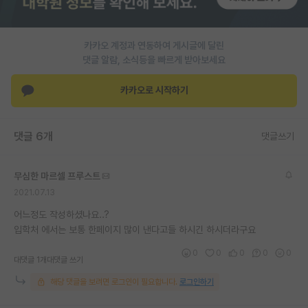
PI 전용 게시판
카카오 계정과 연동하여 게시글에 달린
인문사회 계열 게시판
댓글 알람, 소식등을 빠르게 받아보세요
특수/전문대학원 게시판
카카오로 시작하기
반도체/AI 게시판
장학금/장학생 게시판
댓글 6개
댓글쓰기
학술 정보 게시판
무심한 마르셀 프루스트
홍보 게시판
2021.07.13
커리어
어느정도 작성하셨나요..?
입학처 에서는 보통 한페이지 많이 낸다고들 하시긴 하시더라구요
유학교육
0
0
0
0
0
대댓글 1개
대댓글 쓰기
이벤트
해당 댓글을 보려면 로그인이 필요합니다.
로그인하기
반도체 아카데미