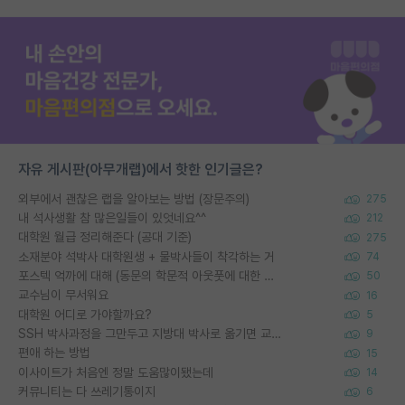
자유 게시판(아무개랩)에서 핫한 인기글은?
외부에서 괜찮은 랩을 알아보는 방법 (장문주의)
275
내 석사생활 참 많은일들이 있엇네요^^
212
대학원 월급 정리해준다 (공대 기준)
275
소재분야 석박사 대학원생 + 물박사들이 착각하는 거
74
포스텍 억까에 대해 (동문의 학문적 아웃풋에 대한 반박)
50
교수님이 무서워요
16
대학원 어디로 가야할까요?
5
SSH 박사과정을 그만두고 지방대 박사로 옮기면 교수의 꿈은 끝일까요?
9
편애 하는 방법
15
이사이트가 처음엔 정말 도움많이됐는데
14
커뮤니티는 다 쓰레기통이지
6