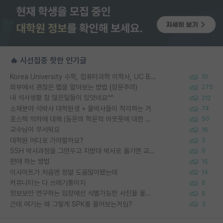
🔥 시선집중 핫한 인기글
Korea University 수학, 컴퓨터과학 이학사, UC Berkeley 산업공학 대학원 공학박사가 되는 것은 쉽지 않겠죠?
10
외부에서 괜찮은 랩을 알아보는 방법 (장문주의)
275
내 석사생활 참 많은일들이 있엇네요^^
212
소재분야 석박사 대학원생 + 물박사들이 착각하는 거
74
포스텍 억까에 대해 (동문의 학문적 아웃풋에 대한 반박)
50
교수님이 무서워요
16
대학원 어디로 가야할까요?
5
SSH 박사과정을 그만두고 지방대 박사로 옮기면 교수의 꿈은 끝일까요?
9
편애 하는 방법
15
이사이트가 처음엔 정말 도움많이됐는데
14
커뮤니티는 다 쓰레기통이지
6
정보보안 연구하는 입장에선 식별가능한 사진을 올리는건 비추이긴함
5
근데 여기는 왜 그렇게 SPK를 물어보는거임?
3