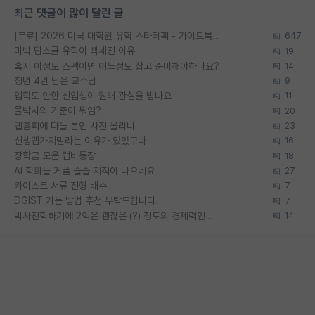
최근 댓글이 많이 달린 글
[무료] 2026 미국 대학원 유학 스타터팩 - 가이드북 & 합격자 컨택메일 템플릿
647
미박 탑스쿨 유학이 빡세진 이유
19
혹시 이정도 스펙이면 어느정도 잡고 준비해야하나요?
14
정년 4년 남은 교수님
9
입학도 안한 신입생이 원래 관심을 받나요
11
물박사의 기준이 뭐임?
20
랩홈피에 다들 본인 사진 올리냐
23
신생랩가지말라는 이유가 있었구나
16
장학금 모은 랩비통장
18
AI 학회들 거품 슬슬 지적이 나오네요
27
카이스트 서류 전형 배수
7
DGIST 가는 방법 추천 부탁드립니다.
7
박사진학하기에 2억은 괜찮은 (?) 정도의 경제력인가요
14