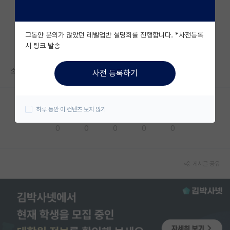
자유 게시판(아무개랩)
그동안 문의가 많았던 레벨업반 설명회를 진행합니다. *사전등록
미국 유학 게시판
시 링크 발송
미국 대학원 합격 후기 게시판
혹시 자기소개서랑 학업계획서 몇장정도씩 작성하시나요?
사전 등록하기
대학원생 모집 게시판
대학원 합격 후기 게시판
하루 동안 이 컨텐츠 보지 않기
응원해요
공감해요
추천해요
궁금해요
별로에요
연구실(PI) 홍보 게시판
0
0
0
0
0
석박사 채용 정보 게시판
임용 정보 게시판
게시글 공유
학부 인턴 게시판
취업 게시판
임용 후기 게시판