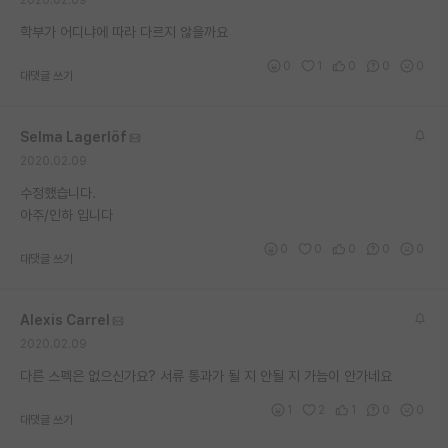
2020.02.09
재팬라운지 🌸
학부가 어디냐에 따라 다르지 않을까요
0
1
0
0
0
대댓글 쓰기
Selma Lagerlöf
2020.02.09
수정했습니다.
아주/인하 입니다
0
0
0
0
0
대댓글 쓰기
Alexis Carrel
2020.02.09
다른 스펙은 없으신가요? 서류 통과가 될 지 안될 지 가늠이 안가네요
1
2
1
0
0
대댓글 쓰기