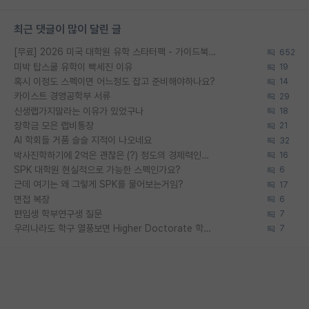
최근 댓글이 많이 달린 글
[무료] 2026 미국 대학원 유학 스타터팩 - 가이드북 & 합격자 컨택메일 템플릿
652
미박 탑스쿨 유학이 빡세진 이유
19
혹시 이정도 스펙이면 어느정도 잡고 준비해야하나요?
14
카이스트 경영공학부 서류
29
신생랩가지말라는 이유가 있었구나
18
장학금 모은 랩비통장
21
AI 학회들 거품 슬슬 지적이 나오네요
32
박사진학하기에 2억은 괜찮은 (?) 정도의 경제력인가요
16
SPK 대학원 현실적으로 가능한 스펙인가요?
6
근데 여기는 왜 그렇게 SPK를 물어보는거임?
17
면접 복장
6
편입생 학부연구생 질문
7
우리나라도 학구 열풍보면 Higher Doctorate 학위가 필요하다고 봅니다.
7