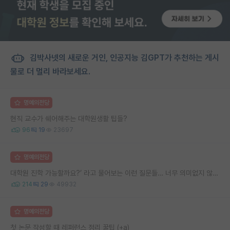
김박사넷의 새로운 거인, 인공지능 김GPT가 추천하는 게시
물로 더 멀리 바라보세요.
명예의전당
현직 교수가 쉐어해주는 대학원생활 팁들?
96
19
23697
명예의전당
대학원 진학 가능할까요?’ 라고 물어보는 이런 질문들… 너무 의미없지 않나요?
214
29
49932
명예의전당
첫 논문 작성할 때 레퍼런스 정리 꿀팁 (+a)