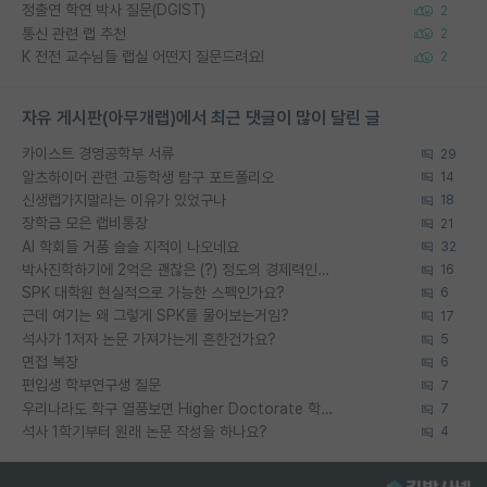
정출연 학연 박사 질문(DGIST)
2
통신 관련 랩 추천
2
K 전전 교수님들 랩실 어떤지 질문드려요!
2
자유 게시판(아무개랩)에서 최근 댓글이 많이 달린 글
카이스트 경영공학부 서류
29
알츠하이머 관련 고등학생 탐구 포트폴리오
14
신생랩가지말라는 이유가 있었구나
18
장학금 모은 랩비통장
21
AI 학회들 거품 슬슬 지적이 나오네요
32
박사진학하기에 2억은 괜찮은 (?) 정도의 경제력인가요
16
SPK 대학원 현실적으로 가능한 스펙인가요?
6
근데 여기는 왜 그렇게 SPK를 물어보는거임?
17
석사가 1저자 논문 가져가는게 흔한건가요?
5
면접 복장
6
편입생 학부연구생 질문
7
우리나라도 학구 열풍보면 Higher Doctorate 학위가 필요하다고 봅니다.
7
석사 1학기부터 원래 논문 작성을 하나요?
4