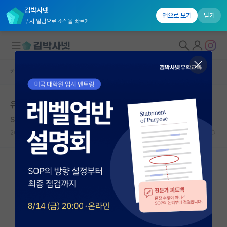
김박사넷
앱으로 보기
닫기
푸시 알림으로 소식을 빠르게
커뮤니티 홈
자유 게시판(아무개랩)
대학원생 모집
유니스트 대학원
국내대학원 정보
Selma Lagerlöf
연구실&오픈랩
2020.02.08
10
8187
커뮤니티
커뮤니티 홈
전체글보기
베스트 게시판
IF 명예의전당