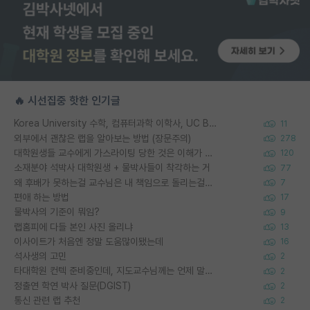
🔥 시선집중 핫한 인기글
Korea University 수학, 컴퓨터과학 이학사, UC Berkeley 산업공학 대학원 공학박사가 되는 것은 쉽지 않겠죠?
11
외부에서 괜찮은 랩을 알아보는 방법 (장문주의)
278
대학원생들 교수에게 가스라이팅 당한 것은 이해가 갑니다. 안타깝네요.
120
소재분야 석박사 대학원생 + 물박사들이 착각하는 거
77
왜 후배가 못하는걸 교수님은 내 책임으로 돌리는걸까요?
7
편애 하는 방법
17
물박사의 기준이 뭐임?
9
랩홈피에 다들 본인 사진 올리냐
13
이사이트가 처음엔 정말 도움많이됐는데
16
석사생의 고민
2
타대학원 컨텍 준비중인데, 지도교수님께는 언제 말씀드려야 할까요?
2
정출연 학연 박사 질문(DGIST)
2
통신 관련 랩 추천
2