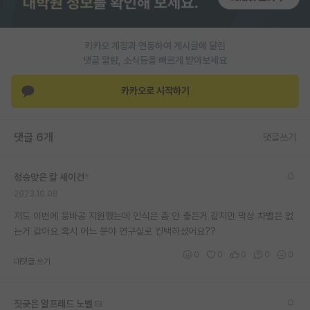
PI 전용 게시판
카카오 계정과 연동하여 게시글에 달린
인문사회 계열 게시판
댓글 알람, 소식등을 빠르게 받아보세요
특수/전문대학원 게시판
카카오로 시작하기
반도체/AI 게시판
장학금/장학생 게시판
댓글 6개
댓글쓰기
학술 정보 게시판
청승맞은 칼 세이건
*
홍보 게시판
2023.10.08
커리어
저도 이번에 응바공 지원했는데 인식은 좀 안 좋은거 같지만 막상 차별은 없
는거 같아요 혹시 어느 분야 연구실로 컨택하셨어요??
유학교육
0
0
0
0
0
대댓글 쓰기
이벤트
반도체 아카데미
짓궂은 알프레드 노벨