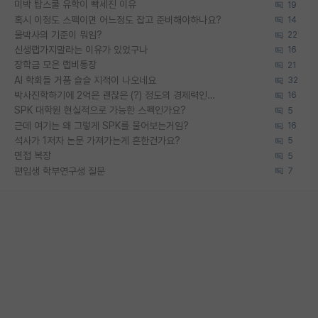
미박 탑스쿨 유학이 빡세진 이유
19
혹시 이정도 스펙이면 어느정도 잡고 준비해야하나요?
14
물박사의 기준이 뭐임?
22
신생랩가지말라는 이유가 있었구나
16
장학금 모은 랩비통장
21
AI 학회들 거품 슬슬 지적이 나오네요
32
박사진학하기에 2억은 괜찮은 (?) 정도의 경제력인가요
16
SPK 대학원 현실적으로 가능한 스펙인가요?
5
근데 여기는 왜 그렇게 SPK를 물어보는거임?
16
석사가 1저자 논문 가져가는게 흔한건가요?
5
면접 복장
5
편입생 학부연구생 질문
7