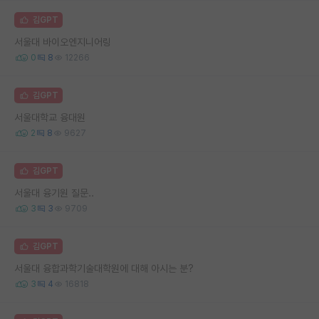
김GPT
서울대 바이오엔지니어링
0
8
12266
김GPT
서울대학교 융대원
2
8
9627
김GPT
서울대 융기원 질문..
3
3
9709
김GPT
서울대 융합과학기술대학원에 대해 아시는 분?
3
4
16818