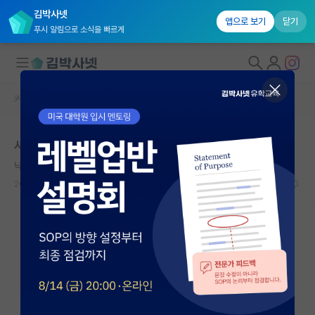
김박사넷
앱으로 보기
닫기
푸시 알림으로 소식을 빠르게
커뮤니티 홈
자유 게시판(아무개랩)
대학원생 모집
서울대 융대원 바이오쪽
국내대학원 정보
낙천적인 호르헤 보르헤스
연구실&오픈랩
2023.10.08
6
2774
커뮤니티
커뮤니티 홈
전체글보기
베스트 게시판
IF 명예의전당