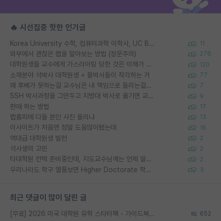
🔥 시선집중 핫한 인기글
Korea University 수학, 컴퓨터과학 이학사, UC Berkeley 산업공학 대학원 공학박사가 되는 것은 쉽지 않겠죠?
11
외부에서 괜찮은 랩을 알아보는 방법 (장문주의)
276
대학원생들 교수에게 가스라이팅 당한 것은 이해가 갑니다. 안타깝네요.
120
소재분야 석박사 대학원생 + 물박사들이 착각하는 거
77
왜 후배가 못하는걸 교수님은 내 책임으로 돌리는걸까요?
7
SSH 박사과정을 그만두고 지방대 박사로 옮기면 교수의 꿈은 끝일까요?
9
편애 하는 방법
17
랩홈피에 다들 본인 사진 올리냐
13
이사이트가 처음엔 정말 도움많이됐는데
16
역대급 대학원생 빌런
2
석사생의 고민
2
타대학원 컨텍 준비중인데, 지도교수님께는 언제 말씀드려야 할까요?
2
우리나라도 학구 열풍보면 Higher Doctorate 학위가 필요하다고 봅니다.
3
최근 댓글이 많이 달린 글
[무료] 2026 미국 대학원 유학 스타터팩 - 가이드북 & 합격자 컨택메일 템플릿
652