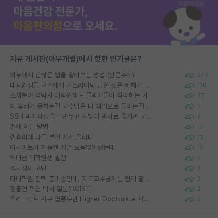
자유 게시판(아무개랩)에서 핫한 인기글은?
외부에서 괜찮은 랩을 알아보는 방법 (장문주의)
276
대학원생들 교수에게 가스라이팅 당한 것은 이해가 갑니다. 안타깝네요.
120
소재분야 석박사 대학원생 + 물박사들이 착각하는 거
77
왜 후배가 못하는걸 교수님은 내 책임으로 돌리는걸까요?
7
SSH 박사과정을 그만두고 지방대 박사로 옮기면 교수의 꿈은 끝일까요?
9
편애 하는 방법
17
랩홈피에 다들 본인 사진 올리냐
13
이사이트가 처음엔 정말 도움많이됐는데
16
역대급 대학원생 빌런
2
석사생의 고민
2
타대학원 컨텍 준비중인데, 지도교수님께는 언제 말씀드려야 할까요?
2
정출연 학연 박사 질문(DGIST)
2
우리나라도 학구 열풍보면 Higher Doctorate 학위가 필요하다고 봅니다.
3