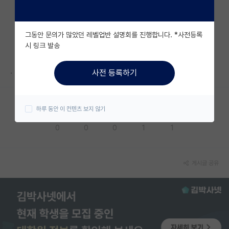
자유 게시판(아무개랩)
그동안 문의가 많았던 레벨업반 설명회를 진행합니다. *사전등록
미국 유학 게시판
시 링크 발송
미국 대학원 합격 후기 게시판
.
사전 등록하기
대학원생 모집 게시판
대학원 합격 후기 게시판
하루 동안 이 컨텐츠 보지 않기
응원해요
공감해요
추천해요
궁금해요
별로에요
연구실(PI) 홍보 게시판
0
0
0
1
1
석박사 채용 정보 게시판
임용 정보 게시판
게시글 공유
학부 인턴 게시판
취업 게시판
임용 후기 게시판