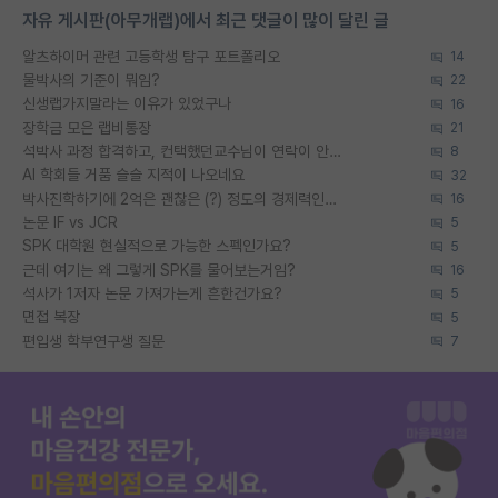
자유 게시판(아무개랩)에서 최근 댓글이 많이 달린 글
알츠하이머 관련 고등학생 탐구 포트폴리오
14
물박사의 기준이 뭐임?
22
신생랩가지말라는 이유가 있었구나
16
장학금 모은 랩비통장
21
석박사 과정 합격하고, 컨택했던교수님이 연락이 안됩니다...
8
AI 학회들 거품 슬슬 지적이 나오네요
32
박사진학하기에 2억은 괜찮은 (?) 정도의 경제력인가요
16
논문 IF vs JCR
5
SPK 대학원 현실적으로 가능한 스펙인가요?
5
근데 여기는 왜 그렇게 SPK를 물어보는거임?
16
석사가 1저자 논문 가져가는게 흔한건가요?
5
면접 복장
5
편입생 학부연구생 질문
7