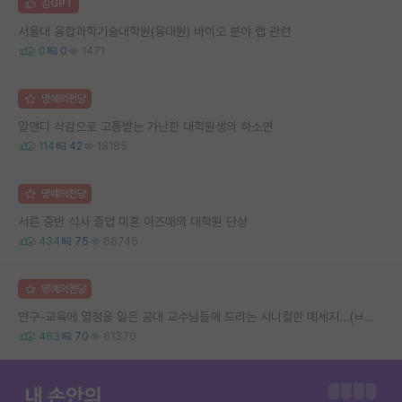
김GPT
서울대 융합과학기술대학원(융대원) 바이오 분야 랩 관련
0
0
1471
명예의전당
알앤디 삭감으로 고통받는 가난한 대학원생의 하소연
114
42
18185
명예의전당
서른 중반 석사 졸업 미혼 아즈매의 대학원 단상
434
75
66746
명예의전당
연구-교육에 열정을 잃은 공대 교수님들께 드리는 시니컬한 메세지...(ㅂㄷㅂㄷ)
463
70
61370