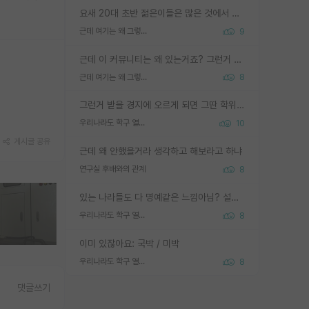
요새 20대 초반 젊은이들은 많은 것에서 가성비를 따지더라고요. 내가 이 정도 인풋을 넣었을 때 그만큼 아웃풋이 나올 것인가? 사실 아웃풋이 인풋 대비 리니어하게 나오지 않는 영역을 시도하기 싫어한다는 느낌입니다.
근데 여기는 왜 그렇게 SPK를 물어보는거임?
9
근데 이 커뮤니티는 왜 있는거죠? 그런거 쉽게 물어볼수있어서 있는거 아닌가요? 그렇게 보기 싫으면 커뮤니티도 하지마시지 그러면
근데 여기는 왜 그렇게 SPK를 물어보는거임?
8
그런거 받을 경지에 오르게 되면 그딴 학위명이 필요없음
우리나라도 학구 열풍보면 Higher Doctorate 학위가 필요하다고 봅니다.
10
게시글 공유
근데 왜 안했을거라 생각하고 해보라고 하냐
연구실 후배와의 관계
8
있는 나라들도 다 명예같은 느낌아님? 설마 박사끼리 등급나눠서 학위수여하자 같은 헛소리는 아니지? ㅋㅋ
우리나라도 학구 열풍보면 Higher Doctorate 학위가 필요하다고 봅니다.
8
이미 있잖아요: 국박 / 미박
우리나라도 학구 열풍보면 Higher Doctorate 학위가 필요하다고 봅니다.
8
댓글쓰기