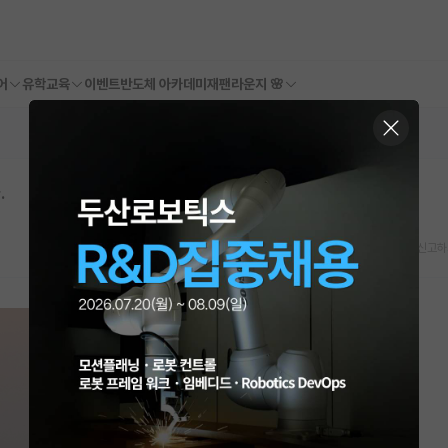
어
유학교육
이벤트
반도체 아카데미
재팬라운지 🌸
.
스크랩
신고하