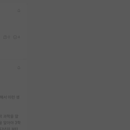
3
0
4
요해서 이런 생
학 과학을 알
을 알아야 3학
 다년차 부터