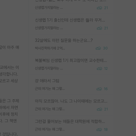
신생랩가지말라는 이유가 있었구나
21
신생랩 1기 출신인데 신생랩은 줠라 무거운 바벨 같은거임. 들면 대박인데 못들면 깔려 죽음. 아무도 알려주지 않는 환경에서 자생해야하지만, 일단 살아남았다면 그 어떤 사람보다 악착같고 생존력 높은 사람으로 거듭날 수 있음
신생랩가지말라는 이유가 있었구나
21
32살에도 이런 질문을 하는군요...?
글이 아주 매
박사진학하기에 2억은 괜찮은 (?) 정도의 경제력인가요
30
복불복임 신생랩 1기 최고참이면 교수한테 직접 지도받는 시간이 매우 많음 제대로 된 교수라면 말이지 그게 아니라면 그냥 넌 해방 불가능한 노예 1호에 감점쓰레기통이 되는거고
학교에서는 이
신생랩가지말라는 이유가 있었구나
12
 생각합니다.
모르고 세상
걍 애라서 그럼
근데 여기는 왜 그렇게 SPK를 물어보는거임?
16
들은 그 주제
아직 모르잖아. 나도 그 나이때에는 모르고 평가 받고 안심하고 싶었어.
화에서 자연
근데 여기는 왜 그렇게 SPK를 물어보는거임?
21
이후에 정치
. 그 책엔
그런걸 물어보는 애들은 대학원에 적합하지 않다
근데 여기는 왜 그렇게 SPK를 물어보는거임?
18
 것입니다.