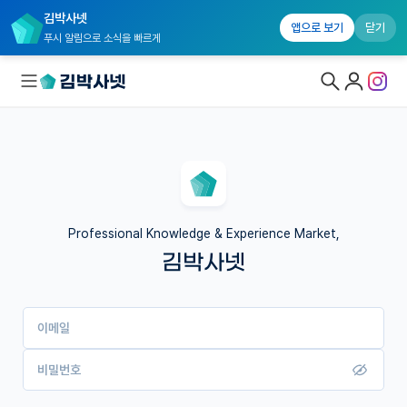
김박사넷
앱으로 보기
닫기
푸시 알림으로 소식을 빠르게
대학원생 모집
국내대학원 정보
연구실&오픈랩
Professional Knowledge & Experience Market,
김박사넷
커뮤니티
커리어
이메일
유학교육
이벤트
비밀번호
반도체 아카데미