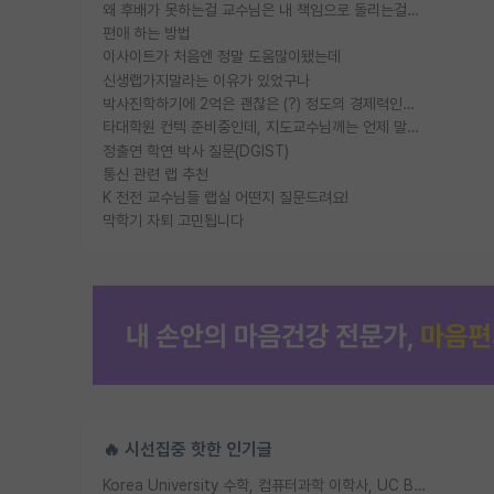
왜 후배가 못하는걸 교수님은 내 책임으로 돌리는걸까요?
편애 하는 방법
이사이트가 처음엔 정말 도움많이됐는데
신생랩가지말라는 이유가 있었구나
박사진학하기에 2억은 괜찮은 (?) 정도의 경제력인가요
타대학원 컨텍 준비중인데, 지도교수님께는 언제 말씀드려야 할까요?
정출연 학연 박사 질문(DGIST)
통신 관련 랩 추천
K 전전 교수님들 랩실 어떤지 질문드려요!
막학기 자퇴 고민됩니다
🔥 시선집중 핫한 인기글
Korea University 수학, 컴퓨터과학 이학사, UC Berkeley 산업공학 대학원 공학박사가 되는 것은 쉽지 않겠죠?