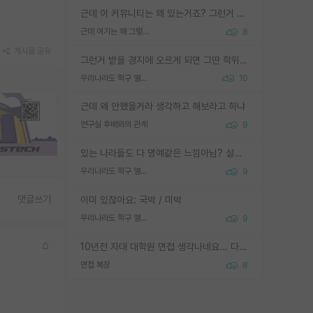
근데 이 커뮤니티는 왜 있는거죠? 그런거 쉽게 물어볼수있어서 있는거 아닌가요? 그렇게 보기 싫으면 커뮤니티도 하지마시지 그러면
근데 여기는 왜 그렇게 SPK를 물어보는거임?
8
게시글 공유
그런거 받을 경지에 오르게 되면 그딴 학위명이 필요없음
우리나라도 학구 열풍보면 Higher Doctorate 학위가 필요하다고 봅니다.
10
근데 왜 안했을거라 생각하고 해보라고 하냐
연구실 후배와의 관계
9
있는 나라들도 다 명예같은 느낌아님? 설마 박사끼리 등급나눠서 학위수여하자 같은 헛소리는 아니지? ㅋㅋ
우리나라도 학구 열풍보면 Higher Doctorate 학위가 필요하다고 봅니다.
9
댓글쓰기
이미 있잖아요: 국박 / 미박
우리나라도 학구 열풍보면 Higher Doctorate 학위가 필요하다고 봅니다.
9
10년전 자대 대학원 면접 생각나네요... 다들 양복에 넥타이까지 하고 갔더니, 국회의원 출마하냐고 놀리셨던. (면접질문내용: 증명사진에선 두상이 계란형인데, 실제론 그렇지 않다. 증명사진이 뭘 증명하고 있는거냐)ㅋㅋㅋㅋ
면접 복장
8