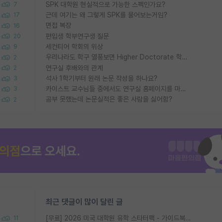
SPK 대학원 현실적으로 가능한 스펙인가요?
7
근데 여기는 왜 그렇게 SPK를 물어보는거임?
17
면접 복장
16
편입생 학부연구생 질문
20
세컨티어 학회의 위상
9
우리나라도 학구 열풍보면 Higher Doctorate 학위가 필요하다고 봅니다.
2
연구실 후배와의 관계
2
석사 1학기부터 원래 논문 작성을 하나요?
3
카이스트 교수님들 중에서도 연구실 홈페이지를 마련 안 하신 분들이 계시던데
3
공부 못했는데 논문실적은 좋은 사람을 싫어함?
2
최근 댓글이 많이 달린 글
[무료] 2026 미국 대학원 유학 스타터팩 - 가이드북 & 합격자 컨택메일 템플릿
11