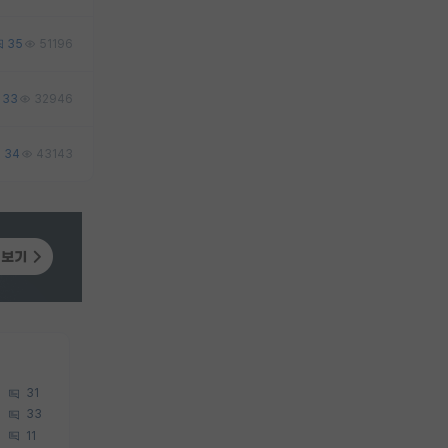
35
51196
33
32946
34
43143
31
33
11