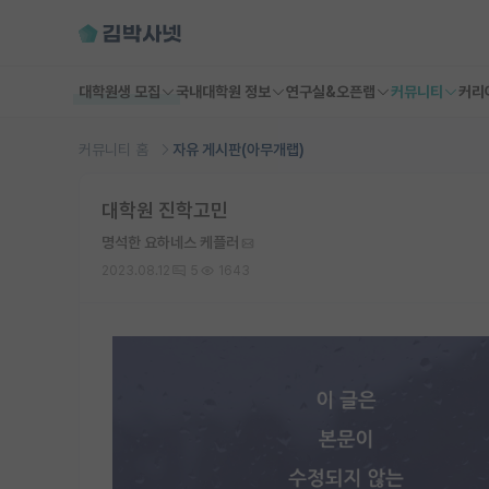
대학원생 모집
국내대학원 정보
연구실&오픈랩
커뮤니티
커리
커뮤니티 홈
자유 게시판(아무개랩)
대학원 진학고민
명석한 요하네스 케플러
2023.08.12
5
1643