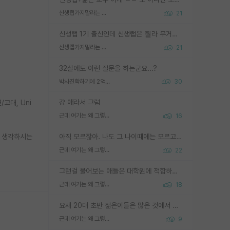
신생랩가지말라는 이유가 있었구나
21
신생랩 1기 출신인데 신생랩은 줠라 무거운 바벨 같은거임. 들면 대박인데 못들면 깔려 죽음. 아무도 알려주지 않는 환경에서 자생해야하지만, 일단 살아남았다면 그 어떤 사람보다 악착같고 생존력 높은 사람으로 거듭날 수 있음
신생랩가지말라는 이유가 있었구나
21
32살에도 이런 질문을 하는군요...?
박사진학하기에 2억은 괜찮은 (?) 정도의 경제력인가요
30
걍 애라서 그럼
고대, Uni
근데 여기는 왜 그렇게 SPK를 물어보는거임?
16
게 생각하시는
아직 모르잖아. 나도 그 나이때에는 모르고 평가 받고 안심하고 싶었어.
근데 여기는 왜 그렇게 SPK를 물어보는거임?
22
그런걸 물어보는 애들은 대학원에 적합하지 않다
근데 여기는 왜 그렇게 SPK를 물어보는거임?
18
요새 20대 초반 젊은이들은 많은 것에서 가성비를 따지더라고요. 내가 이 정도 인풋을 넣었을 때 그만큼 아웃풋이 나올 것인가? 사실 아웃풋이 인풋 대비 리니어하게 나오지 않는 영역을 시도하기 싫어한다는 느낌입니다.
근데 여기는 왜 그렇게 SPK를 물어보는거임?
9