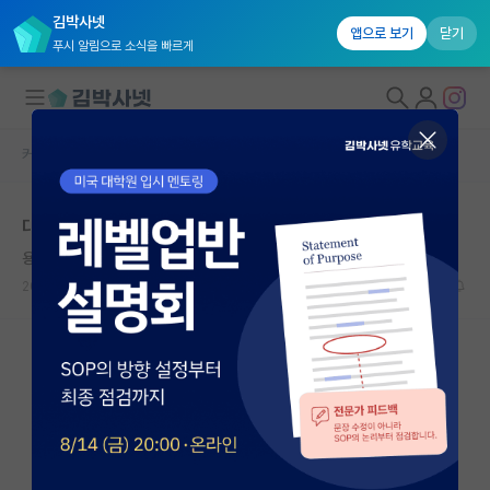
김박사넷
앱으로 보기
닫기
푸시 알림으로 소식을 빠르게
커뮤니티 홈
자유 게시판(아무개랩)
대학원생 모집
대학원 진학 관련 조언 부탁드립니다. (UST 진학)
국내대학원 정보
용감한 존 필즈
연구실&오픈랩
2025.02.03
17
3901
커뮤니티
커뮤니티 홈
전체글보기
베스트 게시판
IF 명예의전당