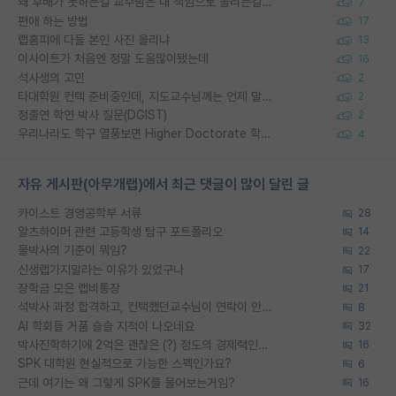
왜 후배가 못하는걸 교수님은 내 책임으로 돌리는걸까요?
7
편애 하는 방법
17
랩홈피에 다들 본인 사진 올리냐
13
이사이트가 처음엔 정말 도움많이됐는데
16
석사생의 고민
2
타대학원 컨텍 준비중인데, 지도교수님께는 언제 말씀드려야 할까요?
2
정출연 학연 박사 질문(DGIST)
2
우리나라도 학구 열풍보면 Higher Doctorate 학위가 필요하다고 봅니다.
4
자유 게시판(아무개랩)에서 최근 댓글이 많이 달린 글
카이스트 경영공학부 서류
28
알츠하이머 관련 고등학생 탐구 포트폴리오
14
물박사의 기준이 뭐임?
22
신생랩가지말라는 이유가 있었구나
17
장학금 모은 랩비통장
21
석박사 과정 합격하고, 컨택했던교수님이 연락이 안됩니다...
8
AI 학회들 거품 슬슬 지적이 나오네요
32
박사진학하기에 2억은 괜찮은 (?) 정도의 경제력인가요
16
SPK 대학원 현실적으로 가능한 스펙인가요?
6
근데 여기는 왜 그렇게 SPK를 물어보는거임?
16