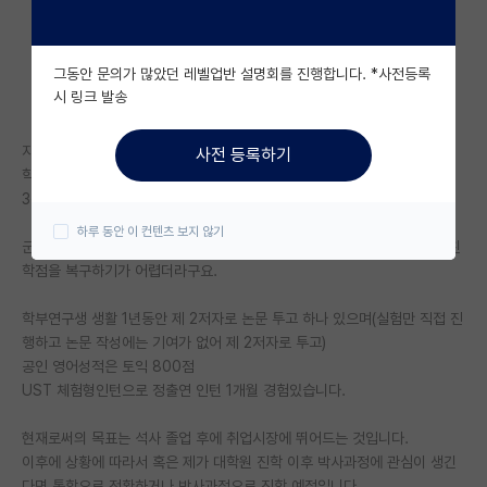
자유 게시판(아무개랩)
그동안 문의가 많았던 레벨업반 설명회를 진행합니다. *사전등록
미국 유학 게시판
시 링크 발송
미국 대학원 합격 후기 게시판
지거국(ㅊㄴ대) 농대에서 학점 3.4/4.5 구요. 이번달 졸업 예정자입니다.
사전 등록하기
대학원생 모집 게시판
학점에 대한 특이점은 1,2학년때는 성적이 좀 많이 낮지만 3,4학년은 최소
3점 극후반대 이상입니다.
대학원 합격 후기 게시판
하루 동안 이 컨텐츠 보지 않기
군복학 이후에 정신을 빠짝 차리고 열심히 살아가는 학생이나 2년동안 망친
연구실(PI) 홍보 게시판
학점을 복구하기가 어렵더라구요.
석박사 채용 정보 게시판
학부연구생 생활 1년동안 제 2저자로 논문 투고 하나 있으며(실험만 직접 진
행하고 논문 작성에는 기여가 없어 제 2저자로 투고)
임용 정보 게시판
공인 영어성적은 토익 800점
학부 인턴 게시판
UST 체험형인턴으로 정출연 인턴 1개월 경험있습니다.
취업 게시판
현재로써의 목표는 석사 졸업 후에 취업시장에 뛰어드는 것입니다.
이후에 상황에 따라서 혹은 제가 대학원 진학 이후 박사과정에 관심이 생긴
임용 후기 게시판
다면 통합으로 전환하거나 박사과정으로 진학 예정입니다.