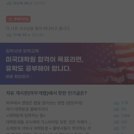
188
36
124122
명예의전당
더 나은 교수님을 찾아 떠나려고 합니다.
111
35
55340
자유 게시판(아무개랩)에서 핫한 인기글은?
외부에서 괜찮은 랩을 알아보는 방법 (장문주의)
278
여기 대학원생 홈페이지다
59
<대학원에 입학하는 법>
1388
대학원생들 교수에게 가스라이팅 당한 것은 이해가 갑니다. 안타깝네요.
120
소재분야 석박사 대학원생 + 물박사들이 착각하는 거
77