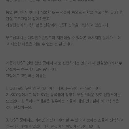
PI 전용 게시판
농업 분야에서 벗어나 식물학 또는 생물학 쪽으로 진학을 하고 싶어 UST 인
턴십 프로그램에 참여하였고
인문사회 계열 게시판
가정형편이 넉넉치 않은 상황이라 UST 진학을 고민하고 있습니다.
특수/전문대학원 게시판
부모님께서는 대학원 2년정도야 지원해줄 수 있다곤 하시지만 눈치가 보이
반도체/AI 게시판
고 죄송한 마음은 어쩔 수 없는 것 같습니다.
장학금/장학생 게시판
기존에 UST 인턴 했던 곳에서 새로 진행하려는 연구가 제 관심분야와 너무
학술 정보 게시판
근접하는 연구라서 고민중입니다.
그럼에도 고민하는 이유는
홍보 게시판
1. UST로의 진학의 평가가 아주 나쁘다는 점이 신경쓰입니다.
커리어
2. SKY중에서도 특히 KY는 등록금이 굉장히 부담스러운 것도 신경쓰이는
유학교육
요소입니다. 특히나 Y대같은 경우에는 식물에 대한 연구실이 비교적 적은
것이 현실이구요.
이벤트
3. UST 중에서도 어쩌면 가장 마이너 할 수 있다고 보이는 스쿨에 진학하고
반도체 아카데미
싶은데 이후에 취업길이나 이런것이 막혀있어 걱정이 됩니다.