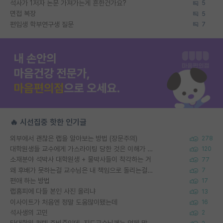
석사가 1저자 논문 가져가는게 흔한건가요?
5
면접 복장
5
편입생 학부연구생 질문
7
🔥 시선집중 핫한 인기글
외부에서 괜찮은 랩을 알아보는 방법 (장문주의)
278
대학원생들 교수에게 가스라이팅 당한 것은 이해가 갑니다. 안타깝네요.
120
소재분야 석박사 대학원생 + 물박사들이 착각하는 거
77
왜 후배가 못하는걸 교수님은 내 책임으로 돌리는걸까요?
7
편애 하는 방법
17
랩홈피에 다들 본인 사진 올리냐
13
이사이트가 처음엔 정말 도움많이됐는데
16
석사생의 고민
2