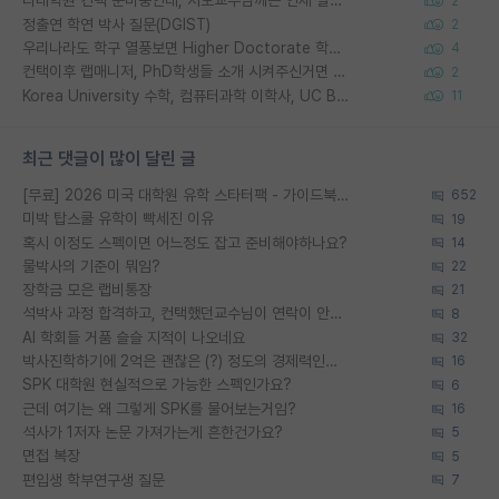
타대학원 컨텍 준비중인데, 지도교수님께는 언제 말씀드려야 할까요?
2
정출연 학연 박사 질문(DGIST)
2
우리나라도 학구 열풍보면 Higher Doctorate 학위가 필요하다고 봅니다.
4
컨택이후 랩매니저, PhD학생들 소개 시켜주신거면 거의 컨펌에 가깝나요?
2
Korea University 수학, 컴퓨터과학 이학사, UC Berkeley 산업공학 대학원 공학박사가 되는 것은 쉽지 않겠죠?
11
최근 댓글이 많이 달린 글
[무료] 2026 미국 대학원 유학 스타터팩 - 가이드북 & 합격자 컨택메일 템플릿
652
미박 탑스쿨 유학이 빡세진 이유
19
혹시 이정도 스펙이면 어느정도 잡고 준비해야하나요?
14
물박사의 기준이 뭐임?
22
장학금 모은 랩비통장
21
석박사 과정 합격하고, 컨택했던교수님이 연락이 안됩니다...
8
AI 학회들 거품 슬슬 지적이 나오네요
32
박사진학하기에 2억은 괜찮은 (?) 정도의 경제력인가요
16
SPK 대학원 현실적으로 가능한 스펙인가요?
6
근데 여기는 왜 그렇게 SPK를 물어보는거임?
16
석사가 1저자 논문 가져가는게 흔한건가요?
5
면접 복장
5
편입생 학부연구생 질문
7