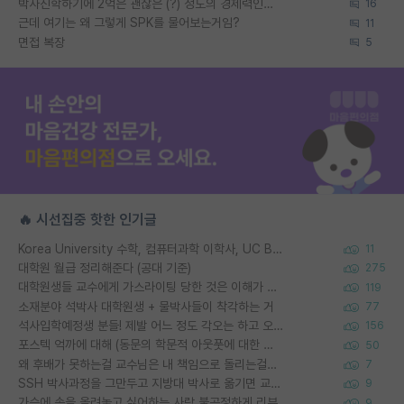
박사진학하기에 2억은 괜찮은 (?) 정도의 경제력인가요
16
근데 여기는 왜 그렇게 SPK를 물어보는거임?
11
면접 복장
5
🔥 시선집중 핫한 인기글
Korea University 수학, 컴퓨터과학 이학사, UC Berkeley 산업공학 대학원 공학박사가 되는 것은 쉽지 않겠죠?
11
대학원 월급 정리해준다 (공대 기준)
275
대학원생들 교수에게 가스라이팅 당한 것은 이해가 갑니다. 안타깝네요.
119
소재분야 석박사 대학원생 + 물박사들이 착각하는 거
77
석사입학예정생 분들! 제발 어느 정도 각오는 하고 오세요.
156
포스텍 억까에 대해 (동문의 학문적 아웃풋에 대한 반박)
50
왜 후배가 못하는걸 교수님은 내 책임으로 돌리는걸까요?
7
SSH 박사과정을 그만두고 지방대 박사로 옮기면 교수의 꿈은 끝일까요?
9
가슴에 손을 올려놓고 싫어하는 사람 불공정하게 리뷰
9