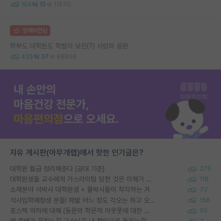
104
10
11570
명예의전당
학부도 대학원도 학벌이 낮은(?) 사람의 응원
435
37
88868
자유 게시판(아무개랩)에서 핫한 인기글은?
대학원 월급 정리해준다 (공대 기준)
275
대학원생들 교수에게 가스라이팅 당한 것은 이해가 갑니다. 안타깝네요.
119
소재분야 석박사 대학원생 + 물박사들이 착각하는 거
77
석사입학예정생 분들! 제발 어느 정도 각오는 하고 오세요.
156
포스텍 억까에 대해 (동문의 학문적 아웃풋에 대한 반박)
50