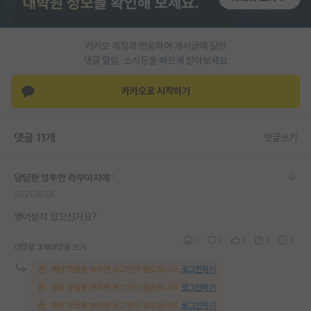
PI 전용 게시판
카카오 계정과 연동하여 게시글에 달린
인문사회 계열 게시판
댓글 알람, 소식등을 빠르게 받아보세요
특수/전문대학원 게시판
카카오로 시작하기
반도체/AI 게시판
장학금/장학생 게시판
댓글 11개
댓글쓰기
학술 정보 게시판
당당한 앙투안 라부아지에
*
홍보 게시판
2021.10.13
커리어
영어성적 있으신가요?
0
0
0
0
0
유학교육
대댓글 3개
대댓글 쓰기
해당 댓글을 보려면 로그인이 필요합니다.
로그인하기
이벤트
해당 댓글을 보려면 로그인이 필요합니다.
로그인하기
반도체 아카데미
해당 댓글을 보려면 로그인이 필요합니다.
로그인하기