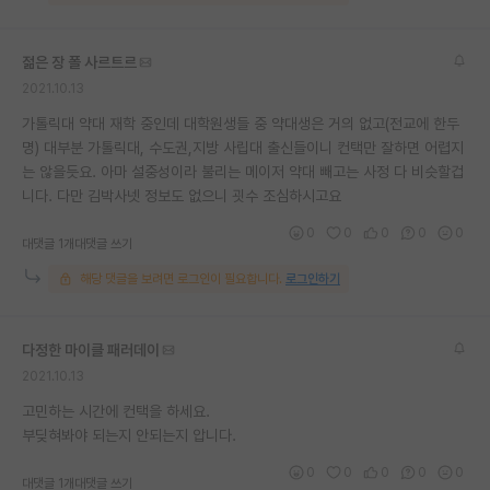
재팬라운지 🌸
젊은 장 폴 사르트르
2021.10.13
가톨릭대 약대 재학 중인데 대학원생들 중 약대생은 거의 없고(전교에 한두
명) 대부분 가톨릭대, 수도권,지방 사립대 출신들이니 컨택만 잘하면 어렵지
는 않을듯요. 아마 설중성이라 불리는 메이저 약대 빼고는 사정 다 비슷할겁
니다. 다만 김박사넷 정보도 없으니 굇수 조심하시고요
0
0
0
0
0
대댓글 1개
대댓글 쓰기
해당 댓글을 보려면 로그인이 필요합니다.
로그인하기
다정한 마이클 패러데이
2021.10.13
고민하는 시간에 컨택을 하세요.
부딪혀봐야 되는지 안되는지 압니다.
0
0
0
0
0
대댓글 1개
대댓글 쓰기