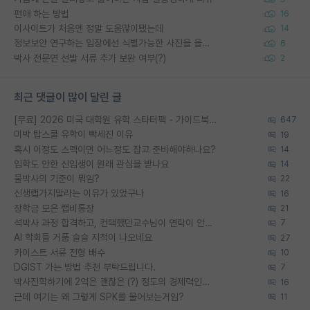
편애 하는 방법
16
이사이트가 처음엔 정말 도움많이됐는데
14
정보보안 연구하는 입장에선 식별가능한 사진을 올리는건 비추이긴함
6
박사 전문연 선발 서류 추가 보완 여부(?)
2
최근 댓글이 많이 달린 글
[무료] 2026 미국 대학원 유학 스타터팩 - 가이드북 & 합격자 컨택메일 템플릿
647
미박 탑스쿨 유학이 빡세진 이유
19
혹시 이정도 스펙이면 어느정도 잡고 준비해야하나요?
14
입학도 안한 신입생이 원래 관심을 받나요
14
물박사의 기준이 뭐임?
22
신생랩가지말라는 이유가 있었구나
16
장학금 모은 랩비통장
21
석박사 과정 합격하고, 컨택했던교수님이 연락이 안됩니다...
7
AI 학회들 거품 슬슬 지적이 나오네요
27
카이스트 서류 전형 배수
10
DGIST 가는 방법 추천 부탁드립니다.
7
박사진학하기에 2억은 괜찮은 (?) 정도의 경제력인가요
16
근데 여기는 왜 그렇게 SPK를 물어보는거임?
11