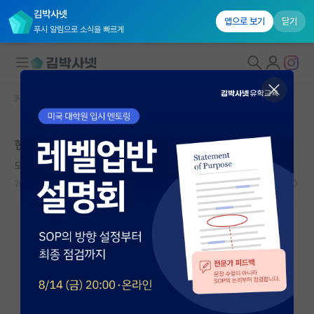
김박사넷
앱으로 보기
닫기
푸시 알림으로 소식을 빠르게
커뮤니티 홈
자유 게시판(아무개랩)
대학원생 모집
현실적으로 대학원 고민,,
국내대학원 정보
도도한 호르헤 보르헤스
연구실&오픈랩
2021.10.13
11
3937
커뮤니티
커뮤니티 홈
전체글보기
베스트 게시판
IF 명예의전당