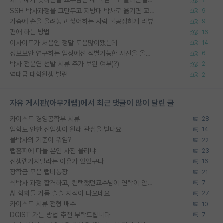
왜 후배가 못하는걸 교수님은 내 책임으로 돌리는걸까요?
7
SSH 박사과정을 그만두고 지방대 박사로 옮기면 교수의 꿈은 끝일까요?
9
가슴에 손을 올려놓고 싫어하는 사람 불공정하게 리뷰
9
편애 하는 방법
16
이사이트가 처음엔 정말 도움많이됐는데
14
정보보안 연구하는 입장에선 식별가능한 사진을 올리는건 비추이긴함
6
박사 전문연 선발 서류 추가 보완 여부(?)
2
역대급 대학원생 빌런
2
자유 게시판(아무개랩)에서 최근 댓글이 많이 달린 글
카이스트 경영공학부 서류
28
입학도 안한 신입생이 원래 관심을 받나요
14
물박사의 기준이 뭐임?
22
랩홈피에 다들 본인 사진 올리냐
23
신생랩가지말라는 이유가 있었구나
16
장학금 모은 랩비통장
21
석박사 과정 합격하고, 컨택했던교수님이 연락이 안됩니다...
7
AI 학회들 거품 슬슬 지적이 나오네요
27
카이스트 서류 전형 배수
10
DGIST 가는 방법 추천 부탁드립니다.
7