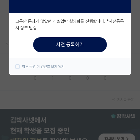
자유 게시판(아무개랩)
그동안 문의가 많았던 레벨업반 설명회를 진행합니다. *사전등록
미국 유학 게시판
시 링크 발송
미국 대학원 합격 후기 게시판
감사합니다
사전 등록하기
대학원생 모집 게시판
대학원 합격 후기 게시판
하루 동안 이 컨텐츠 보지 않기
응원해요
공감해요
추천해요
궁금해요
별로에요
연구실(PI) 홍보 게시판
0
1
0
0
0
석박사 채용 정보 게시판
임용 정보 게시판
게시글 공유
학부 인턴 게시판
취업 게시판
임용 후기 게시판