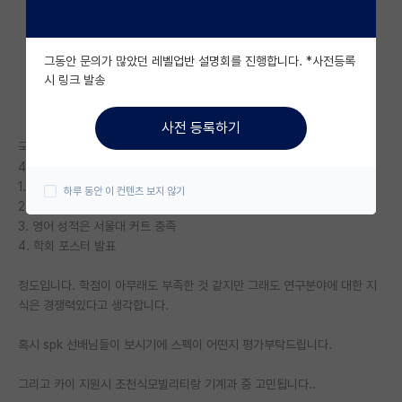
자유 게시판(아무개랩)
그동안 문의가 많았던 레벨업반 설명회를 진행합니다. *사전등록
미국 유학 게시판
시 링크 발송
미국 대학원 합격 후기 게시판
사전 등록하기
대학원생 모집 게시판
국숭세단 라인 학부 기계공학과 재학 중입니다.
4-1 마쳤고 현재 스펙은
대학원 합격 후기 게시판
1. 총 평점 4.2 전공평점 4.4
하루 동안 이 컨텐츠 보지 않기
2. 자대 자율주행랩에서 다수의 프로젝트, 대회출전경험
연구실(PI) 홍보 게시판
3. 영어 성적은 서울대 커트 충족
4. 학회 포스터 발표
석박사 채용 정보 게시판
정도입니다. 학점이 아무래도 부족한 것 같지만 그래도 연구분야에 대한 지
임용 정보 게시판
식은 경쟁력있다고 생각합니다.
학부 인턴 게시판
혹시 spk 선배님들이 보시기에 스펙이 어떤지 평가부탁드립니다.
취업 게시판
그리고 카이 지원시 조천식모빌리티랑 기계과 중 고민됩니다..
임용 후기 게시판