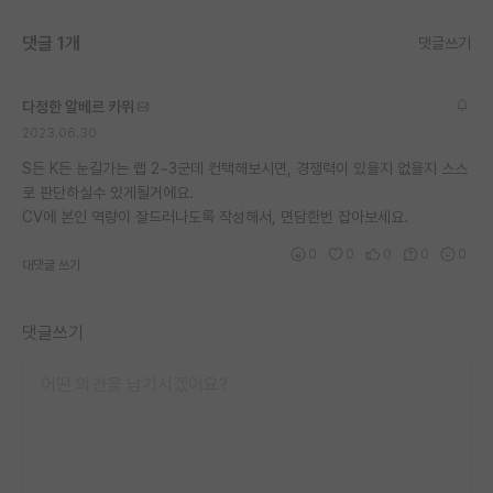
재팬라운지 🌸
댓글 1개
댓글쓰기
다정한 알베르 카뮈
2023.06.30
S든 K든 눈길가는 랩 2~3군데 컨택해보시면, 경쟁력이 있을지 없을지 스스
로 판단하실수 있게될거에요.
CV에 본인 역량이 잘드러나도록 작성해서, 면담한번 잡아보세요.
0
0
0
0
0
대댓글 쓰기
댓글쓰기