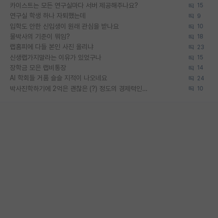
카이스트는 모든 연구실마다 서버 제공해주나요?
15
연구실 학생 하나 자퇴했는데
9
입학도 안한 신입생이 원래 관심을 받나요
10
물박사의 기준이 뭐임?
18
랩홈피에 다들 본인 사진 올리냐
23
신생랩가지말라는 이유가 있었구나
15
장학금 모은 랩비통장
14
AI 학회들 거품 슬슬 지적이 나오네요
24
박사진학하기에 2억은 괜찮은 (?) 정도의 경제력인가요
10