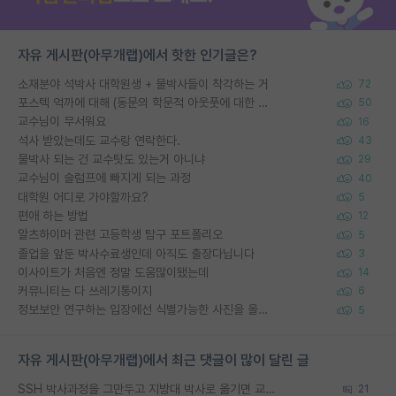
자유 게시판(아무개랩)에서 핫한 인기글은?
소재분야 석박사 대학원생 + 물박사들이 착각하는 거
72
포스텍 억까에 대해 (동문의 학문적 아웃풋에 대한 반박)
50
교수님이 무서워요
16
석사 받았는데도 교수랑 연락한다.
43
물박사 되는 건 교수탓도 있는거 아니냐
29
교수님이 슬럼프에 빠지게 되는 과정
40
대학원 어디로 가야할까요?
5
편애 하는 방법
12
알츠하이머 관련 고등학생 탐구 포트폴리오
5
졸업을 앞둔 박사수료생인데 아직도 출장다닙니다
3
이사이트가 처음엔 정말 도움많이됐는데
14
커뮤니티는 다 쓰레기통이지
6
정보보안 연구하는 입장에선 식별가능한 사진을 올리는건 비추이긴함
5
자유 게시판(아무개랩)에서 최근 댓글이 많이 달린 글
SSH 박사과정을 그만두고 지방대 박사로 옮기면 교수의 꿈은 끝일까요?
21