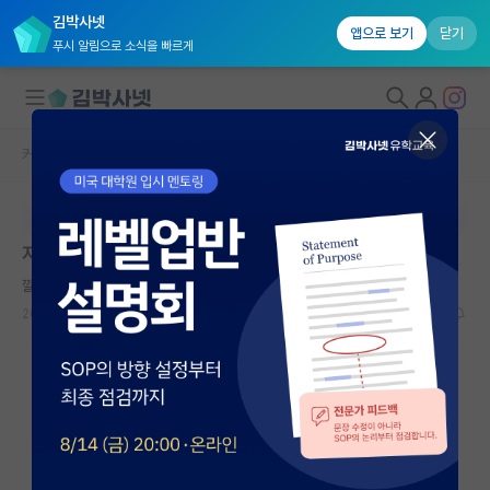
김박사넷
앱으로 보기
닫기
푸시 알림으로 소식을 빠르게
커뮤니티 홈
자유 게시판(아무개랩)
대학원생 모집
본문이 수정되지 않는 박제글입니다.
국내대학원 정보
자율주행 spk랩 대학원 진학
연구실&오픈랩
깔끔한 레온하르트 오일러
커뮤니티
2023.06.30
1
1069
커뮤니티 홈
전체글보기
베스트 게시판
IF 명예의전당