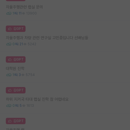
자율주행관련 랩실 문의
1
11
13900
김GPT
자율주행과 차량 관련 연구실 고민중입니다 선배님들
0
21
5242
김GPT
대학원 진학
1
3
5754
김GPT
하위 지거국 타대 랩실 진학 참 어렵네요
0
5
1613
김GPT
자율주행 랩