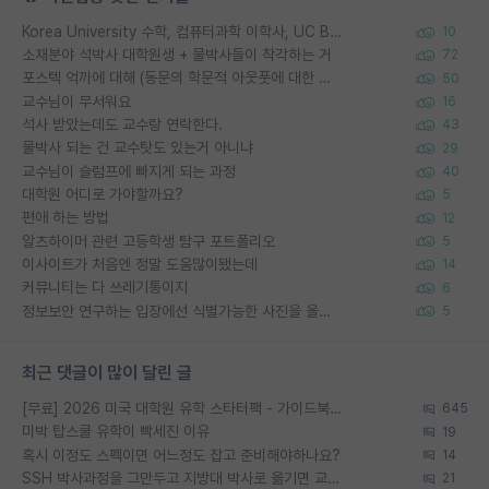
Korea University 수학, 컴퓨터과학 이학사, UC Berkeley 산업공학 대학원 공학박사가 되는 것은 쉽지 않겠죠?
10
소재분야 석박사 대학원생 + 물박사들이 착각하는 거
72
포스텍 억까에 대해 (동문의 학문적 아웃풋에 대한 반박)
50
교수님이 무서워요
16
석사 받았는데도 교수랑 연락한다.
43
물박사 되는 건 교수탓도 있는거 아니냐
29
교수님이 슬럼프에 빠지게 되는 과정
40
대학원 어디로 가야할까요?
5
편애 하는 방법
12
알츠하이머 관련 고등학생 탐구 포트폴리오
5
이사이트가 처음엔 정말 도움많이됐는데
14
커뮤니티는 다 쓰레기통이지
6
정보보안 연구하는 입장에선 식별가능한 사진을 올리는건 비추이긴함
5
최근 댓글이 많이 달린 글
[무료] 2026 미국 대학원 유학 스타터팩 - 가이드북 & 합격자 컨택메일 템플릿
645
미박 탑스쿨 유학이 빡세진 이유
19
혹시 이정도 스펙이면 어느정도 잡고 준비해야하나요?
14
SSH 박사과정을 그만두고 지방대 박사로 옮기면 교수의 꿈은 끝일까요?
21