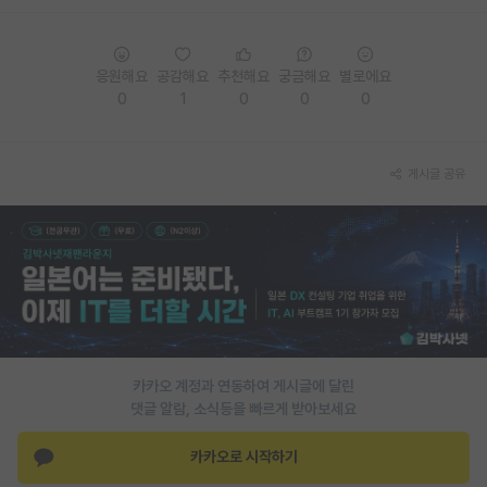
PI 전용 게시판
응원해요
공감해요
추천해요
궁금해요
별로에요
인문사회 계열 게시판
0
1
0
0
0
특수/전문대학원 게시판
반도체/AI 게시판
게시글 공유
장학금/장학생 게시판
학술 정보 게시판
홍보 게시판
커리어
유학교육
카카오 계정과 연동하여 게시글에 달린
댓글 알람, 소식등을 빠르게 받아보세요
이벤트
카카오로 시작하기
반도체 아카데미