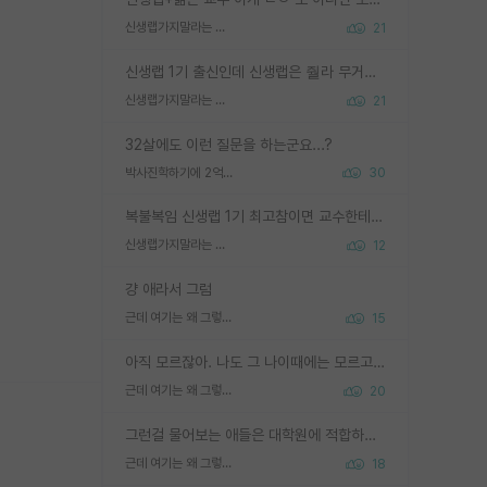
신생랩가지말라는 이유가 있었구나
21
신생랩 1기 출신인데 신생랩은 줠라 무거운 바벨 같은거임. 들면 대박인데 못들면 깔려 죽음. 아무도 알려주지 않는 환경에서 자생해야하지만, 일단 살아남았다면 그 어떤 사람보다 악착같고 생존력 높은 사람으로 거듭날 수 있음
신생랩가지말라는 이유가 있었구나
21
32살에도 이런 질문을 하는군요...?
박사진학하기에 2억은 괜찮은 (?) 정도의 경제력인가요
30
복불복임 신생랩 1기 최고참이면 교수한테 직접 지도받는 시간이 매우 많음 제대로 된 교수라면 말이지 그게 아니라면 그냥 넌 해방 불가능한 노예 1호에 감점쓰레기통이 되는거고
신생랩가지말라는 이유가 있었구나
12
걍 애라서 그럼
근데 여기는 왜 그렇게 SPK를 물어보는거임?
15
아직 모르잖아. 나도 그 나이때에는 모르고 평가 받고 안심하고 싶었어.
근데 여기는 왜 그렇게 SPK를 물어보는거임?
20
그런걸 물어보는 애들은 대학원에 적합하지 않다
근데 여기는 왜 그렇게 SPK를 물어보는거임?
18