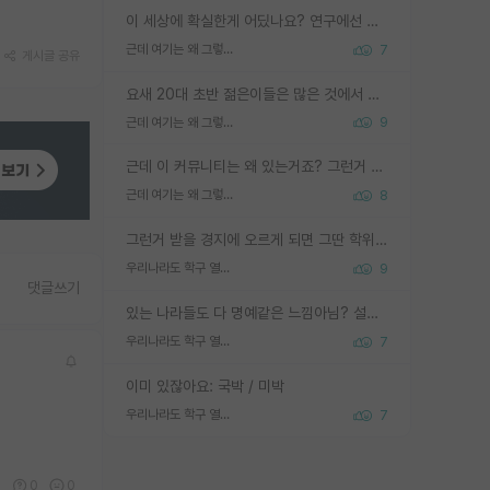
이 세상에 확실한게 어딨나요? 연구에선 특히 더 그런데 그럼 본인 연구가 결과가 나와서 탑저널 실린다는 확실함이 없으면 연구도 안하실건가요?
근데 여기는 왜 그렇게 SPK를 물어보는거임?
7
게시글 공유
요새 20대 초반 젊은이들은 많은 것에서 가성비를 따지더라고요. 내가 이 정도 인풋을 넣었을 때 그만큼 아웃풋이 나올 것인가? 사실 아웃풋이 인풋 대비 리니어하게 나오지 않는 영역을 시도하기 싫어한다는 느낌입니다.
근데 여기는 왜 그렇게 SPK를 물어보는거임?
9
근데 이 커뮤니티는 왜 있는거죠? 그런거 쉽게 물어볼수있어서 있는거 아닌가요? 그렇게 보기 싫으면 커뮤니티도 하지마시지 그러면
근데 여기는 왜 그렇게 SPK를 물어보는거임?
8
그런거 받을 경지에 오르게 되면 그딴 학위명이 필요없음
우리나라도 학구 열풍보면 Higher Doctorate 학위가 필요하다고 봅니다.
9
댓글쓰기
있는 나라들도 다 명예같은 느낌아님? 설마 박사끼리 등급나눠서 학위수여하자 같은 헛소리는 아니지? ㅋㅋ
우리나라도 학구 열풍보면 Higher Doctorate 학위가 필요하다고 봅니다.
7
이미 있잖아요: 국박 / 미박
우리나라도 학구 열풍보면 Higher Doctorate 학위가 필요하다고 봅니다.
7
0
0
0