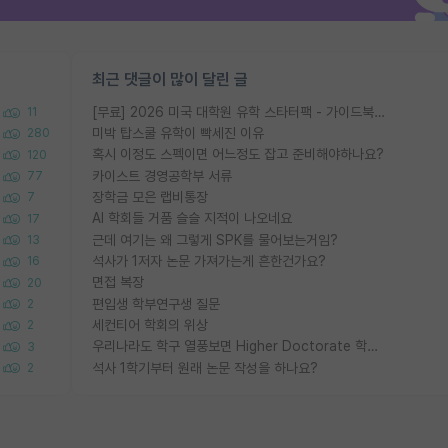
최근 댓글이 많이 달린 글
[무료] 2026 미국 대학원 유학 스타터팩 - 가이드북 & 합격자 컨택메일 템플릿
11
미박 탑스쿨 유학이 빡세진 이유
280
혹시 이정도 스펙이면 어느정도 잡고 준비해야하나요?
120
카이스트 경영공학부 서류
77
장학금 모은 랩비통장
7
AI 학회들 거품 슬슬 지적이 나오네요
17
근데 여기는 왜 그렇게 SPK를 물어보는거임?
13
석사가 1저자 논문 가져가는게 흔한건가요?
16
면접 복장
20
편입생 학부연구생 질문
2
세컨티어 학회의 위상
2
우리나라도 학구 열풍보면 Higher Doctorate 학위가 필요하다고 봅니다.
3
석사 1학기부터 원래 논문 작성을 하나요?
2