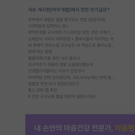
자유 게시판(아무개랩)에서 핫한 인기글은?
외부에서 괜찮은 랩을 알아보는 방법 (장문주의)
<대학원에 입학하는 법>
대학원생들 교수에게 가스라이팅 당한 것은 이해가 갑니다. 안타깝네요.
소재분야 석박사 대학원생 + 물박사들이 착각하는 거
왜 후배가 못하는걸 교수님은 내 책임으로 돌리는걸까요?
편애 하는 방법
랩홈피에 다들 본인 사진 올리냐
이사이트가 처음엔 정말 도움많이됐는데
신생랩가지말라는 이유가 있었구나
타대학원 컨텍 준비중인데, 지도교수님께는 언제 말씀드려야 할까요?
정출연 학연 박사 질문(DGIST)
통신 관련 랩 추천
K 전전 교수님들 랩실 어떤지 질문드려요!