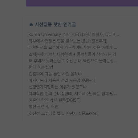
🔥 시선집중 핫한 인기글
Korea University 수학, 컴퓨터과학 이학사, UC Berkeley 산업공학 대학원 공학박사가 되는 것은 쉽지 않겠죠?
외부에서 괜찮은 랩을 알아보는 방법 (장문주의)
대학원생들 교수에게 가스라이팅 당한 것은 이해가 갑니다. 안타깝네요.
소재분야 석박사 대학원생 + 물박사들이 착각하는 거
왜 후배가 못하는걸 교수님은 내 책임으로 돌리는걸까요?
편애 하는 방법
랩홈피에 다들 본인 사진 올리냐
이사이트가 처음엔 정말 도움많이됐는데
신생랩가지말라는 이유가 있었구나
타대학원 컨텍 준비중인데, 지도교수님께는 언제 말씀드려야 할까요?
정출연 학연 박사 질문(DGIST)
통신 관련 랩 추천
K 전전 교수님들 랩실 어떤지 질문드려요!