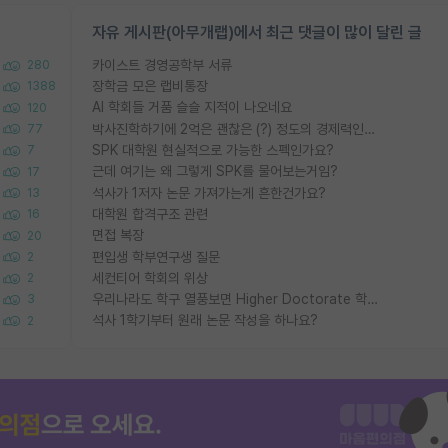
자유 게시판(아무개랩)에서 최근 댓글이 많이 달린 글
카이스트 경영공학부 서류
280
장학금 모은 랩비통장
1388
AI 학회들 거품 슬슬 지적이 나오네요
120
박사진학하기에 2억은 괜찮은 (?) 정도의 경제력인가요
77
SPK 대학원 현실적으로 가능한 스펙인가요?
7
근데 여기는 왜 그렇게 SPK를 물어보는거임?
17
석사가 1저자 논문 가져가는게 흔한건가요?
13
대학원 합격구조 관련
16
면접 복장
20
편입생 학부연구생 질문
2
세컨티어 학회의 위상
2
우리나라도 학구 열풍보면 Higher Doctorate 학위가 필요하다고 봅니다.
3
석사 1학기부터 원래 논문 작성을 하나요?
2