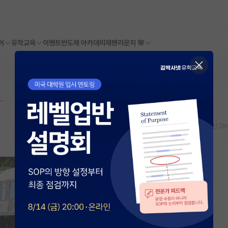
어
유학교육
이벤트
반도체 아카데미
재팬라운지 🌸
.
스크랩
신고하