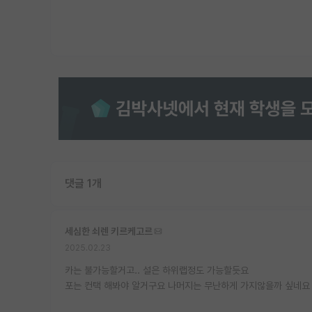
댓글 1개
세심한 쇠렌 키르케고르
2025.02.23
카는 불가능할거고.. 설은 하위랩정도 가능할듯요
포는 컨택 해봐야 알거구요 나머지는 무난하게 가지않을까 싶네요