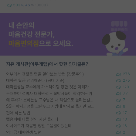
583
46
106007
자유 게시판(아무개랩)에서 핫한 인기글은?
외부에서 괜찮은 랩을 알아보는 방법 (장문주의)
276
대학원 월급 정리해준다 (공대 기준)
275
대학원생들 교수에게 가스라이팅 당한 것은 이해가 갑니다. 안타깝네요.
120
소재분야 석박사 대학원생 + 물박사들이 착각하는 거
77
왜 후배가 못하는걸 교수님은 내 책임으로 돌리는걸까요?
7
SSH 박사과정을 그만두고 지방대 박사로 옮기면 교수의 꿈은 끝일까요?
9
편애 하는 방법
17
랩홈피에 다들 본인 사진 올리냐
13
이사이트가 처음엔 정말 도움많이됐는데
16
역대급 대학원생 빌런
2