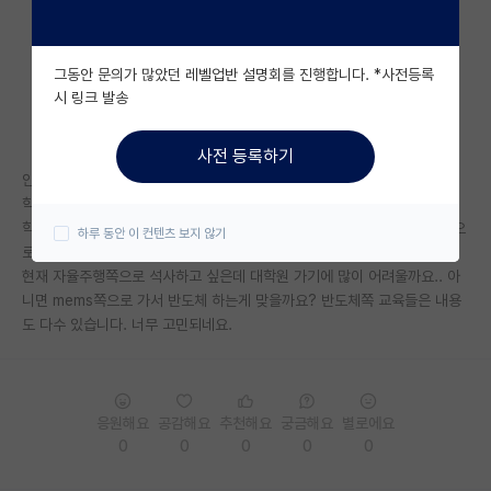
자유 게시판(아무개랩)
그동안 문의가 많았던 레벨업반 설명회를 진행합니다. *사전등록
미국 유학 게시판
시 링크 발송
미국 대학원 합격 후기 게시판
사전 등록하기
대학원생 모집 게시판
안녕하세요 서울 ㄱㄱ대 다니고있는 자동차과 학생입니다 현재 3학년이고
학점은 3.77/4.5정도 입니다.
대학원 합격 후기 게시판
학부연구생으로 mems공부하고 있고 자작자동차에서 전기차랑 자율주행으
하루 동안 이 컨텐츠 보지 않기
로 수상경력도 있고 프로젝트 담당해서 하고 있습니다.
연구실(PI) 홍보 게시판
현재 자율주행쪽으로 석사하고 싶은데 대학원 가기에 많이 어려울까요.. 아
니면 mems쪽으로 가서 반도체 하는게 맞을까요? 반도체쪽 교육들은 내용
석박사 채용 정보 게시판
도 다수 있습니다. 너무 고민되네요.
임용 정보 게시판
학부 인턴 게시판
응원해요
공감해요
추천해요
궁금해요
별로에요
취업 게시판
0
0
0
0
0
임용 후기 게시판