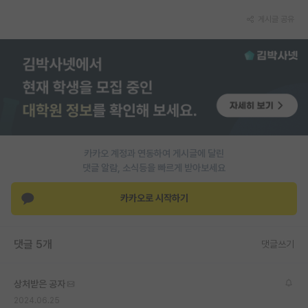
게시글 공유
PI 전용 게시판
인문사회 계열 게시판
특수/전문대학원 게시판
반도체/AI 게시판
장학금/장학생 게시판
카카오 계정과 연동하여 게시글에 달린
학술 정보 게시판
댓글 알람, 소식등을 빠르게 받아보세요
홍보 게시판
카카오로 시작하기
커리어
유학교육
댓글 5개
댓글쓰기
이벤트
상처받은 공자
반도체 아카데미
2024.06.25