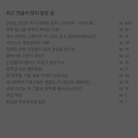
최근 댓글이 많이 달린 글
[무료] 2026 미국 대학원 유학 스타터팩 - 가이드북 & 합격자 컨택메일 템플릿
652
미박 탑스쿨 유학이 빡세진 이유
19
혹시 이정도 스펙이면 어느정도 잡고 준비해야하나요?
14
카이스트 경영공학부 서류
28
입학도 안한 신입생이 원래 관심을 받나요
14
물박사의 기준이 뭐임?
22
신생랩가지말라는 이유가 있었구나
16
장학금 모은 랩비통장
21
AI 학회들 거품 슬슬 지적이 나오네요
32
박사진학하기에 2억은 괜찮은 (?) 정도의 경제력인가요
16
근데 여기는 왜 그렇게 SPK를 물어보는거임?
16
면접 복장
5
편입생 학부연구생 질문
7