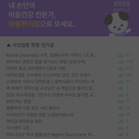
🔥 시선집중 핫한 인기글
Korea University 수학, 컴퓨터과학 이학사, UC Berkeley 산업공학 대학원 공학박사가 되는 것은 쉽지 않겠죠?
11
외부에서 괜찮은 랩을 알아보는 방법 (장문주의)
276
대학원 월급 정리해준다 (공대 기준)
275
대학원생들 교수에게 가스라이팅 당한 것은 이해가 갑니다. 안타깝네요.
120
소재분야 석박사 대학원생 + 물박사들이 착각하는 거
77
왜 후배가 못하는걸 교수님은 내 책임으로 돌리는걸까요?
7
SSH 박사과정을 그만두고 지방대 박사로 옮기면 교수의 꿈은 끝일까요?
9
편애 하는 방법
17
랩홈피에 다들 본인 사진 올리냐
13
이사이트가 처음엔 정말 도움많이됐는데
16
역대급 대학원생 빌런
2
석사생의 고민
2
우리나라도 학구 열풍보면 Higher Doctorate 학위가 필요하다고 봅니다.
3