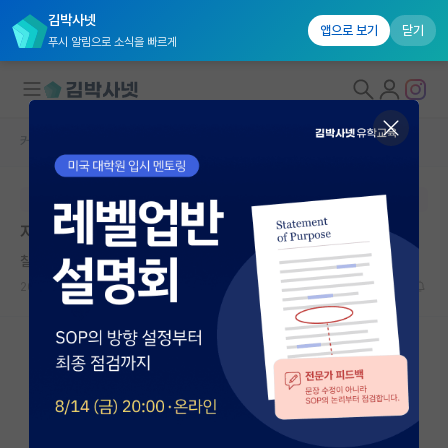
김박사넷
앱으로 보기
닫기
푸시 알림으로 소식을 빠르게
커뮤니티 홈
자유 게시판(아무개랩)
대학원생 모집
본문이 수정되지 않는 박제글입니다.
국내대학원 정보
자율주행 랩
연구실&오픈랩
칠칠맞은 버지니아 울프
커뮤니티
2024.06.25
5
1946
커뮤니티 홈
전체글보기
베스트 게시판
IF 명예의전당