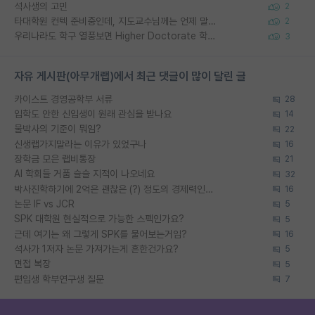
석사생의 고민
2
타대학원 컨텍 준비중인데, 지도교수님께는 언제 말씀드려야 할까요?
2
우리나라도 학구 열풍보면 Higher Doctorate 학위가 필요하다고 봅니다.
3
자유 게시판(아무개랩)에서 최근 댓글이 많이 달린 글
카이스트 경영공학부 서류
28
입학도 안한 신입생이 원래 관심을 받나요
14
물박사의 기준이 뭐임?
22
신생랩가지말라는 이유가 있었구나
16
장학금 모은 랩비통장
21
AI 학회들 거품 슬슬 지적이 나오네요
32
박사진학하기에 2억은 괜찮은 (?) 정도의 경제력인가요
16
논문 IF vs JCR
5
SPK 대학원 현실적으로 가능한 스펙인가요?
5
근데 여기는 왜 그렇게 SPK를 물어보는거임?
16
석사가 1저자 논문 가져가는게 흔한건가요?
5
면접 복장
5
편입생 학부연구생 질문
7