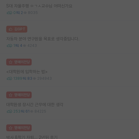
S대 자율주행 ㅇㄱㅅ교수님 어떠신가요
0
2
8035
김GPT
자동차 분야 연구원을 목표로 생각중입니다.
1
4
4243
명예의전당
<대학원에 입학하는 법>
1389
83
294943
명예의전당
대학원생 장시간 근무에 대한 생각
253
61
84225
명예의전당
박사 8학기 자퇴... 2년뒤 후기