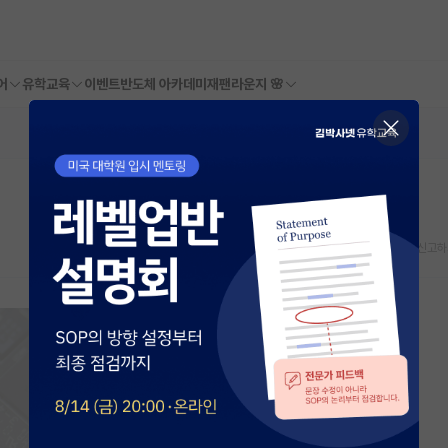
어
유학교육
이벤트
반도체 아카데미
재팬라운지 🌸
스크랩
신고하