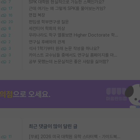
SPK 대학원 현실적으로 가능한 스펙인가요?
7
근데 여기는 왜 그렇게 SPK를 물어보는거임?
17
면접 복장
16
편입생 학부연구생 질문
20
세컨티어 학회의 위상
8
우리나라도 학구 열풍보면 Higher Doctorate 학위가 필요하다고 봅니다.
2
연구실 후배와의 관계
2
석사 1학기부터 원래 논문 작성을 하나요?
3
카이스트 교수님들 중에서도 연구실 홈페이지를 마련 안 하신 분들이 계시던데
3
공부 못했는데 논문실적은 좋은 사람을 싫어함?
2
최근 댓글이 많이 달린 글
[무료] 2026 미국 대학원 유학 스타터팩 - 가이드북 & 합격자 컨택메일 템플릿
11