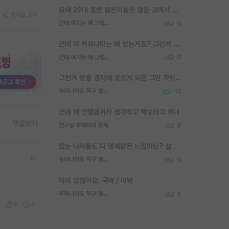
요새 20대 초반 젊은이들은 많은 것에서 가성비를 따지더라고요. 내가 이 정도 인풋을 넣었을 때 그만큼 아웃풋이 나올 것인가? 사실 아웃풋이 인풋 대비 리니어하게 나오지 않는 영역을 시도하기 싫어한다는 느낌입니다.
게시글 공유
근데 여기는 왜 그렇게 SPK를 물어보는거임?
9
근데 이 커뮤니티는 왜 있는거죠? 그런거 쉽게 물어볼수있어서 있는거 아닌가요? 그렇게 보기 싫으면 커뮤니티도 하지마시지 그러면
근데 여기는 왜 그렇게 SPK를 물어보는거임?
8
그런거 받을 경지에 오르게 되면 그딴 학위명이 필요없음
우리나라도 학구 열풍보면 Higher Doctorate 학위가 필요하다고 봅니다.
10
근데 왜 안했을거라 생각하고 해보라고 하냐
댓글쓰기
연구실 후배와의 관계
8
있는 나라들도 다 명예같은 느낌아님? 설마 박사끼리 등급나눠서 학위수여하자 같은 헛소리는 아니지? ㅋㅋ
우리나라도 학구 열풍보면 Higher Doctorate 학위가 필요하다고 봅니다.
9
이미 있잖아요: 국박 / 미박
우리나라도 학구 열풍보면 Higher Doctorate 학위가 필요하다고 봅니다.
8
7
0
0