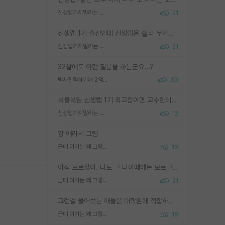
신생랩가지말라는 이유가 있었구나
21
신생랩 1기 출신인데 신생랩은 줠라 무거운 바벨 같은거임. 들면 대박인데 못들면 깔려 죽음. 아무도 알려주지 않는 환경에서 자생해야하지만, 일단 살아남았다면 그 어떤 사람보다 악착같고 생존력 높은 사람으로 거듭날 수 있음
신생랩가지말라는 이유가 있었구나
21
32살에도 이런 질문을 하는군요...?
박사진학하기에 2억은 괜찮은 (?) 정도의 경제력인가요
30
복불복임 신생랩 1기 최고참이면 교수한테 직접 지도받는 시간이 매우 많음 제대로 된 교수라면 말이지 그게 아니라면 그냥 넌 해방 불가능한 노예 1호에 감점쓰레기통이 되는거고
신생랩가지말라는 이유가 있었구나
12
걍 애라서 그럼
근데 여기는 왜 그렇게 SPK를 물어보는거임?
16
아직 모르잖아. 나도 그 나이때에는 모르고 평가 받고 안심하고 싶었어.
근데 여기는 왜 그렇게 SPK를 물어보는거임?
21
그런걸 물어보는 애들은 대학원에 적합하지 않다
근데 여기는 왜 그렇게 SPK를 물어보는거임?
18