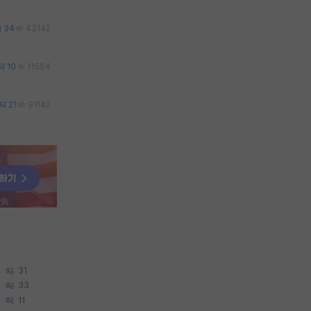
34
43142
10
11584
21
91142
31
33
11