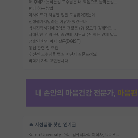
왜 후배가 못하는걸 교수님은 내 책임으로 돌리는걸까요?
편애 하는 방법
이사이트가 처음엔 정말 도움많이됐는데
신생랩가지말라는 이유가 있었구나
박사진학하기에 2억은 괜찮은 (?) 정도의 경제력인가요
타대학원 컨텍 준비중인데, 지도교수님께는 언제 말씀드려야 할까요?
정출연 학연 박사 질문(DGIST)
통신 관련 랩 추천
K 전전 교수님들 랩실 어떤지 질문드려요!
막학기 자퇴 고민됩니다
🔥 시선집중 핫한 인기글
Korea University 수학, 컴퓨터과학 이학사, UC Berkeley 산업공학 대학원 공학박사가 되는 것은 쉽지 않겠죠?