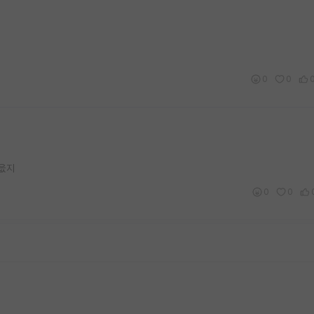
0
0
 읎지
0
0