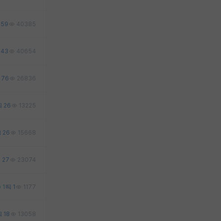
59
40385
43
40654
76
26836
26
13225
26
15668
27
23074
1
1
1177
18
13058