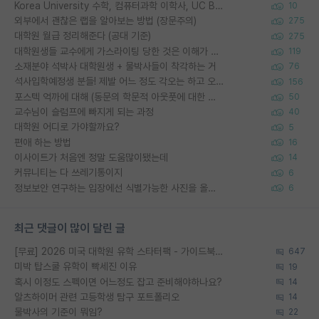
Korea University 수학, 컴퓨터과학 이학사, UC Berkeley 산업공학 대학원 공학박사가 되는 것은 쉽지 않겠죠?
10
외부에서 괜찮은 랩을 알아보는 방법 (장문주의)
275
대학원 월급 정리해준다 (공대 기준)
275
대학원생들 교수에게 가스라이팅 당한 것은 이해가 갑니다. 안타깝네요.
119
소재분야 석박사 대학원생 + 물박사들이 착각하는 거
76
석사입학예정생 분들! 제발 어느 정도 각오는 하고 오세요.
156
포스텍 억까에 대해 (동문의 학문적 아웃풋에 대한 반박)
50
교수님이 슬럼프에 빠지게 되는 과정
40
대학원 어디로 가야할까요?
5
편애 하는 방법
16
이사이트가 처음엔 정말 도움많이됐는데
14
커뮤니티는 다 쓰레기통이지
6
정보보안 연구하는 입장에선 식별가능한 사진을 올리는건 비추이긴함
6
최근 댓글이 많이 달린 글
[무료] 2026 미국 대학원 유학 스타터팩 - 가이드북 & 합격자 컨택메일 템플릿
647
미박 탑스쿨 유학이 빡세진 이유
19
혹시 이정도 스펙이면 어느정도 잡고 준비해야하나요?
14
알츠하이머 관련 고등학생 탐구 포트폴리오
14
물박사의 기준이 뭐임?
22