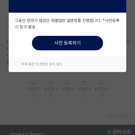
자유 게시판(아무개랩)
그동안 문의가 많았던 레벨업반 설명회를 진행합니다. *사전등록
미국 유학 게시판
시 링크 발송
미국 대학원 합격 후기 게시판
부산대 경북대 메이저 학과 나와서 모교에서 교수하는 사람들은 자기 나름대
사전 등록하기
대학원생 모집 게시판
로 출세한 것 같기는 한데 수준이 정말 지거국 정도임.
인서울 어차피 안 되니 방구석 여포 노릇하고 있음.
대학원 합격 후기 게시판
글구 서울대 학부 출신 교수들한테 열등감 쩔어 있음.
하루 동안 이 컨텐츠 보지 않기
연구실(PI) 홍보 게시판
석박사 채용 정보 게시판
응원해요
공감해요
추천해요
궁금해요
별로에요
2
4
1
2
45
임용 정보 게시판
학부 인턴 게시판
게시글 공유
취업 게시판
임용 후기 게시판