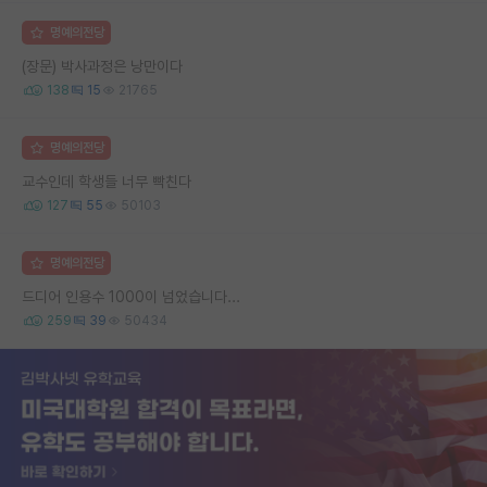
명예의전당
(장문) 박사과정은 낭만이다
138
15
21765
명예의전당
교수인데 학생들 너무 빡친다
127
55
50103
명예의전당
드디어 인용수 1000이 넘었습니다...
259
39
50434