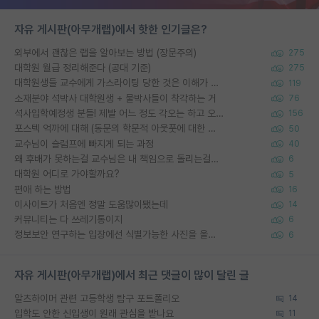
자유 게시판(아무개랩)에서 핫한 인기글은?
외부에서 괜찮은 랩을 알아보는 방법 (장문주의)
275
대학원 월급 정리해준다 (공대 기준)
275
대학원생들 교수에게 가스라이팅 당한 것은 이해가 갑니다. 안타깝네요.
119
소재분야 석박사 대학원생 + 물박사들이 착각하는 거
76
석사입학예정생 분들! 제발 어느 정도 각오는 하고 오세요.
156
포스텍 억까에 대해 (동문의 학문적 아웃풋에 대한 반박)
50
교수님이 슬럼프에 빠지게 되는 과정
40
왜 후배가 못하는걸 교수님은 내 책임으로 돌리는걸까요?
6
대학원 어디로 가야할까요?
5
편애 하는 방법
16
이사이트가 처음엔 정말 도움많이됐는데
14
커뮤니티는 다 쓰레기통이지
6
정보보안 연구하는 입장에선 식별가능한 사진을 올리는건 비추이긴함
6
자유 게시판(아무개랩)에서 최근 댓글이 많이 달린 글
알츠하이머 관련 고등학생 탐구 포트폴리오
14
입학도 안한 신입생이 원래 관심을 받나요
11