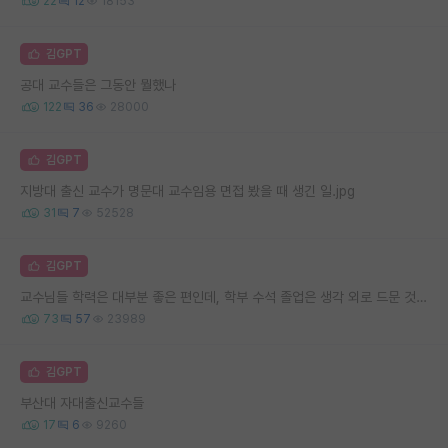
22
12
18153
김GPT
공대 교수들은 그동안 뭘했나
122
36
28000
김GPT
지방대 출신 교수가 명문대 교수임용 면접 봤을 때 생긴 일.jpg
31
7
52528
김GPT
교수님들 학력은 대부분 좋은 편인데, 학부 수석 졸업은 생각 외로 드문 것 같음
73
57
23989
김GPT
부산대 자대출신교수들
17
6
9260