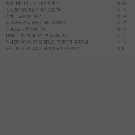
랩홈피에 다들 본인 사진 올리냐
23
신생랩가지말라는 이유가 있었구나
16
장학금 모은 랩비통장
19
AI 학회들 거품 슬슬 지적이 나오네요
27
카이스트 서류 전형 배수
10
DGIST 가는 방법 추천 부탁드립니다.
7
박사진학하기에 2억은 괜찮은 (?) 정도의 경제력인가요
15
근데 여기는 왜 그렇게 SPK를 물어보는거임?
8