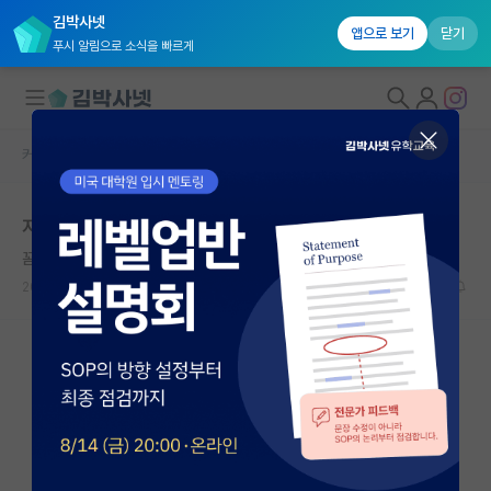
김박사넷
앱으로 보기
닫기
푸시 알림으로 소식을 빠르게
커뮤니티 홈
자유 게시판(아무개랩)
대학원생 모집
지거국 메이저 학과 교수 (부산경북)
국내대학원 정보
꼼꼼한 쇼펜하우어
연구실&오픈랩
2023.06.12
26
13219
커뮤니티
커뮤니티 홈
전체글보기
베스트 게시판
IF 명예의전당