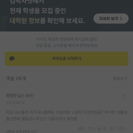
PI 전용 게시판
인문사회 계열 게시판
특수/전문대학원 게시판
카카오 계정과 연동하여 게시글에 달린
반도체/AI 게시판
댓글 알람, 소식등을 빠르게 받아보세요
장학금/장학생 게시판
카카오로 시작하기
학술 정보 게시판
댓글 26개
댓글쓰기
홍보 게시판
커리어
방탕한 닐스 보어
*
2023.06.12
유학교육
지금 교수들이 지거국나올때는 지금이랑 느낌이 다르지않음? 하지만 서울대
이벤트
출신한테 열등감느끼는건 그럴수있다 생각함.
반도체 아카데미
0
0
10
1
3
대댓글 3개
대댓글 쓰기