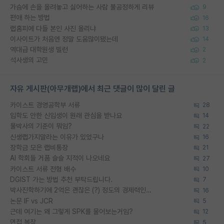
가슴에 손을 올려놓고 싫어하는 사람 불공정하게 리뷰
9
편애 하는 방법
16
랩홈피에 다들 본인 사진 올리냐
13
이사이트가 처음엔 정말 도움많이됐는데
14
역대급 대학원생 빌런
2
석사생의 고민
2
자유 게시판(아무개랩)에서 최근 댓글이 많이 달린 글
카이스트 경영공학부 서류
28
입학도 안한 신입생이 원래 관심을 받나요
14
물박사의 기준이 뭐임?
22
신생랩가지말라는 이유가 있었구나
16
장학금 모은 랩비통장
21
AI 학회들 거품 슬슬 지적이 나오네요
27
카이스트 서류 전형 배수
10
DGIST 가는 방법 추천 부탁드립니다.
7
박사진학하기에 2억은 괜찮은 (?) 정도의 경제력인가요
16
논문 IF vs JCR
5
근데 여기는 왜 그렇게 SPK를 물어보는거임?
12
면접 복장
5