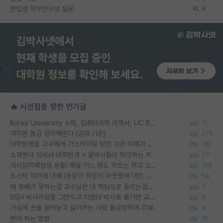
편입생 학부연구생 질문
6
🔥 시선집중 핫한 인기글
Korea University 수학, 컴퓨터과학 이학사, UC Berkeley 산업공학 대학원 공학박사가 되는 것은 쉽지 않겠죠?
11
대학원 월급 정리해준다 (공대 기준)
275
대학원생들 교수에게 가스라이팅 당한 것은 이해가 갑니다. 안타깝네요.
119
소재분야 석박사 대학원생 + 물박사들이 착각하는 거
77
석사입학예정생 분들! 제발 어느 정도 각오는 하고 오세요.
156
포스텍 억까에 대해 (동문의 학문적 아웃풋에 대한 반박)
50
왜 후배가 못하는걸 교수님은 내 책임으로 돌리는걸까요?
7
SSH 박사과정을 그만두고 지방대 박사로 옮기면 교수의 꿈은 끝일까요?
9
가슴에 손을 올려놓고 싫어하는 사람 불공정하게 리뷰
9
편애 하는 방법
16