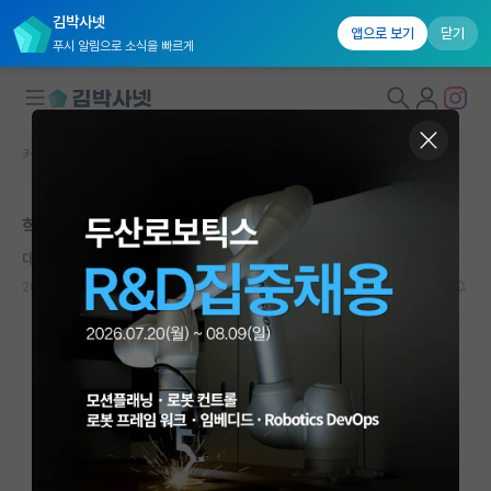
김박사넷
앱으로 보기
닫기
푸시 알림으로 소식을 빠르게
커뮤니티 홈
자유 게시판(아무개랩)
대학원생 모집
학위논문 인쇄 단체할인 받으실분 구합니다
국내대학원 정보
대담한 알렉산더 플레밍
연구실&오픈랩
2023.06.17
0
884
커뮤니티
커뮤니티 홈
전체글보기
베스트 게시판
IF 명예의전당