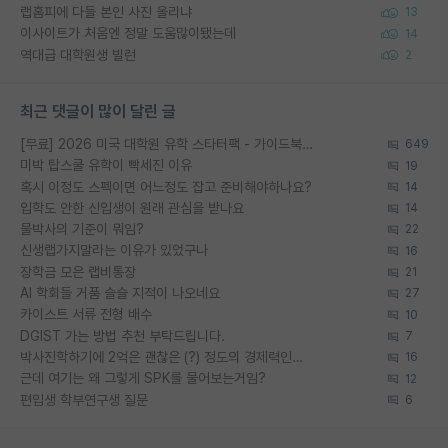
랩홈피에 다들 본인 사진 올리냐
13
이사이트가 처음엔 정말 도움많이됐는데
14
역대급 대학원생 빌런
2
최근 댓글이 많이 달린 글
[무료] 2026 미국 대학원 유학 스타터팩 - 가이드북 & 합격자 컨택메일 템플릿
649
미박 탑스쿨 유학이 빡세진 이유
19
혹시 이정도 스펙이면 어느정도 잡고 준비해야하나요?
14
입학도 안한 신입생이 원래 관심을 받나요
14
물박사의 기준이 뭐임?
22
신생랩가지말라는 이유가 있었구나
16
장학금 모은 랩비통장
21
AI 학회들 거품 슬슬 지적이 나오네요
27
카이스트 서류 전형 배수
10
DGIST 가는 방법 추천 부탁드립니다.
7
박사진학하기에 2억은 괜찮은 (?) 정도의 경제력인가요
16
근데 여기는 왜 그렇게 SPK를 물어보는거임?
12
편입생 학부연구생 질문
6