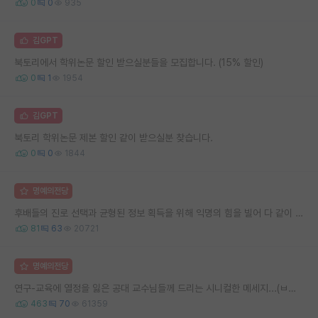
0
0
935
김GPT
북토리에서 학위논문 할인 받으실분들을 모집합니다. (15% 할인)
0
1
1954
김GPT
북토리 학위논문 제본 할인 같이 받으실분 찾습니다.
0
0
1844
명예의전당
후배들의 진로 선택과 균형된 정보 획득을 위해 익명의 힘을 빌어 다 같이 연봉 공개 타임 한번 갖는 것 어때요?
81
63
20721
명예의전당
연구-교육에 열정을 잃은 공대 교수님들께 드리는 시니컬한 메세지...(ㅂㄷㅂㄷ)
463
70
61359