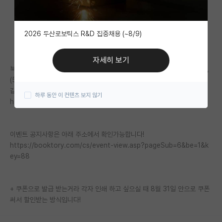
자유 게시판(아무개랩)
2026 두산로보틱스 R&D 집중채용 (~8/9)
미국 유학 게시판
미국 대학원 합격 후기 게시판
자세히 보기
북토리에서 학위논문 인쇄 10명 구하면 10% 할인하는 이벤트가 있어서요,
대학원생 모집 게시판
(5명이면 5% 할인, 15명이면 15% 할인)
같이하실 분 계시면 아래 오픈카톡 들어와주세요!
하루 동안 이 컨텐츠 보지 않기
대학원 합격 후기 게시판
https://open.kakao.com/o/gBGUSkqf
연구실(PI) 홍보 게시판
이벤트 공지사항은 아래 주소에서 확인가능합니다!
석박사 채용 정보 게시판
https://booktory.com/cs/event-view.asp?pageSub=6&be=1&k
ey=88
임용 정보 게시판
학부 인턴 게시판
+ 쿠폰으로 발급 받는거라 각자 인쇄 하고 싶으실 때 8월 31일 안으로 쿠폰
취업 게시판
써서 할인받는 방식입니다!
임용 후기 게시판