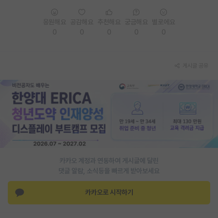
PI 전용 게시판
응원해요
공감해요
추천해요
궁금해요
별로에요
0
0
0
0
0
인문사회 계열 게시판
특수/전문대학원 게시판
게시글 공유
반도체/AI 게시판
장학금/장학생 게시판
학술 정보 게시판
홍보 게시판
커리어
카카오 계정과 연동하여 게시글에 달린
유학교육
댓글 알람, 소식등을 빠르게 받아보세요
이벤트
카카오로 시작하기
반도체 아카데미