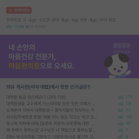
명예의전당
최하위권 고 -&gt; 수도권 공대 -&gt; skp 석박 -&gt; 미국 취업
173
30
53482
자유 게시판(아무개랩)에서 핫한 인기글은?
대학원 월급 정리해준다 (공대 기준)
275
대학원생들 교수에게 가스라이팅 당한 것은 이해가 갑니다. 안타깝네요.
119
소재분야 석박사 대학원생 + 물박사들이 착각하는 거
77
석사입학예정생 분들! 제발 어느 정도 각오는 하고 오세요.
156
포스텍 억까에 대해 (동문의 학문적 아웃풋에 대한 반박)
50
왜 후배가 못하는걸 교수님은 내 책임으로 돌리는걸까요?
7
SSH 박사과정을 그만두고 지방대 박사로 옮기면 교수의 꿈은 끝일까요?
9