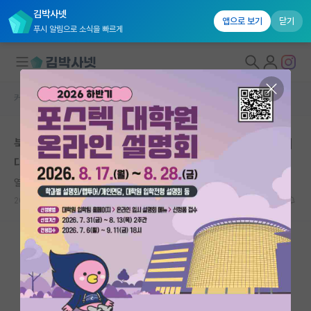
김박사넷
앱으로 보기
닫기
푸시 알림으로 소식을 빠르게
커뮤니티 홈
자유 게시판(아무개랩)
대학원생 모집
북토리 학위논문 제작 할인받으실 파티원 모집합니다. (최
국내대학원 정보
대 15%)
연구실&오픈랩
열정적인 아담 스미스
커뮤니티
2021.11.30
2
3025
커뮤니티 홈
전체글보기
베스트 게시판
IF 명예의전당