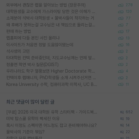
외부에서 괜찮은 랩을 알아보는 방법 (장문주의)
278
대학원생들 교수에게 가스라이팅 당한 것은 이해가 갑니다. 안타깝네요.
120
소재분야 석박사 대학원생 + 물박사들이 착각하는 거
77
왜 후배가 못하는걸 교수님은 내 책임으로 돌리는걸까요?
7
편애 하는 방법
17
랩홈피에 다들 본인 사진 올리냐
13
이사이트가 처음엔 정말 도움많이됐는데
16
석사생의 고민
2
타대학원 컨텍 준비중인데, 지도교수님께는 언제 말씀드려야 할까요?
2
정출연 학연 박사 질문(DGIST)
2
우리나라도 학구 열풍보면 Higher Doctorate 학위가 필요하다고 봅니다.
4
컨택이후 랩매니저, PhD학생들 소개 시켜주신거면 거의 컨펌에 가깝나요?
2
Korea University 수학, 컴퓨터과학 이학사, UC Berkeley 산업공학 대학원 공학박사가 되는 것은 쉽지 않겠죠?
11
최근 댓글이 많이 달린 글
[무료] 2026 미국 대학원 유학 스타터팩 - 가이드북 & 합격자 컨택메일 템플릿
652
미박 탑스쿨 유학이 빡세진 이유
19
혹시 이정도 스펙이면 어느정도 잡고 준비해야하나요?
14
물박사의 기준이 뭐임?
22
장학금 모은 랩비통장
21