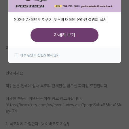
자유 게시판(아무개랩)
2026-27학년도 하반기 포스텍 대학원 온라인 설명회 실시
미국 유학 게시판
미국 대학원 합격 후기 게시판
자세히 보기
대학원생 모집 게시판
마감되었습니다! 열렬한(?) 성원에 감사드립니다.
하루 동안 이 컨텐츠 보지 않기
대학원 합격 후기 게시판
연구실(PI) 홍보 게시판
안녕하세요
석박사 채용 정보 게시판
학위논문 인쇄에 앞서 북토리 단체할인 받으실 파티원 모집합니다.
임용 정보 게시판
자세한 북토리 이벤트는 아래 링크 참고바랍니다!!
학부 인턴 게시판
https://booktory.com/cs/event-view.asp?pageSub=6&be=1&k
ey=74
취업 게시판
1. 북토리에 가입한다. (네이버로도 가능!)
임용 후기 게시판