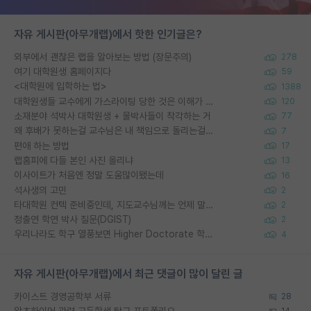
자유 게시판(아무개랩)에서 핫한 인기글은?
외부에서 괜찮은 랩을 알아보는 방법 (장문주의)
278
여기 대학원생 홈페이지다
59
<대학원에 입학하는 법>
1388
대학원생들 교수에게 가스라이팅 당한 것은 이해가 갑니다. 안타깝네요.
120
소재분야 석박사 대학원생 + 물박사들이 착각하는 거
77
왜 후배가 못하는걸 교수님은 내 책임으로 돌리는걸까요?
7
편애 하는 방법
17
랩홈피에 다들 본인 사진 올리냐
13
이사이트가 처음엔 정말 도움많이됐는데
16
석사생의 고민
2
타대학원 컨텍 준비중인데, 지도교수님께는 언제 말씀드려야 할까요?
2
정출연 학연 박사 질문(DGIST)
2
우리나라도 학구 열풍보면 Higher Doctorate 학위가 필요하다고 봅니다.
4
자유 게시판(아무개랩)에서 최근 댓글이 많이 달린 글
카이스트 경영공학부 서류
28