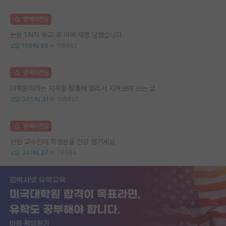
명예의전당
논문 1저자 투고 후 아예 제명 당했습니다.
156
95
116042
명예의전당
대학원이라는 지옥을 탈출해 멀리서 지켜보며 쓰는 글
345
31
106427
명예의전당
신임 교수인데 학생분들 건강 챙기세요
341
37
76564