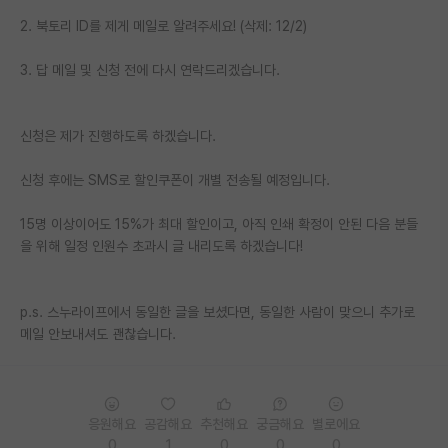
2. 북토리 ID를 제게 메일로 알려주세요! (삭제: 12/2)
PI 전용 게시판
3. 답 메일 및 신청 전에 다시 연락드리겠습니다.
인문사회 계열 게시판
특수/전문대학원 게시판
신청은 제가 진행하도록 하겠습니다.
반도체/AI 게시판
신청 후에는 SMS로 할인쿠폰이 개별 전송될 예정입니다.
장학금/장학생 게시판
15명 이상이어도 15%가 최대 할인이고, 아직 인쇄 확정이 안된 다음 분들
학술 정보 게시판
을 위해 일정 인원수 초과시 글 내리도록 하겠습니다!
홍보 게시판
커리어
p.s. 스누라이프에서 동일한 글을 보셨다면, 동일한 사람이 맞으니 추가로
메일 안보내셔도 괜찮습니다.
유학교육
이벤트
응원해요
공감해요
추천해요
궁금해요
별로에요
반도체 아카데미
0
1
0
0
0