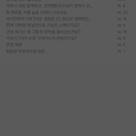
석박사 과정 합격하고, 컨택했던교수님이 연락이 안됩니다...
8
AI 학회들 거품 슬슬 지적이 나오네요
32
박사진학하기에 2억은 괜찮은 (?) 정도의 경제력인가요
16
SPK 대학원 현실적으로 가능한 스펙인가요?
6
근데 여기는 왜 그렇게 SPK를 물어보는거임?
16
석사가 1저자 논문 가져가는게 흔한건가요?
5
면접 복장
5
편입생 학부연구생 질문
7