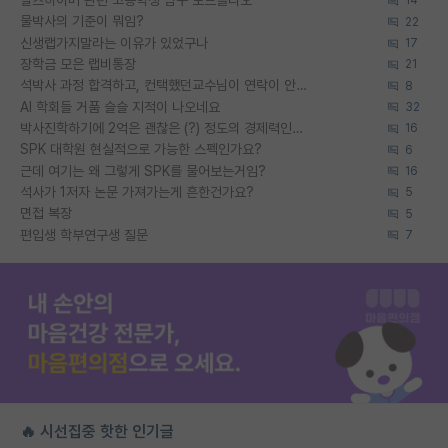
알츠하이머 관련 고등학생 탐구 포트폴리오
14
물박사의 기준이 뭐임?
22
신생랩가지말라는 이유가 있었구나
17
장학금 모은 랩비통장
21
석박사 과정 합격하고, 컨택했던교수님이 연락이 안됩니다...
8
AI 학회들 거품 슬슬 지적이 나오네요
32
박사진학하기에 2억은 괜찮은 (?) 정도의 경제력인가요
16
SPK 대학원 현실적으로 가능한 스펙인가요?
6
근데 여기는 왜 그렇게 SPK를 물어보는거임?
16
석사가 1저자 논문 가져가는게 흔한건가요?
5
면접 복장
5
편입생 학부연구생 질문
7
🔥 시선집중 핫한 인기글