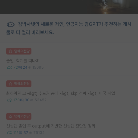
김박사넷의 새로운 거인, 인공지능 김GPT가 추천하는 게시
물로 더 멀리 바라보세요.
명예의전당
졸업, 학계를 떠나며
72
24
15095
명예의전당
최하위권 고 -&gt; 수도권 공대 -&gt; skp 석박 -&gt; 미국 취업
173
30
53452
명예의전당
신생랩 졸업 후 output에 기반한 신생랩 장단점 정리
112
37
79134