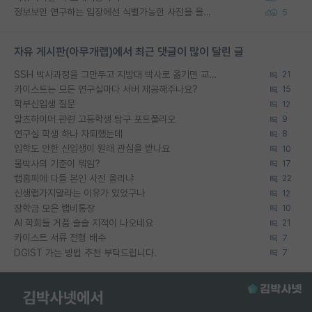
정보보안 연구하는 입장에선 식별가능한 사진을 올리는건 비추이긴함
5
자유 게시판(아무개랩)에서 최근 댓글이 많이 달린 글
SSH 박사과정을 그만두고 지방대 박사로 옮기면 교수의 꿈은 끝일까요?
21
카이스트는 모든 연구실마다 서버 제공해주나요?
15
학부신입생 질문
12
알츠하이머 관련 고등학생 탐구 포트폴리오
9
연구실 학생 하나 자퇴했는데
8
입학도 안한 신입생이 원래 관심을 받나요
10
물박사의 기준이 뭐임?
17
랩홈피에 다들 본인 사진 올리냐
22
신생랩가지말라는 이유가 있었구나
12
장학금 모은 랩비통장
10
AI 학회들 거품 슬슬 지적이 나오네요
21
카이스트 서류 전형 배수
7
DGIST 가는 방법 추천 부탁드립니다.
7