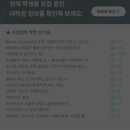
🔥 시선집중 핫한 인기글
Korea University 수학, 컴퓨터과학 이학사, UC Berkeley 산업공학 대학원 공학박사가 되는 것은 쉽지 않겠죠?
10
외부에서 괜찮은 랩을 알아보는 방법 (장문주의)
274
<대학원에 입학하는 법>
1388
소재분야 석박사 대학원생 + 물박사들이 착각하는 거
72
포스텍 억까에 대해 (동문의 학문적 아웃풋에 대한 반박)
50
교수님이 무서워요
16
물박사 되는 건 교수탓도 있는거 아니냐
29
교수님이 슬럼프에 빠지게 되는 과정
40
대학원 어디로 가야할까요?
5
편애 하는 방법
12
이사이트가 처음엔 정말 도움많이됐는데
13
커뮤니티는 다 쓰레기통이지
5
정보보안 연구하는 입장에선 식별가능한 사진을 올리는건 비추이긴함
5