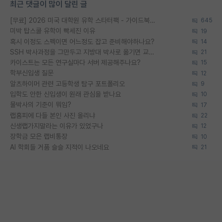
최근 댓글이 많이 달린 글
[무료] 2026 미국 대학원 유학 스타터팩 - 가이드북 & 합격자 컨택메일 템플릿
645
미박 탑스쿨 유학이 빡세진 이유
19
혹시 이정도 스펙이면 어느정도 잡고 준비해야하나요?
14
SSH 박사과정을 그만두고 지방대 박사로 옮기면 교수의 꿈은 끝일까요?
21
카이스트는 모든 연구실마다 서버 제공해주나요?
15
학부신입생 질문
12
알츠하이머 관련 고등학생 탐구 포트폴리오
9
입학도 안한 신입생이 원래 관심을 받나요
10
물박사의 기준이 뭐임?
17
랩홈피에 다들 본인 사진 올리냐
22
신생랩가지말라는 이유가 있었구나
12
장학금 모은 랩비통장
10
AI 학회들 거품 슬슬 지적이 나오네요
21