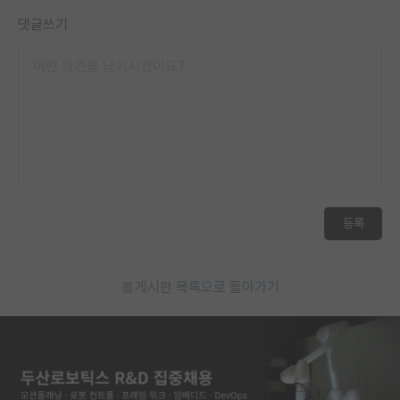
재팬라운지 🌸
댓글쓰기
등록
게시판 목록으로 돌아가기