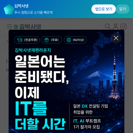
김박사넷
앱으로 보기
닫기
푸시 알림으로 소식을 빠르게
커뮤니티 홈
자유 게시판(아무개랩)
대학원생 모집
대학원 학위논문 북토리 할인코드
국내대학원 정보
Modest Mussorgsky
연구실&오픈랩
2020.07.09
0
6521
커뮤니티
커뮤니티 홈
전체글보기
베스트 게시판
IF 명예의전당