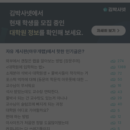
자유 게시판(아무개랩)에서 핫한 인기글은?
외부에서 괜찮은 랩을 알아보는 방법 (장문주의)
274
<대학원에 입학하는 법>
1388
소재분야 석박사 대학원생 + 물박사들이 착각하는 거
72
포스텍 억까에 대해 (동문의 학문적 아웃풋에 대한 반박)
50
교수님이 무서워요
16
석사 받았는데도 교수랑 연락한다.
43
물박사 되는 건 교수탓도 있는거 아니냐
29
교수님이 슬럼프에 빠지게 되는 과정
40
대학원 어디로 가야할까요?
5
편애 하는 방법
12
이사이트가 처음엔 정말 도움많이됐는데
13
커뮤니티는 다 쓰레기통이지
5