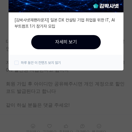
자유 게시판(아무개랩)
[김박사넷재팬라운지] 일본 DX 컨설팅 기업 취업을 위한 IT, AI
미국 유학 게시판
부트캠프 1기 참가자 모집
미국 대학원 합격 후기 게시판
대학원 학위논문 이번에 북토리에 맡기시는 분들 중에 할
자세히 보기
대학원생 모집 게시판
인코드 같이 받으실 분 구합니다
대학원 합격 후기 게시판
저희는 지금 4명이고, 5명 이상이면 5%, 10명 이상이면 1
하루 동안 이 컨텐츠 보지 않기
0% 할인권 지급한다고 합니다
연구실(PI) 홍보 게시판
석박사 채용 정보 게시판
회원 가입 후 아이디만 공유해주시면 개인 계정으로 할인
코드 발급된다고 합니다
임용 정보 게시판
같이 하실 분들은 댓글 주세요!
학부 인턴 게시판
취업 게시판
임용 후기 게시판
응원해요
공감해요
추천해요
궁금해요
별로에요