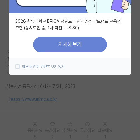
자유 게시판(아무개랩)
2026 한양대학교 ERICA 청년도약 인재양성 부트캠프 교육생
미국 유학 게시판
모집 (상시모집 중, 1차 마감 : ~8.30)
미국 대학원 합격 후기 게시판
자세히 보기
대학원생 모집 게시판
(개최일) 2023.08.24~26
(장 소) 충청남도 부여군 규암면 백제문로 400 롯데리조트 부여
대학원 합격 후기 게시판
(주최/ 주관) 대사질환조직 항상성 연구센터 (MHRC)
하루 동안 이 컨텐츠 보지 않기
(URL) www.mhrc.ac.kr
연구실(PI) 홍보 게시판
심포지엄 등록기간: 6/12~ 7/21 , 2023
석박사 채용 정보 게시판
https://www.mhrc.ac.kr
임용 정보 게시판
학부 인턴 게시판
취업 게시판
응원해요
공감해요
추천해요
궁금해요
별로에요
5
2
1
1
1
임용 후기 게시판