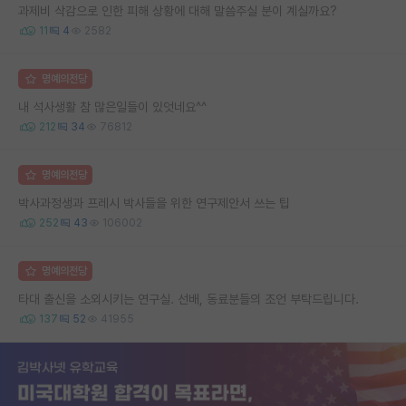
과제비 삭감으로 인한 피해 상황에 대해 말씀주실 분이 계실까요?
11
4
2582
명예의전당
내 석사생활 참 많은일들이 있엇네요^^
212
34
76812
명예의전당
박사과정생과 프레시 박사들을 위한 연구제안서 쓰는 팁
252
43
106002
명예의전당
타대 출신을 소외시키는 연구실. 선배, 동료분들의 조언 부탁드립니다.
137
52
41955