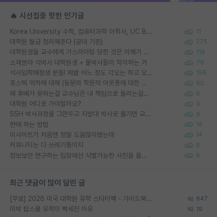
🔥 시선집중 핫한 인기글
Korea University 수학, 컴퓨터과학 이학사, UC Berkeley 산업공학 대학원 공학박사가 되는 것은 쉽지 않겠죠?
11
대학원 월급 정리해준다 (공대 기준)
275
대학원생들 교수에게 가스라이팅 당한 것은 이해가 갑니다. 안타깝네요.
119
소재분야 석박사 대학원생 + 물박사들이 착각하는 거
76
석사입학예정생 분들! 제발 어느 정도 각오는 하고 오세요.
156
포스텍 억까에 대해 (동문의 학문적 아웃풋에 대한 반박)
50
왜 후배가 못하는걸 교수님은 내 책임으로 돌리는걸까요?
6
대학원 어디로 가야할까요?
5
SSH 박사과정을 그만두고 지방대 박사로 옮기면 교수의 꿈은 끝일까요?
9
편애 하는 방법
16
이사이트가 처음엔 정말 도움많이됐는데
14
커뮤니티는 다 쓰레기통이지
6
정보보안 연구하는 입장에선 식별가능한 사진을 올리는건 비추이긴함
6
최근 댓글이 많이 달린 글
[무료] 2026 미국 대학원 유학 스타터팩 - 가이드북 & 합격자 컨택메일 템플릿
647
미박 탑스쿨 유학이 빡세진 이유
19