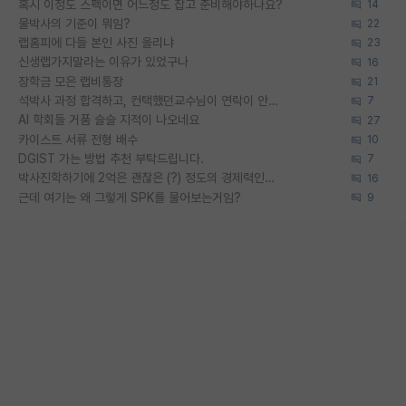
혹시 이정도 스펙이면 어느정도 잡고 준비해야하나요?
14
물박사의 기준이 뭐임?
22
랩홈피에 다들 본인 사진 올리냐
23
신생랩가지말라는 이유가 있었구나
16
장학금 모은 랩비통장
21
석박사 과정 합격하고, 컨택했던교수님이 연락이 안됩니다...
7
AI 학회들 거품 슬슬 지적이 나오네요
27
카이스트 서류 전형 배수
10
DGIST 가는 방법 추천 부탁드립니다.
7
박사진학하기에 2억은 괜찮은 (?) 정도의 경제력인가요
16
근데 여기는 왜 그렇게 SPK를 물어보는거임?
9