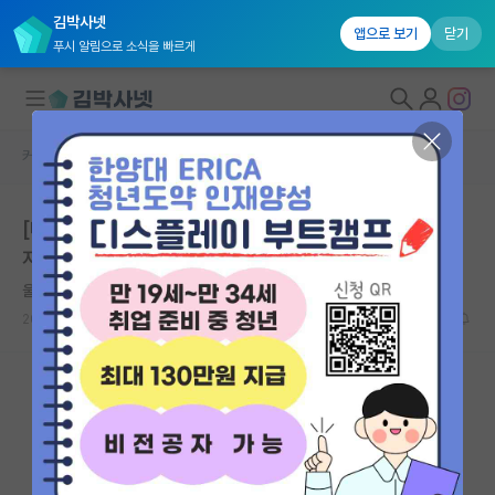
김박사넷
앱으로 보기
닫기
푸시 알림으로 소식을 빠르게
커뮤니티 홈
자유 게시판(아무개랩)
대학원생 모집
[대사질환조직 항상성 연구센터] 2023 제 5회 국제심포
국내대학원 정보
지엄 개최 (~ 사전접수중)
연구실&오픈랩
울적한 박경리
커뮤니티
2023.06.12
0
1102
커뮤니티 홈
전체글보기
베스트 게시판
IF 명예의전당