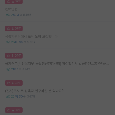
김GPT
컨택답변
2
3
8465
김GPT
국립암센터에서 포닥 노비 모집합니다.
26
95
9764
김GPT
국가연구(보건복지부-국립정신건강센터) 참여확인서 발급관련...공유인쇄즐겨찾기
2
1
4242
김GPT
(진지)혹시 무 성욕자 연구하실 분 있나요?
22
30
3478
김GPT