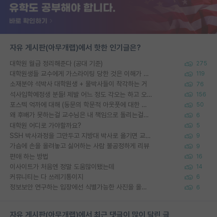
자유 게시판(아무개랩)에서 핫한 인기글은?
대학원 월급 정리해준다 (공대 기준)
275
대학원생들 교수에게 가스라이팅 당한 것은 이해가 갑니다. 안타깝네요.
119
소재분야 석박사 대학원생 + 물박사들이 착각하는 거
76
석사입학예정생 분들! 제발 어느 정도 각오는 하고 오세요.
156
포스텍 억까에 대해 (동문의 학문적 아웃풋에 대한 반박)
50
왜 후배가 못하는걸 교수님은 내 책임으로 돌리는걸까요?
6
대학원 어디로 가야할까요?
5
SSH 박사과정을 그만두고 지방대 박사로 옮기면 교수의 꿈은 끝일까요?
9
가슴에 손을 올려놓고 싫어하는 사람 불공정하게 리뷰
9
편애 하는 방법
16
이사이트가 처음엔 정말 도움많이됐는데
14
커뮤니티는 다 쓰레기통이지
6
정보보안 연구하는 입장에선 식별가능한 사진을 올리는건 비추이긴함
6
자유 게시판(아무개랩)에서 최근 댓글이 많이 달린 글