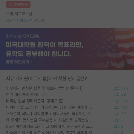
명예의전당
우리 지도교수님..
175
33
60680
자유 게시판(아무개랩)에서 핫한 인기글은?
외부에서 괜찮은 랩을 알아보는 방법 (장문주의)
276
여기 대학원생 홈페이지다
59
대학원 월급 정리해준다 (공대 기준)
275
대학원생들 교수에게 가스라이팅 당한 것은 이해가 갑니다. 안타깝네요.
120
소재분야 석박사 대학원생 + 물박사들이 착각하는 거
77
왜 후배가 못하는걸 교수님은 내 책임으로 돌리는걸까요?
7
SSH 박사과정을 그만두고 지방대 박사로 옮기면 교수의 꿈은 끝일까요?
9
가슴에 손을 올려놓고 싫어하는 사람 불공정하게 리뷰
9