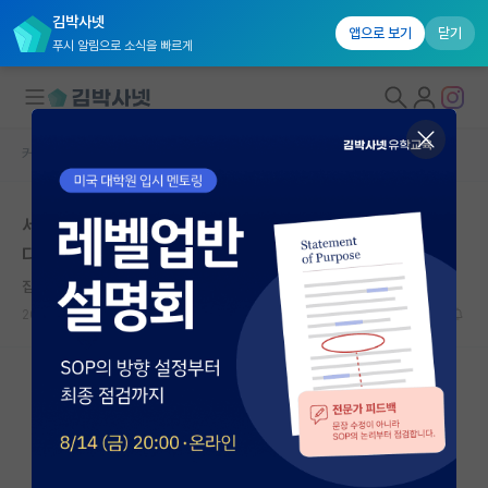
김박사넷
앱으로 보기
닫기
푸시 알림으로 소식을 빠르게
커뮤니티 홈
자유 게시판(아무개랩)
대학원생 모집
세종과학펠로우십 국외연수트랙 주관연구기관을 구합니
국내대학원 정보
다.
연구실&오픈랩
집요한 레프 톨스토이
커뮤니티
2023.05.31
16
5680
커뮤니티 홈
전체글보기
베스트 게시판
IF 명예의전당