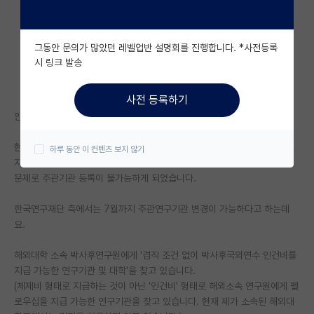
자유 게시판(아무개랩)
그동안 문의가 많았던 레벨업반 설명회를 진행합니다. *사전등록
미국 유학 게시판
시 링크 발송
미국 대학원 합격 후기 게시판
사전 등록하기
대학원생 모집 게시판
안녕하세요. 이번에 세종과학펠로우십 국외연수트랙에 선정되었습니다.
대학원 합격 후기 게시판
현재 해외대학에서 박사후연구원으로 재직 중입니다. 펠로우십에 선정되었
하루 동안 이 컨텐츠 보지 않기
지만 안타깝게도 처음 지원할 당시 신청한 주관연구기관 측 고용계약 상의
연구실(PI) 홍보 게시판
문제로 주관기관 등록이 불가능하게 되었습니다.
석박사 채용 정보 게시판
한국연구재단 측에서는 7월까지 주관연구기관 변경이 가능하다고 하는데
임용 정보 게시판
요.
학부 인턴 게시판
해외대학 소속 박사후연구원에게 '겸직 조건 없이 박사후국외연수 인건비를
지급 가능한 연구기관 및 대학'을 찾고 있습니다.
취업 게시판
(체제비 형태로 지급하는 것이 아닌 '인건비' 형태로 해외소속 연구원에게 펠
로우십을 지급 가능한 연구기관을 찾고 있습니다. 현재 제가 소속된 해외대
임용 후기 게시판