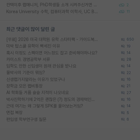
컨택이후 랩매니저, PhD학생들 소개 시켜주신거면 거의 컨펌에 가깝나요?
2
Korea University 수학, 컴퓨터과학 이학사, UC Berkeley 산업공학 대학원 공학박사가 되는 것은 쉽지 않겠죠?
11
최근 댓글이 많이 달린 글
[무료] 2026 미국 대학원 유학 스타터팩 - 가이드북 & 합격자 컨택메일 템플릿
650
미박 탑스쿨 유학이 빡세진 이유
19
혹시 이정도 스펙이면 어느정도 잡고 준비해야하나요?
14
카이스트 경영공학부 서류
28
입학도 안한 신입생이 원래 관심을 받나요
14
물박사의 기준이 뭐임?
22
신생랩가지말라는 이유가 있었구나
16
장학금 모은 랩비통장
21
AI 학회들 거품 슬슬 지적이 나오네요
27
박사진학하기에 2억은 괜찮은 (?) 정도의 경제력인가요
16
근데 여기는 왜 그렇게 SPK를 물어보는거임?
14
면접 복장
5
편입생 학부연구생 질문
6