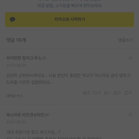
댓글 알람, 소식등을 빠르게 받아보세요
재팬라운지 🌸
카카오로 시작하기
댓글 16개
댓글쓰기
부지런한 장자크 루소
2023.06.01
상당히 곤란하시겟네요.. 사실 본인이 졸업한 학교가 아닌이상 굳이 발벗고
도와줄 기관은 없을텐데요..
0
0
1
0
0
대댓글 쓰기
쑥스러운 비트겐슈타인
2023.06.01
국내 주관기관 찾고 계신거죠...?
지도교수 님 등 인맥을 통해서 찾아보셔야 할 것 같은데요...