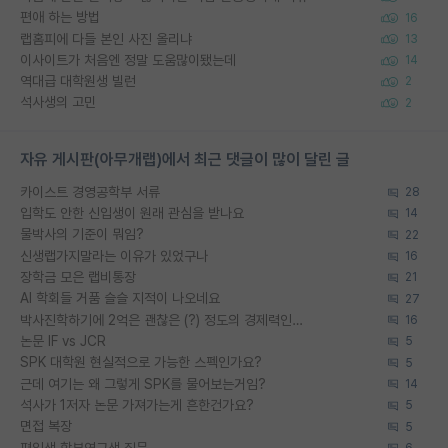
편애 하는 방법
16
랩홈피에 다들 본인 사진 올리냐
13
이사이트가 처음엔 정말 도움많이됐는데
14
역대급 대학원생 빌런
2
석사생의 고민
2
자유 게시판(아무개랩)에서 최근 댓글이 많이 달린 글
카이스트 경영공학부 서류
28
입학도 안한 신입생이 원래 관심을 받나요
14
물박사의 기준이 뭐임?
22
신생랩가지말라는 이유가 있었구나
16
장학금 모은 랩비통장
21
AI 학회들 거품 슬슬 지적이 나오네요
27
박사진학하기에 2억은 괜찮은 (?) 정도의 경제력인가요
16
논문 IF vs JCR
5
SPK 대학원 현실적으로 가능한 스펙인가요?
5
근데 여기는 왜 그렇게 SPK를 물어보는거임?
14
석사가 1저자 논문 가져가는게 흔한건가요?
5
면접 복장
5
편입생 학부연구생 질문
6