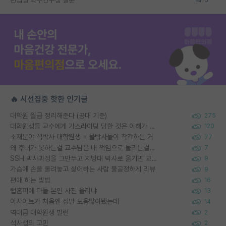
🔥 시선집중 핫한 인기글
대학원 월급 정리해준다 (공대 기준)
275
대학원생들 교수에게 가스라이팅 당한 것은 이해가 갑니다. 안타깝네요.
120
소재분야 석박사 대학원생 + 물박사들이 착각하는 거
77
왜 후배가 못하는걸 교수님은 내 책임으로 돌리는걸까요?
7
SSH 박사과정을 그만두고 지방대 박사로 옮기면 교수의 꿈은 끝일까요?
9
가슴에 손을 올려놓고 싫어하는 사람 불공정하게 리뷰
9
편애 하는 방법
16
랩홈피에 다들 본인 사진 올리냐
13
이사이트가 처음엔 정말 도움많이됐는데
14
역대급 대학원생 빌런
2
석사생의 고민
2