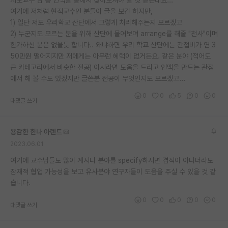
여기에 저처럼 현직교수인 분들이 글을 보긴 하지만,
1) 일단 저도 우리학교 산단에서 그렇게 처리해주는지 모르겠고
2) 누군지도 모르는 분을 위해 산단에 물어보며 arrange를 해줄 "천사"이며
한가하신 분은 없을듯 합니다.. 왜냐하면 우리 학교 산단에는 간접비가 연 3
50만원 떨어지지만 저에게는 아무런 혜택이 없거든요. 같은 분야 (적어도
큰 카테고리에서 비슷한 전공) 이시라면 도움을 드리고 인맥을 만드는 관점
에서 해 볼 수도 있겠지만 글쓴분 전공이 무엇인지도 모르겠고...
0
0
5
0
0
대댓글 쓰기
용감한 한나 아렌트
2023.06.01
여기에 교수님들도 많이 계시니 분야를 specify하시면 겸직이 아니더라도
잠재적 협업 가능성을 보고 유사분야 연구자들이 도움을 주실 수 있을 것 같
습니다.
0
0
0
0
0
대댓글 쓰기