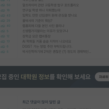
알츠하이머 관련 고등학생 탐구 포트폴리오
50
연구실 학생 하나 자퇴했는데
16
입학도 안한 신입생이 원래 관심을 받나요
43
물박사의 기준이 뭐임?
29
랩홈피에 다들 본인 사진 올리냐
40
신생랩가지말라는 이유가 있었구나
5
장학금 모은 랩비통장
12
AI 학회들 거품 슬슬 지적이 나오네요
13
DGIST 가는 방법 추천 부탁드립니다.
6
박사진학하기에 2억은 괜찮은 (?) 정도의 경제력인가요
5
최근 댓글이 많이 달린 글