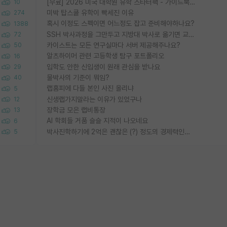
[무료] 2026 미국 대학원 유학 스타터팩 - 가이드북 & 합격자 컨택메일 템플릿
10
미박 탑스쿨 유학이 빡세진 이유
274
혹시 이정도 스펙이면 어느정도 잡고 준비해야하나요?
1388
SSH 박사과정을 그만두고 지방대 박사로 옮기면 교수의 꿈은 끝일까요?
72
카이스트는 모든 연구실마다 서버 제공해주나요?
50
알츠하이머 관련 고등학생 탐구 포트폴리오
16
입학도 안한 신입생이 원래 관심을 받나요
29
물박사의 기준이 뭐임?
40
랩홈피에 다들 본인 사진 올리냐
5
신생랩가지말라는 이유가 있었구나
12
장학금 모은 랩비통장
13
AI 학회들 거품 슬슬 지적이 나오네요
6
박사진학하기에 2억은 괜찮은 (?) 정도의 경제력인가요
5