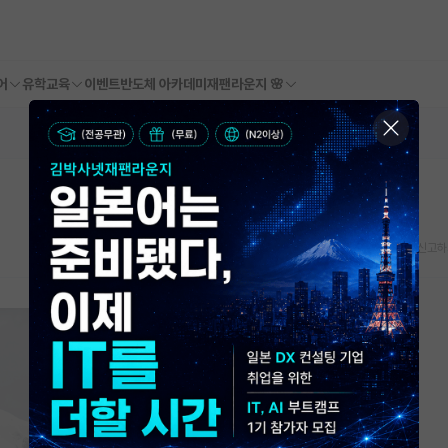
어
유학교육
이벤트
반도체 아카데미
재팬라운지 🌸
스크랩
신고하