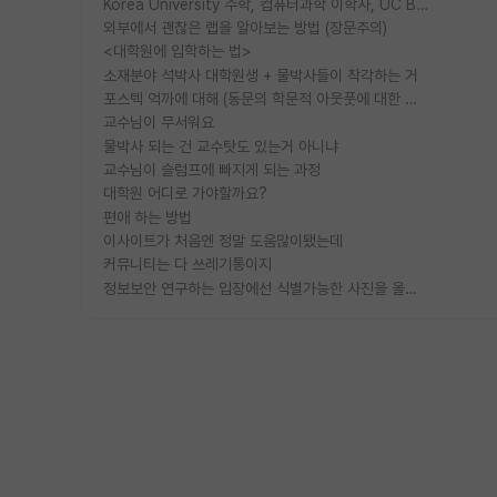
Korea University 수학, 컴퓨터과학 이학사, UC Berkeley 산업공학 대학원 공학박사가 되는 것은 쉽지 않겠죠?
외부에서 괜찮은 랩을 알아보는 방법 (장문주의)
<대학원에 입학하는 법>
소재분야 석박사 대학원생 + 물박사들이 착각하는 거
포스텍 억까에 대해 (동문의 학문적 아웃풋에 대한 반박)
교수님이 무서워요
물박사 되는 건 교수탓도 있는거 아니냐
교수님이 슬럼프에 빠지게 되는 과정
대학원 어디로 가야할까요?
편애 하는 방법
이사이트가 처음엔 정말 도움많이됐는데
커뮤니티는 다 쓰레기통이지
정보보안 연구하는 입장에선 식별가능한 사진을 올리는건 비추이긴함