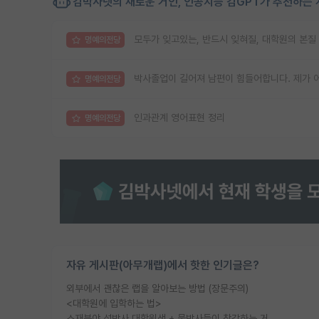
김박사넷의 새로운 거인, 인공지능 김GPT가 추천하는 
모두가 잊고있는, 반드시 잊혀질, 대학원의 본질
명예의전당
박사졸업이 길어져 남편이 힘들어합니다. 제가 
명예의전당
인과관계 영어표현 정리
명예의전당
자유 게시판(아무개랩)에서 핫한 인기글은?
외부에서 괜찮은 랩을 알아보는 방법 (장문주의)
<대학원에 입학하는 법>
소재분야 석박사 대학원생 + 물박사들이 착각하는 거