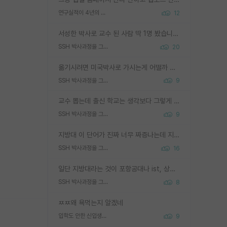
연구실적이 4년의 공백이 있는거 어떻게 생각하냐
12
서성한 박사로 교수 된 사람 딱 1명 봤습니다. 근데 지방대 박사로 교수된 거는 기적이 일어나야되요. 서성한 학부부터여도 빡센게 교수임용일텐데 지방대박사로 무슨 교수가 되나요...... 중소기업/중견기업 팀장급/연구소장급이나 될거 같네요.
SSH 박사과정을 그만두고 지방대 박사로 옮기면 교수의 꿈은 끝일까요?
20
옮기시려면 미국박사로 가시는게 어떨까 싶네요. 교수가 꿈이면 미국박사 하고 미국교수 까지 같이 노리시는게 기회가 많지 않을까요?
SSH 박사과정을 그만두고 지방대 박사로 옮기면 교수의 꿈은 끝일까요?
9
교수 뽑는데 출신 학교는 생각보다 그렇게 안 봄. 앞으로는 더 안 보게 될거임. 박사는 어디서 진행해도 됨. 단, 제대로 쌓고 좋은 실적 만들 수 있다면. 그런데 지방대는 그럴 가능성이 지극히 낮음. 나만 열심히 잘 하면 된다? 인간은 주변 환경에 지배되는 나약한 존재임. 주변의 지방대 대학원생과 섞이고 지방 특유의 여유로움 또는 나쁘게 얘기해서 나태함에 젖어 살다보면 교수의 꿈 자체를 잊어버리게 될 가능성도 있음. 주변 환경이 70~80%임.
SSH 박사과정을 그만두고 지방대 박사로 옮기면 교수의 꿈은 끝일까요?
9
지방대 이 단어가 진짜 너무 짜증나는데 지방대면 다 그냥 쓰레기인가요? 무슨 말 같지도 않은 댓글들이 있는건지??? 지방에도 충분히 좋은 대학 많고 충분히 잘하는 교수님들 많습니다 포항공대 4개 IST 대표 지거국들 여기 모두 다 지방에 있고 여기 출신들 중에 교수하는 분들 적지 않습니다 지거국 출신이 무슨 교수를 하냐?라고 생각할 사람들 많은데 상위 대표 지거국에 아웃라이어들 많습니다 결국 개인의 연구역량과 실적이 중요합니다 이 역량을 펼치는데 있어서 지도교수와의 합도 중요합니다. 그리고 경력이 필요하면 해외포닥까지 다녀오세요
SSH 박사과정을 그만두고 지방대 박사로 옮기면 교수의 꿈은 끝일까요?
16
일단 지방대라는 것이 포항공대나 ist, 상위 지거국은 아니라고 생각하겠습니다. 그런곳은 서성한에 비해 소위 대학 네임밸류가 크게 뒤떨어지지는 않으니까요. 대학 이름이 중요하냐? 당연합니다. 대학 이름이 좋아서 좋은 아웃풋이 나오는 것이냐, 좋은 대학은 좋은 사람과 좋은 기회가 몰려있으니 아웃풋도 자연스럽게 좋아지는 것이냐? 대답하기 어려운 문제입니다. 아직 한국 사회에서 학벌을 보는 것도, 특히 이공계를 중심으로 학벌보다는 실적 위주라는 분위기가 형성되는 것도 사실입니다. 지방대 출신으로 전임교수가 될수 있느냐? 가능 불가능을 따지면 당연히 가능입니다. 지방대 박사 출신으로 전임교원이 된 경우가 실제로 있으니까요. 현실적인 가능성이 있느냐? 지금 이정도 대학의 교수가 되고싶다고 생각되는 대학 들어가서 컴공과 교수 목록 켜고 박사 어디서 받았는지 쭉 한번 보세요. 냉정하게 지방대 출신인 분들이 많지는 않으실겁니다.
SSH 박사과정을 그만두고 지방대 박사로 옮기면 교수의 꿈은 끝일까요?
8
ㅉㅉ왜 욕먹는지 알겠네
입학도 안한 신입생이 원래 관심을 받나요
9