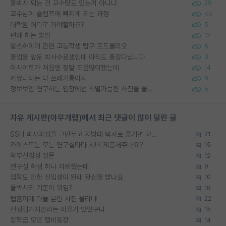
물박사 되는 건 교수탓도 있는거 아니냐
29
교수님이 슬럼프에 빠지게 되는 과정
40
대학원 어디로 가야할까요?
5
편애 하는 방법
12
알츠하이머 관련 고등학생 탐구 포트폴리오
5
졸업을 앞둔 박사수료생인데 아직도 출장다닙니다
3
이사이트가 처음엔 정말 도움많이됐는데
14
커뮤니티는 다 쓰레기통이지
6
정보보안 연구하는 입장에선 식별가능한 사진을 올리는건 비추이긴함
5
자유 게시판(아무개랩)에서 최근 댓글이 많이 달린 글
SSH 박사과정을 그만두고 지방대 박사로 옮기면 교수의 꿈은 끝일까요?
21
카이스트는 모든 연구실마다 서버 제공해주나요?
15
학부신입생 질문
12
연구실 학생 하나 자퇴했는데
9
입학도 안한 신입생이 원래 관심을 받나요
10
물박사의 기준이 뭐임?
18
랩홈피에 다들 본인 사진 올리냐
22
신생랩가지말라는 이유가 있었구나
15
장학금 모은 랩비통장
14