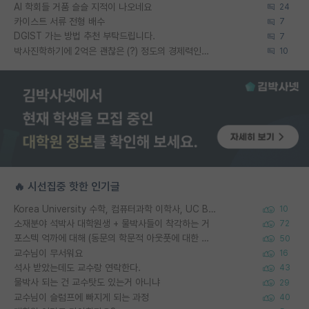
AI 학회들 거품 슬슬 지적이 나오네요
24
카이스트 서류 전형 배수
7
DGIST 가는 방법 추천 부탁드립니다.
7
박사진학하기에 2억은 괜찮은 (?) 정도의 경제력인가요
10
🔥 시선집중 핫한 인기글
Korea University 수학, 컴퓨터과학 이학사, UC Berkeley 산업공학 대학원 공학박사가 되는 것은 쉽지 않겠죠?
10
소재분야 석박사 대학원생 + 물박사들이 착각하는 거
72
포스텍 억까에 대해 (동문의 학문적 아웃풋에 대한 반박)
50
교수님이 무서워요
16
석사 받았는데도 교수랑 연락한다.
43
물박사 되는 건 교수탓도 있는거 아니냐
29
교수님이 슬럼프에 빠지게 되는 과정
40