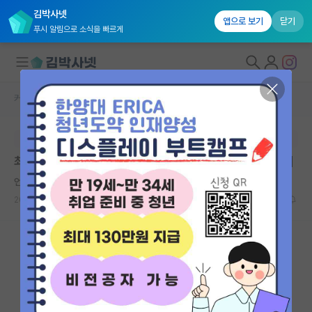
김박사넷
앱으로 보기
닫기
푸시 알림으로 소식을 빠르게
커뮤니티 홈
자유 게시판(아무개랩)
대학원생 모집
본문이 수정되지 않는 박제글입니다.
국내대학원 정보
최근 2023 전문연구요원 인원배정 결과와 3개년도 추이
연구실&오픈랩
언짢은 갈릴레오 갈릴레이
커뮤니티
2023.01.02
5
11634
커뮤니티 홈
전체글보기
베스트 게시판
IF 명예의전당