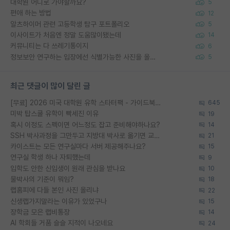
대학원 어디로 가야할까요?
5
편애 하는 방법
12
알츠하이머 관련 고등학생 탐구 포트폴리오
5
이사이트가 처음엔 정말 도움많이됐는데
14
커뮤니티는 다 쓰레기통이지
6
정보보안 연구하는 입장에선 식별가능한 사진을 올리는건 비추이긴함
5
최근 댓글이 많이 달린 글
[무료] 2026 미국 대학원 유학 스타터팩 - 가이드북 & 합격자 컨택메일 템플릿
645
미박 탑스쿨 유학이 빡세진 이유
19
혹시 이정도 스펙이면 어느정도 잡고 준비해야하나요?
14
SSH 박사과정을 그만두고 지방대 박사로 옮기면 교수의 꿈은 끝일까요?
21
카이스트는 모든 연구실마다 서버 제공해주나요?
15
연구실 학생 하나 자퇴했는데
9
입학도 안한 신입생이 원래 관심을 받나요
10
물박사의 기준이 뭐임?
18
랩홈피에 다들 본인 사진 올리냐
22
신생랩가지말라는 이유가 있었구나
15
장학금 모은 랩비통장
14
AI 학회들 거품 슬슬 지적이 나오네요
24