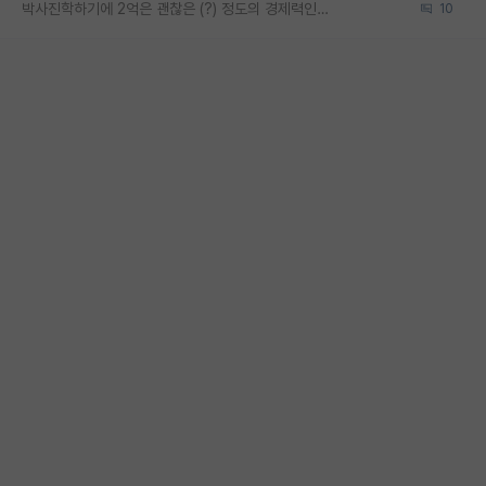
박사진학하기에 2억은 괜찮은 (?) 정도의 경제력인가요
10