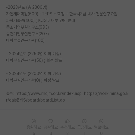
-2023년도 (총 2300명)
PI 전용 게시판
자연계대학원(600) ; TEPS + 학점 + 한국사3급 박사 전문연구요원
과학기술원(400) ; KUGD 내부 인원 분배
인문사회 계열 게시판
중소기업부설연구소(993)
특수/전문대학원 게시판
중견기업부설연구소(207)
대학부설연구기관(100)
반도체/AI 게시판
- 2024년도 (2250명 이하 예상)
장학금/장학생 게시판
대학부설연구기관(50) ; 확정 발표
학술 정보 게시판
- 2024년도 (2200명 이하 예상)
대학부설연구기관(0) ; 확정 발표
홍보 게시판
출처: https://www.rndjm.or.kr/index.asp, https://work.mma.go.k
커리어
r/caisBYIS/board/boardList.do
유학교육
이벤트
응원해요
공감해요
추천해요
궁금해요
별로에요
반도체 아카데미
5
3
2
1
0