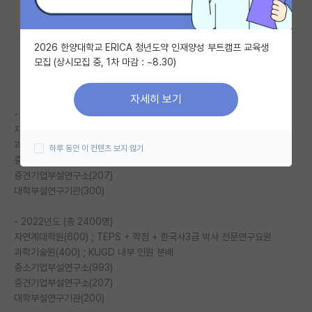
자유 게시판(아무개랩)
2026 한양대학교 ERICA 청년도약 인재양성 부트캠프 교육생
미국 유학 게시판
모집 (상시모집 중, 1차 마감 : ~8.30)
미국 대학원 합격 후기 게시판
자세히 보기
대학원생 모집 게시판
- 2021년도 (총 2500명)
자연계대학원(600) ; TEPS + 학점 + 한국사3급 박사 전문연구요원
대학원 합격 후기 게시판
과학기술원(400) ; KUGD 내부 인원 분배
하루 동안 이 컨텐츠 보지 않기
중소기업부설연구소(993)
연구실(PI) 홍보 게시판
중견기업부설연구소(207)
대학부설연구기관(300)
석박사 채용 정보 게시판
- 2022년도 (총 2400명)
임용 정보 게시판
자연계대학원(600) ; TEPS + 학점 + 한국사3급 박사 전문연구요원
학부 인턴 게시판
과학기술원(400) ; KUGD 내부 인원 분배
중소기업부설연구소(993)
취업 게시판
중견기업부설연구소(207)
대학부설연구기관(200)
임용 후기 게시판