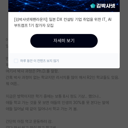
자유 게시판(아무개랩)
[김박사넷재팬라운지] 일본 DX 컨설팅 기업 취업을 위한 IT, AI
미국 유학 게시판
부트캠프 1기 참가자 모집
미국 대학원 합격 후기 게시판
이전에 썼던 글이 생각보다 반응은 좋지 않았지만 궁금해 하는 사람들이 좀
자세히 보기
대학원생 모집 게시판
있는 거 같아서...
대학원 합격 후기 게시판
먼저 여기서 말하는 좋소란..
하루 동안 이 컨텐츠 보지 않기
재학생 만명 수준의 박사 과정이 없는 R1, R2가 아닌 M1 학교를 말함.
연구실(PI) 홍보 게시판
여기서 박사 과정은 Ph.D.를 말함.
간혹 박사 과정이 없는 학교지만 리서치를 많이 해서 R2인 학교들도 있음.
석박사 채용 정보 게시판
뭐 여튼..
임용 정보 게시판
지금은 방학이지만 학기 중에는 보통 8시 정도 기상.. 했으나..
학부 인턴 게시판
애들 학교 가는 것을 못 보면 애들의 인생의 30%를 못 본다는 말에
애들 일어날 때 같이 일어나서 학교 가는 거 봄.
취업 게시판
간단히 아침 먹고 운동하러 감.
임용 후기 게시판
갔다 와서 씻고 점심 먹고 학교로.