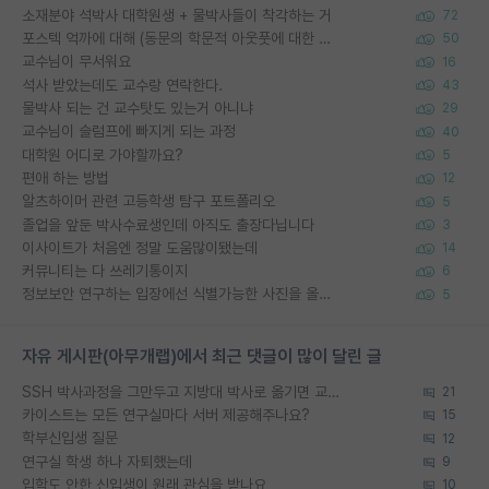
소재분야 석박사 대학원생 + 물박사들이 착각하는 거
72
포스텍 억까에 대해 (동문의 학문적 아웃풋에 대한 반박)
50
교수님이 무서워요
16
석사 받았는데도 교수랑 연락한다.
43
물박사 되는 건 교수탓도 있는거 아니냐
29
교수님이 슬럼프에 빠지게 되는 과정
40
대학원 어디로 가야할까요?
5
편애 하는 방법
12
알츠하이머 관련 고등학생 탐구 포트폴리오
5
졸업을 앞둔 박사수료생인데 아직도 출장다닙니다
3
이사이트가 처음엔 정말 도움많이됐는데
14
커뮤니티는 다 쓰레기통이지
6
정보보안 연구하는 입장에선 식별가능한 사진을 올리는건 비추이긴함
5
자유 게시판(아무개랩)에서 최근 댓글이 많이 달린 글
SSH 박사과정을 그만두고 지방대 박사로 옮기면 교수의 꿈은 끝일까요?
21
카이스트는 모든 연구실마다 서버 제공해주나요?
15
학부신입생 질문
12
연구실 학생 하나 자퇴했는데
9
입학도 안한 신입생이 원래 관심을 받나요
10