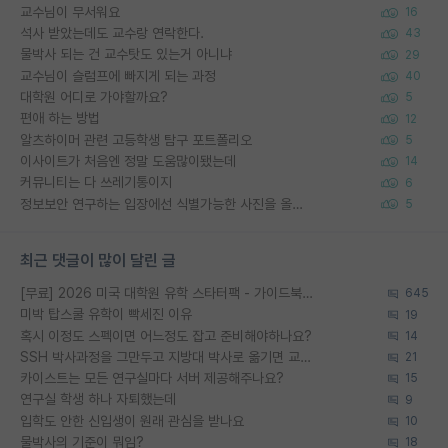
교수님이 무서워요
16
석사 받았는데도 교수랑 연락한다.
43
물박사 되는 건 교수탓도 있는거 아니냐
29
교수님이 슬럼프에 빠지게 되는 과정
40
대학원 어디로 가야할까요?
5
편애 하는 방법
12
알츠하이머 관련 고등학생 탐구 포트폴리오
5
이사이트가 처음엔 정말 도움많이됐는데
14
커뮤니티는 다 쓰레기통이지
6
정보보안 연구하는 입장에선 식별가능한 사진을 올리는건 비추이긴함
5
최근 댓글이 많이 달린 글
[무료] 2026 미국 대학원 유학 스타터팩 - 가이드북 & 합격자 컨택메일 템플릿
645
미박 탑스쿨 유학이 빡세진 이유
19
혹시 이정도 스펙이면 어느정도 잡고 준비해야하나요?
14
SSH 박사과정을 그만두고 지방대 박사로 옮기면 교수의 꿈은 끝일까요?
21
카이스트는 모든 연구실마다 서버 제공해주나요?
15
연구실 학생 하나 자퇴했는데
9
입학도 안한 신입생이 원래 관심을 받나요
10
물박사의 기준이 뭐임?
18