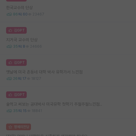
한국교수의 단상
86
60
23467
김GPT
지거국 교수의 단상
35
8
24666
김GPT
옛날에 미국 촌동네 대학 박사 유학가서 느낀점
26
17
18127
김GPT
술먹고 써보는 공대박사 미국유학 첫학기 주절주절느낀점..
35
15
18841
명예의전당