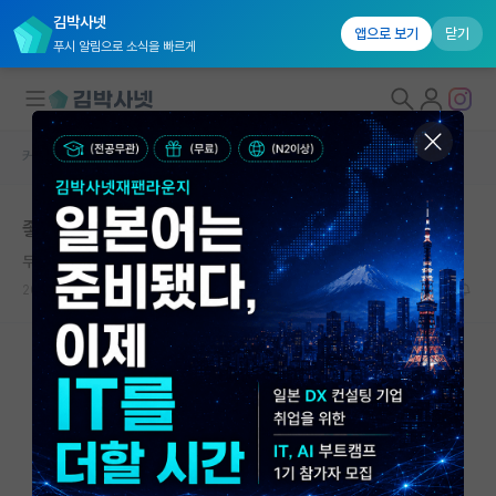
김박사넷
앱으로 보기
닫기
푸시 알림으로 소식을 빠르게
커뮤니티 홈
자유 게시판(아무개랩)
대학원생 모집
좋소 미국 대학교수 생활
국내대학원 정보
무서운 제인 오스틴
연구실&오픈랩
2023.06.02
14
6998
커뮤니티
커뮤니티 홈
전체글보기
베스트 게시판
IF 명예의전당