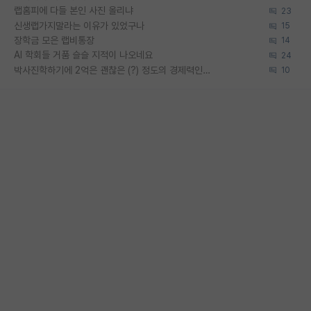
랩홈피에 다들 본인 사진 올리냐
23
신생랩가지말라는 이유가 있었구나
15
장학금 모은 랩비통장
14
AI 학회들 거품 슬슬 지적이 나오네요
24
박사진학하기에 2억은 괜찮은 (?) 정도의 경제력인가요
10