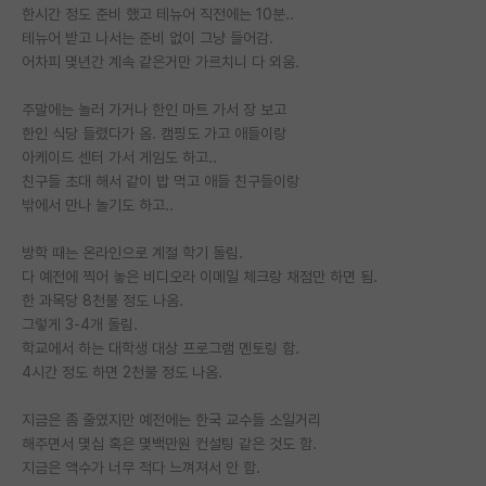
한시간 정도 준비 했고 테뉴어 직전에는 10분..
재팬라운지 🌸
테뉴어 받고 나서는 준비 없이 그냥 들어감.
어차피 몇년간 계속 같은거만 가르치니 다 외움.
주말에는 놀러 가거나 한인 마트 가서 장 보고
한인 식당 들렸다가 옴. 캠핑도 가고 애들이랑
아케이드 센터 가서 게임도 하고..
친구들 초대 해서 같이 밥 먹고 애들 친구들이랑
밖에서 만나 놀기도 하고..
방학 때는 온라인으로 계절 학기 돌림.
다 예전에 찍어 놓은 비디오라 이메일 체크랑 채점만 하면 됨.
한 과목당 8천불 정도 나옴.
그렇게 3-4개 돌림.
학교에서 하는 대학생 대상 프로그램 멘토링 함.
4시간 정도 하면 2천불 정도 나옴.
지금은 좀 줄였지만 예전에는 한국 교수들 소일거리
해주면서 몇십 혹은 몇백만원 컨설팅 같은 것도 함.
지금은 액수가 너무 적다 느껴져서 안 함.