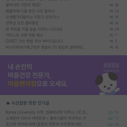
물박사의 기준이 뭐임?
18
랩홈피에 다들 본인 사진 올리냐
23
신생랩가지말라는 이유가 있었구나
15
장학금 모은 랩비통장
14
AI 학회들 거품 슬슬 지적이 나오네요
24
카이스트 서류 전형 배수
7
DGIST 가는 방법 추천 부탁드립니다.
7
박사진학하기에 2억은 괜찮은 (?) 정도의 경제력인가요
10
🔥 시선집중 핫한 인기글
Korea University 수학, 컴퓨터과학 이학사, UC Berkeley 산업공학 대학원 공학박사가 되는 것은 쉽지 않겠죠?
10
소재분야 석박사 대학원생 + 물박사들이 착각하는 거
72
포스텍 억까에 대해 (동문의 학문적 아웃풋에 대한 반박)
50