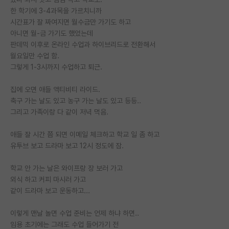
한 학기에 3-4과목을 가르치니까
PI 전용 게시판
시간표가 잘 짜여지면 월수금만 가기도 하고
아니면 월-금 가기도 했었는데
인문사회 계열 게시판
판데믹 이후로 온라인 수업과 하이브리드로 전환해서
월요일만 수업 함.
특수/전문대학원 게시판
그렇게 1-3시까지 수업하고 퇴근.
반도체/AI 게시판
집에 오면 애들 액티비티 라이드.
장학금/장학생 게시판
축구 가는 날도 있고 농구 가는 날도 있고 등등..
그리고 가족이랑 다 같이 저녁 먹음.
학술 정보 게시판
애들 잘 시간 쯤 되면 이메일 체크하고 학교 일 좀 하고
홍보 게시판
유투브 보고 드라마 보고 12시 정도에 잠.
커리어
학교 안 가는 날은 와이프랑 장 보러 가고
유학교육
외식 하고 커피 마시러 가고
같이 드라마 보고 운동하고...
이벤트
이렇게 맨날 놀면 수업 준비는 언제 하냐 하면..
반도체 아카데미
임용 초기에는 그래도 수업 들어가기 전