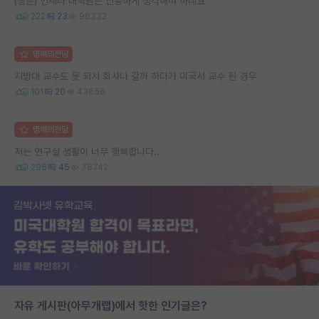
(장문) 언제나 대학원은 신중하게 생각해야 하네요
222
23
96332
명예의전당
지방대 교수도 못 되서 회사나 갈까 하다가 미국서 교수 된 경우
101
20
43656
명예의전당
저는 연구실 생활이 너무 행복합니다..
295
45
78742
자유 게시판(아무개랩)에서 핫한 인기글은?