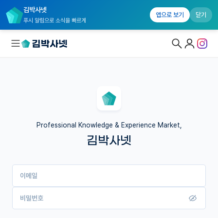
김박사넷
앱으로 보기
닫기
푸시 알림으로 소식을 빠르게
대학원생 모집
국내대학원 정보
연구실&오픈랩
Professional Knowledge & Experience Market,
김박사넷
커뮤니티
커리어
이메일
유학교육
이벤트
비밀번호
반도체 아카데미