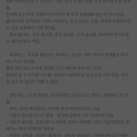
질문 제대로 안듣고 YES라고 하면 음식 가격의 일정 가격 추가해서 돈 내게
됨.
한국에 있는 미국 프랜차이즈이지만 꼭 미국 촌동네에 있는 건 아니었음.
음식가격은 한국보다 가격이 비싼곳도 있고 싼곳도 있음. 대부분 프랜차이즈
는 미국 공항에서 가격 후려침.
- 동네 음식점 : 인도 음식점, 중국 음식점, 한국 음식점, 비싸지만 현지인들
도 여기서 음식 먹음.
- 학교버스 : 학교로 들어가는 학교버스 노선이 여러 개라서 학생들이 학교
버스 타고 등교함.
물론 학교 버스가 마트 앞에도 가기 때문에 학교 버스 타고
장보러 갈 수 있지만 식수를 사야되기 때문에 장 보고 오면 너무 힘듦. 자가
용 없고 돈 없으면 어쩔 수 없음.
- 일반 버스 : 노선 한개임. 차고지에만 있는것 보고 한번도 운행하는 것 못
봄.
- 우버 : 미국 택시보다는 싸지만 한국 택시비보다는 비쌈.
- 자동차 없으면 다니기 힘듦 : 동네에 상점이 너무 띄엄띄엄 있음.
- 자동차 딜러샵 : 촌동네라서 자동차 판매가 후려침. 대도시 딜려샵이랑 판
매가는 최대 수백만원 차이남.
- 자동차 보험료 : 미국인 중에서는 자동차 보험료가 가게에 부담되기 때문