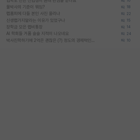
입학도 안한 신입생이 원래 관심을 받나요
10
물박사의 기준이 뭐임?
18
랩홈피에 다들 본인 사진 올리냐
22
신생랩가지말라는 이유가 있었구나
15
장학금 모은 랩비통장
14
AI 학회들 거품 슬슬 지적이 나오네요
24
박사진학하기에 2억은 괜찮은 (?) 정도의 경제력인가요
10