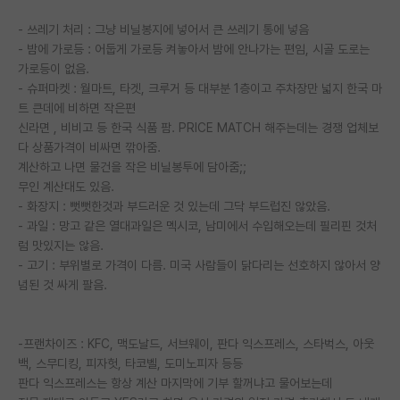
- 쓰레기 처리 : 그냥 비닐봉지에 넣어서 큰 쓰레기 통에 넣음
- 밤에 가로등 : 어둡게 가로등 켜놓아서 밤에 안나가는 편임, 시골 도로는
가로등이 없음.
- 슈퍼마켓 : 월마트, 타겟, 크루거 등 대부분 1층이고 주차장만 넓지 한국 마
트 큰데에 비하면 작은편
신라면 , 비비고 등 한국 식품 팜. PRICE MATCH 해주는데는 경쟁 업체보
다 상품가격이 비싸면 깎아줌.
계산하고 나면 물건을 작은 비닐봉투에 담아줌;;
무인 계산대도 있음.
- 화장지 : 뻣뻣한것과 부드러운 것 있는데 그닥 부드럽진 않았음.
- 과일 : 망고 같은 열대과일은 멕시코, 남미에서 수입해오는데 필리핀 것처
럼 맛있지는 않음.
- 고기 : 부위별로 가격이 다름. 미국 사람들이 닭다리는 선호하지 않아서 양
념된 것 싸게 팔음.
-프랜차이즈 : KFC, 맥도날드, 서브웨이, 판다 익스프레스, 스타벅스, 아웃
백, 스무디킹, 피자헛, 타코벨, 도미노피자 등등
판다 익스프레스는 항상 계산 마지막에 기부 할꺼냐고 물어보는데