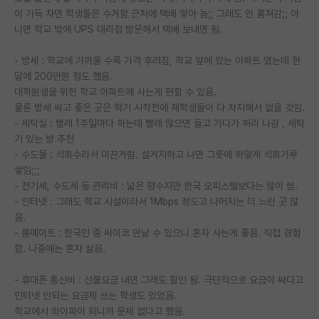
이 가득 차면 학생들은 수거함 근처에 택배 쌓아 놈;; 그래도 안 훔쳐감;; 아
니면 학교 밖에 UPS 대리점 방문해서 택배 보내면 됨.
- 방세 : 학교에 가까울 수록 가격 후려침, 학교 앞에 있는 아파트 였는데 한
달에 200만원 정도 했음.
대학원생을 위한 학교 아파트에 사는게 편할 수 있음.
물론 방세 싸고 좋은 곳은 학기 시작전에 재학생들이 다 차지해서 없을 것임.
- 세탁실 : 빨래 1주일마다 하는데 빨래 많으면 들고 가다가 허리 나감 , 세탁
기 있는 방 추천
- 수도물 : 석회수라서 미끈거림. 설거지하고 나면 그릇에 하얗게 석회가루
쌓임;;;
- 전기세, 수도세 등 관리비 : 넓은 평수지만 한국 오피스텔보다는 많이 쌈.
- 인터넷 : 그래도 학교 시설이라서 1Mbps 정도고 나머지는 더 느린 곳 많
음.
- 룸메이트 : 한국인 중 싸이코 만날 수 있으니 혼자 사는게 좋음. 직접 경험
함. 나중에는 혼자 살음.
- 휴대폰 통신비 : 선불요금 내면 그래도 할인 됨. 극단적으로 요금이 싸다고
인터넷 안되는 요금제 쓰는 학생도 있었음.
학교에서 와이파이 되니까 문제 없다고 했음.