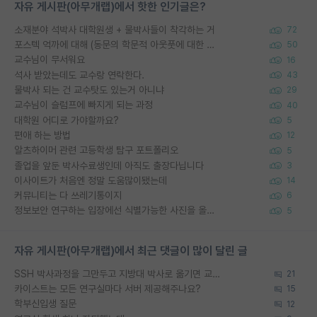
자유 게시판(아무개랩)에서 핫한 인기글은?
소재분야 석박사 대학원생 + 물박사들이 착각하는 거
72
포스텍 억까에 대해 (동문의 학문적 아웃풋에 대한 반박)
50
교수님이 무서워요
16
석사 받았는데도 교수랑 연락한다.
43
물박사 되는 건 교수탓도 있는거 아니냐
29
교수님이 슬럼프에 빠지게 되는 과정
40
대학원 어디로 가야할까요?
5
편애 하는 방법
12
알츠하이머 관련 고등학생 탐구 포트폴리오
5
졸업을 앞둔 박사수료생인데 아직도 출장다닙니다
3
이사이트가 처음엔 정말 도움많이됐는데
14
커뮤니티는 다 쓰레기통이지
6
정보보안 연구하는 입장에선 식별가능한 사진을 올리는건 비추이긴함
5
자유 게시판(아무개랩)에서 최근 댓글이 많이 달린 글
SSH 박사과정을 그만두고 지방대 박사로 옮기면 교수의 꿈은 끝일까요?
21
카이스트는 모든 연구실마다 서버 제공해주나요?
15
학부신입생 질문
12