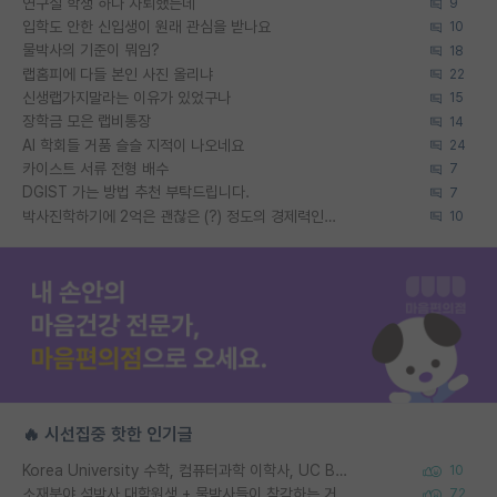
연구실 학생 하나 자퇴했는데
9
입학도 안한 신입생이 원래 관심을 받나요
10
물박사의 기준이 뭐임?
18
랩홈피에 다들 본인 사진 올리냐
22
신생랩가지말라는 이유가 있었구나
15
장학금 모은 랩비통장
14
AI 학회들 거품 슬슬 지적이 나오네요
24
카이스트 서류 전형 배수
7
DGIST 가는 방법 추천 부탁드립니다.
7
박사진학하기에 2억은 괜찮은 (?) 정도의 경제력인가요
10
🔥 시선집중 핫한 인기글
Korea University 수학, 컴퓨터과학 이학사, UC Berkeley 산업공학 대학원 공학박사가 되는 것은 쉽지 않겠죠?
10
소재분야 석박사 대학원생 + 물박사들이 착각하는 거
72