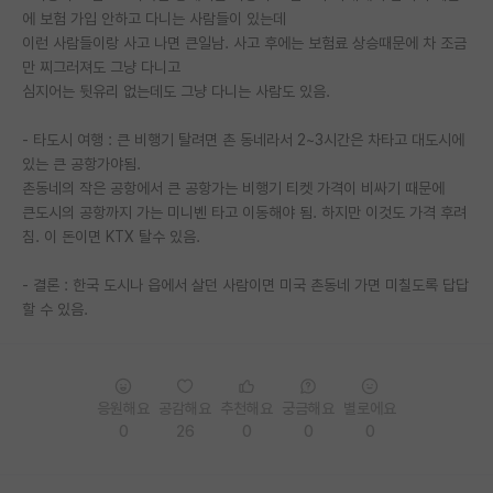
에 보험 가입 안하고 다니는 사람들이 있는데
이런 사람들이랑 사고 나면 큰일남. 사고 후에는 보험료 상승때문에 차 조금
만 찌그러져도 그냥 다니고
심지어는 뒷유리 없는데도 그냥 다니는 사람도 있음.
- 타도시 여행 : 큰 비행기 탈려면 촌 동네라서 2~3시간은 차타고 대도시에
있는 큰 공항가야됨.
촌동네의 작은 공항에서 큰 공항가는 비행기 티켓 가격이 비싸기 때문에
큰도시의 공항까지 가는 미니벤 타고 이동해야 됨. 하지만 이것도 가격 후려
침. 이 돈이면 KTX 탈수 있음.
- 결론 : 한국 도시나 읍에서 살던 사람이면 미국 촌동네 가면 미칠도록 답답
할 수 있음.
응원해요
공감해요
추천해요
궁금해요
별로에요
0
26
0
0
0