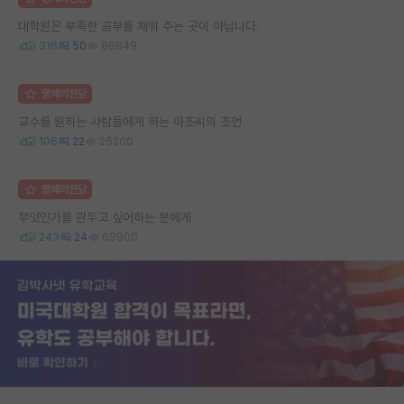
대학원은 부족한 공부를 채워 주는 곳이 아닙니다.
316
50
86849
명예의전당
교수를 원하는 사람들에게 하는 아조씨의 조언
106
22
25200
명예의전당
무엇인가를 관두고 싶어하는 분에게
243
24
69900