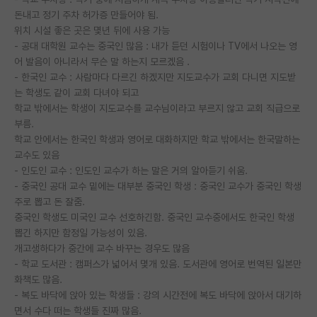
돈내고 정기 주차 허가증 만들어야 됨.
PI 전용 게시판
위치 시설 좋은 곳은 몇년 뒤에 사용 가능
- 공대 대학원 교수는 중국인 많음 : 내가 듣던 시험이나 TV에서 나오는 영
인문사회 계열 게시판
어 발음이 아니라서 무슨 말 하는지 모르겠음 .
- 한국인 교수 : 사람마다 다르긴 하겠지만 지도교수가 교회 다니면 지도받
특수/전문대학원 게시판
는 학생도 같이 교회 다녀야 되고
반도체/AI 게시판
학교 밖에서는 학생이 지도교수를 교수님이라고 부르지 않고 교회 직급으로
부름.
장학금/장학생 게시판
학교 안에서는 한국인 학생과 영어로 대화하지만 학교 밖에서는 한국말하는
교수도 있음
학술 정보 게시판
- 인도인 교수 : 인도인 교수가 하는 말은 거의 알아듣기 쉬움.
- 중국인 공대 교수 밑에는 대부분 중국인 학생 : 중국인 교수가 중국인 학생
홍보 게시판
주로 뽑고 돈 잘줌.
중국인 학생도 미국인 교수 선호하긴함. 중국인 교수중에서도 한국인 학생
커리어
뽑긴 하지만 함정일 가능성이 있음.
유학교육
개고생하다가 중간에 교수 바꾸는 경우도 많음
- 학교 도서관 : 캠퍼스가 넓어서 몇개 있음. 도서관에 영어로 번역된 일본만
이벤트
화책도 많음.
- 복도 바닥에 앉아 있는 학생들 : 강의 시간전에 복도 바닥에 앉아서 대기하
반도체 아카데미
면서 수다 떠는 학생들 진짜 많음.