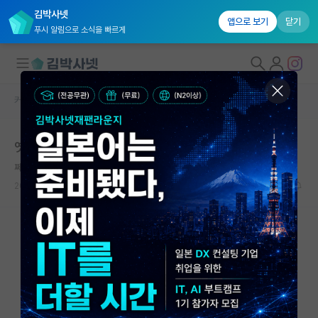
김박사넷
앱으로 보기
닫기
푸시 알림으로 소식을 빠르게
커뮤니티 홈
자유 게시판(아무개랩)
대학원생 모집
옛날에 미국 촌동네 대학 박사 유학가서 느낀점
국내대학원 정보
쩨쩨한 니콜라 테슬라
연구실&오픈랩
2021.09.28
17
18127
커뮤니티
커뮤니티 홈
전체글보기
베스트 게시판
IF 명예의전당