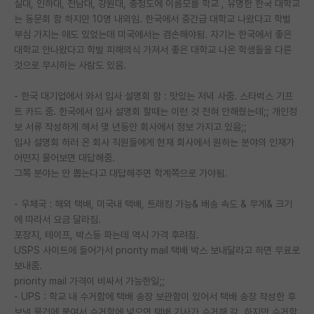
실대, 인하대, 전남대, 강원대, 충청도에 이름모를 학교 , 유명한 한국 대학교
는 동문회 함 하지만 10명 내외임. 한국에서 중간급 대학교 나왔다고 학벌
부심 가지는 애도 있었는데 미국에서는 겸손해야됨. 자기는 한국에서 좋은
대학교 안나왔다고 학벌 피해의식 가져서 좋은 대학교 나온 학생들을 다른
것으로 무시하는 사람도 있음.
- 한국 대기업에서 와서 입사 설명회 함 : 맛있는 저녁 사줌. 스타벅스 기프
트 카드 줌. 한국에서 입사 설명회 할때는 이런 것 전혀 안해줬는데;; 개인정
보 서류 작성하게 해서 몇 년동안 회사에서 정보 가지고 있음;;
입사 설명회 하러 온 회사 직원들에게 현재 회사에서 원하는 분야의 인재가
어떤지 물어보면 대답해줌.
그쪽 분야는 안 뽑는다고 대답해주면 학계쪽으로 가야됨.
- 우체국 : 해외 택배, 미국내 택배, 트래킹 가능& 배송 속도 & 무게& 크기
에 따라서 요금 달라짐.
포장지, 테이프, 박스등 파는데 역시 가격 후려침.
USPS 사이트에 들어가서 priority mail 택배 박스 보내달라고 하면 무료로
보내줌.
priority mail 가격이 비싸서 가능한일;;
- UPS : 학교 내 수거함에 택배 송장 보관함이 있어서 택배 송장 작성한 후
보낼 물건에 붙여서 수거함에 넣으면 택배 기사가 수거해 감. 하지만 수거함