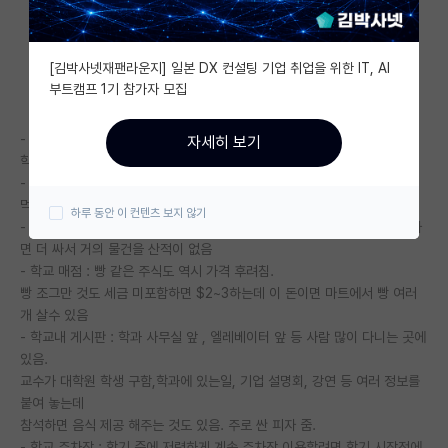
자유 게시판(아무개랩)
[김박사넷재팬라운지] 일본 DX 컨설팅 기업 취업을 위한 IT, AI
미국 유학 게시판
부트캠프 1기 참가자 모집
미국 대학원 합격 후기 게시판
- 학교는 큼 : 서울대보다도 엄청 큼, 하지만 가는 곳은 한정됨. 서울대처럼
자세히 보기
대학원생 모집 게시판
학교 안으로 버스가 돌아다님.
- 학교 식당 : 학교안에 여러 프랜차이즈 식당이 있음. 근데 귀찮아서 계속
대학원 합격 후기 게시판
먹는 것만 먹음.
하루 동안 이 컨텐츠 보지 않기
- 학교안 서점 : 책, 학용품, 학교 관련 기념품, 세일 상품도 있음. 밖에서 사
연구실(PI) 홍보 게시판
면 더 싸서 거의 물건을 산적이 없음
- 학교 매점 : 빵 같은 주식도 역시 가격 후려침.
석박사 채용 정보 게시판
빵 조그만 것도 세금 미포함하면 $2~3하는데 이 돈이면 마트에서 빵 여러
개 살수 있음
임용 정보 게시판
- 학교내 게시판 : 학과 사무실 앞 , 엘레베이터 앞 등 사람 많이 다니는 곳에
학부 인턴 게시판
있음.
교수가 대학원 학생 구함,학과에 있는일, 기업 설명회, 강연 등 여러 정보를
취업 게시판
붙여 놓는데
참석하면 음식 제공 해주는 것도 있음. 주로 싼 피자 줌.
임용 후기 게시판
- 학교 주차장 : 학기 중에 저렴하게 계속 주차장 이용할려면 학기 시작전에