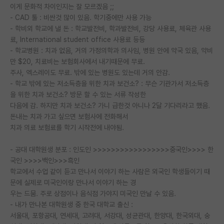
이게 문화적 차이인지는 잘 모르겠음 ;;
재팬라운지 🌸
- CAD 툴 : 비싼것 많이 있음. 학기중에만 사용 가능
- 학비외 학교에 낼 돈 : 학교발전비, 학과발전비, 강당 사용료, 체육관 사용
료, International student office 사용료 등등
- 학교병원 : 치과 없음, 거의 가정의학과 의사임, 병원 안에 약국 있음, 약비
만 $20, 치료비는 보험회사에서 내기때문에 무료.
주사, 엑스레이도 무료. 밖에 있는 병원도 있는데 거의 안감.
- 학교 밖에 있는 저소득층을 위한 치과 보건소? : 무슨 기관가서 저소득층
을 위한 치과 보건소? 방문 할 수 있는 서류 작성한
다음에 감. 하지만 치과 보건소? 가니 급한것 아니나 2달 기다리라고 했음.
돈내는 치과 가고 싶으면 보험사에 전화해서
치과 의료 보험료를 학기 시작전에 내야됨.
- 공대 대학원생 분포 : 인도인 >>>>>>>>>>>>>>>>>중국인>>>> 한
국인 >>>>백인>>>흑인
학교에서 수업 같이 듣고 만나서 이야기 하는 사람은 외국인 학생들이기 때
문에 실제로 미국인이랑 만나서 이야기 하는 경
우는 드뭄. 주로 상점이나 음식점 가야지 미국인 만날 수 있음.
- 내가 만나본 대학원생 중 한국 대학교 출신 :
서울대, 포항공대, 연세대, 고려대, 서강대, 성균관대, 한양대, 한국외대, 숭