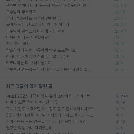
포스텍 억까에 대해 (동문의 학문적 아웃풋에 대한 반박)
50
교수님이 무서워요
16
석사 받았는데도 교수랑 연락한다.
43
물박사 되는 건 교수탓도 있는거 아니냐
29
교수님이 슬럼프에 빠지게 되는 과정
40
대학원 어디로 가야할까요?
5
편애 하는 방법
12
알츠하이머 관련 고등학생 탐구 포트폴리오
5
이사이트가 처음엔 정말 도움많이됐는데
14
커뮤니티는 다 쓰레기통이지
6
정보보안 연구하는 입장에선 식별가능한 사진을 올리는건 비추이긴함
5
최근 댓글이 많이 달린 글
[무료] 2026 미국 대학원 유학 스타터팩 - 가이드북 & 합격자 컨택메일 템플릿
645
미박 탑스쿨 유학이 빡세진 이유
19
혹시 이정도 스펙이면 어느정도 잡고 준비해야하나요?
14
SSH 박사과정을 그만두고 지방대 박사로 옮기면 교수의 꿈은 끝일까요?
21
카이스트는 모든 연구실마다 서버 제공해주나요?
15
연구실 학생 하나 자퇴했는데
9