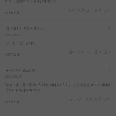
렌트 200이면 촌동네 아닌거 같은데..
0
4
1
0
0
대댓글 쓰기
노래하는 토마스 홉스
2021.09.28
근데 뭘 느꼈다는거임
0
9
1
0
0
대댓글 쓰기
깜찍한 제인 오스틴
2021.09.28
'충청도에 이름모를 학교'가 k는 아니겠지? 하긴 거긴 충청남/북도가 아니라
충청권 광역시에 있으니까
0
0
0
0
0
대댓글 쓰기