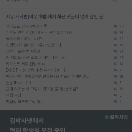
자유 게시판(아무개랩)에서 최근 댓글이 많이 달린 글
카이스트 경영공학부 서류
28
입학도 안한 신입생이 원래 관심을 받나요
14
물박사의 기준이 뭐임?
22
신생랩가지말라는 이유가 있었구나
16
장학금 모은 랩비통장
21
AI 학회들 거품 슬슬 지적이 나오네요
27
카이스트 서류 전형 배수
10
DGIST 가는 방법 추천 부탁드립니다.
7
박사진학하기에 2억은 괜찮은 (?) 정도의 경제력인가요
16
논문 IF vs JCR
5
근데 여기는 왜 그렇게 SPK를 물어보는거임?
12
면접 복장
5
편입생 학부연구생 질문
6