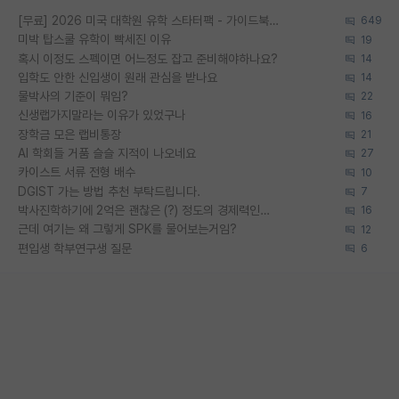
[무료] 2026 미국 대학원 유학 스타터팩 - 가이드북 & 합격자 컨택메일 템플릿
649
미박 탑스쿨 유학이 빡세진 이유
19
혹시 이정도 스펙이면 어느정도 잡고 준비해야하나요?
14
입학도 안한 신입생이 원래 관심을 받나요
14
물박사의 기준이 뭐임?
22
신생랩가지말라는 이유가 있었구나
16
장학금 모은 랩비통장
21
AI 학회들 거품 슬슬 지적이 나오네요
27
카이스트 서류 전형 배수
10
DGIST 가는 방법 추천 부탁드립니다.
7
박사진학하기에 2억은 괜찮은 (?) 정도의 경제력인가요
16
근데 여기는 왜 그렇게 SPK를 물어보는거임?
12
편입생 학부연구생 질문
6