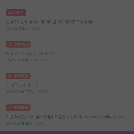
김GPT
한국교수는 미국에서 막 태어난 아이디어갖고 귀국해서
32
26
9601
명예의전당
박사 8학기 자퇴... 2년뒤 후기
583
46
105991
명예의전당
저 미국 교수입니다
339
107
100312
명예의전당
지난 10년간 국제 심리학계를 뒤흔든 재현위기 (reproductibility crisis) 요약 (1편)
306
28
42905