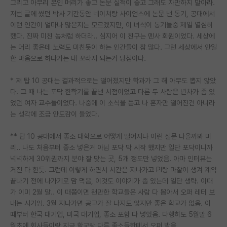
그리고 아무리 본인 머리가 좋고 논문 실적이 좋고 그래도 자만하지 말아라.
저번 글에 썼던 박사 기간동안 네이쳐랑 사이언스에 논문 낸 동기, 공대에서
이런 인간이 얼마나 많은지는 모르겠지만, 이 녀석이 동기들중 제일 열심히
했다. 진짜 미친 놈처럼 하더라.. 심지어 이 친구는 멘사 회원이었다. 세상에
는 머리 좋은데 노력도 미친듯이 하는 인간들이 참 많다. 그런 세상에서 안일
한 마음으로 하다가는 내 꼬라지 되는거 당첨이다.
* 저 탑 10 공대는 결과적으로는 떨어졌지만 학과가 그 해 아무도 뽑지 않았
다. 그 때 나는 포닥 한학기를 끝낸 시점이었고 다른 두 사람은 년차가 좀 있
었던 여자 교수들이었다. 나중에 이 소식을 듣고 나 혼자만 떨어진건 아니라
는 생각에 조금 안도감이 들었다.
** 탑 10 공대에서 좋소 대학으로 어떻게 떨어지냐 이런 질문 나올까봐 미
리.. 나도 처음부터 좋소 넣은거 아님 포닥 막 시작 했지만 일단 포닥이니까
넉넉하게 30위권까지 분야 잘 맞는 곳, 5개 정도만 넣었음. 아마 인터뷰는
거진 다 한듯. 그런데 이렇게 하면서 시간은 지나가고 PI랑 마찰이 생겨 계약
끝나기 전에 나가기로 맘 먹음, 이것도 이야기가 좀 있는데 일단 생략. 이때
가 이미 2월 말.. 이 때쯤이면 왠만한 학교들은 사람 다 뽑아서 오퍼 레터 보
내는 시기임. 3월 지나가면 공고가 잘 나지도 않지만 좋은 학교가 없음. 이
때부터 한국 대기업, 미국 대기업, 좋소 포함 다 넣었음. 다행히도 5월말 6
월초에 회사들이랑 지금 학교랑 다른 좋소들한테서 오퍼 받음.