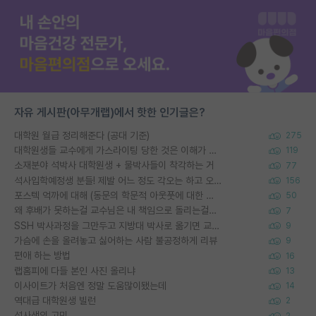
자유 게시판(아무개랩)에서 핫한 인기글은?
대학원 월급 정리해준다 (공대 기준)
275
대학원생들 교수에게 가스라이팅 당한 것은 이해가 갑니다. 안타깝네요.
119
소재분야 석박사 대학원생 + 물박사들이 착각하는 거
77
석사입학예정생 분들! 제발 어느 정도 각오는 하고 오세요.
156
포스텍 억까에 대해 (동문의 학문적 아웃풋에 대한 반박)
50
왜 후배가 못하는걸 교수님은 내 책임으로 돌리는걸까요?
7
SSH 박사과정을 그만두고 지방대 박사로 옮기면 교수의 꿈은 끝일까요?
9
가슴에 손을 올려놓고 싫어하는 사람 불공정하게 리뷰
9
편애 하는 방법
16
랩홈피에 다들 본인 사진 올리냐
13
이사이트가 처음엔 정말 도움많이됐는데
14
역대급 대학원생 빌런
2
석사생의 고민
2