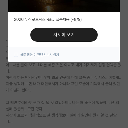
자유 게시판(아무개랩)
2026 두산로보틱스 R&D 집중채용 (~8/9)
미국 유학 게시판
미국 대학원 합격 후기 게시판
자세히 보기
내 인생을 돌아 보면 이것보다는 나을 수 있었는데 하는 생각이 많이 든다.
대학원생 모집 게시판
나도 여기에 오는 많은 어린 후배들처럼 박사 시절에는 뭔가 될 것 같았다.
유학생이란 이점으로 박사 과정 때 서울에 있는 대학들에 초대 받아 플젠도
하루 동안 이 컨텐츠 보지 않기
대학원 합격 후기 게시판
하고 강연료도 받고..
아.. 나를 알아 보고 초대를 해준 것은 아니고 내가 여기저기 엄청 컨택을 했
연구실(PI) 홍보 게시판
다.
이런거 하는 박사생인데 찾아 뵙고 연구에 대해 말씀 좀 나누시죠.. 이렇게..
석박사 채용 정보 게시판
지금 생각해 보면 내가 대단해서가 아니라 그런 모습이 기특해서 불러 줬던
게 아닐까 한다..
임용 정보 게시판
학부 인턴 게시판
그 때만 하더라도 뭔가 잘 될 것 같았는데.. 나는 왜 좋소에 있을까... 난 왜
실패 했을까.. 고민 했다.
취업 게시판
시간이 흐르고 객관적으로 잘 생각해보니 실패의 원인이 뭔지 알 것 같았
다...
임용 후기 게시판