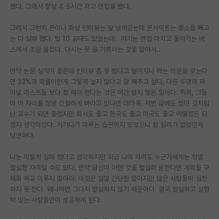
했다. 그래서 항상 4-5시간 자고 면접을 봤다.
재팬라운지 🌸
그래서 그런지 폰이나 화상 인터뷰는 잘 넘어갔는데 온사이트는 좋소들 빼고
는 다 실패 했다. 탑 10 공대도 있었는데.. 여기는 면접 마치고 돌아가는 버
스에서 조금 울었다. 다시는 못 올 기회라는 것을 알아서..
만약 논문 실적이 좋은데 인터뷰 좀 못 봤다고 떨어지나 하는 의문을 갖는다
면 33%의 확률이란게 그렇게 높지 않다고 말 해주고 싶다. 다른 두명의 파
이널 리스트들 보다 잘 해야 한다는 것은 여간 쉽지 않은 일이다. 특히, 그들
이 이 자리를 정말 간절하게 바라고 있다면 더더욱. 저번 글에도 썼던 것처럼
난 교수가 되면 좋겠지만 회사도 좋고 한국도 좋고 미국도 좋고 어떻겠든 되
겠지 생각이었다. 거기다가 미루는 습관까지 있었으니 잘 될리가 없었던게
당연하다.
나는 이렇게 실패 했다고 생각하지만 지금 나의 자리도 누군가에게는 정말
절실한 자리일 수도 있다. 만약 당신이 어떤 것을 절실히 원한다면 계획을 구
체화 하고 미루지 말아라. 이것은 정말 간단한 말이지만 많은 사람들이 실천
하지 못 한다. 왜냐하면 그다지 절실하지 않기 때문이다. 결국 절실하고 실행
력 있는 사람들만이 성공하게 된다.