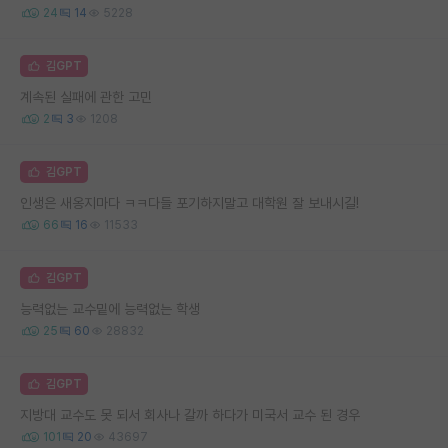
24
14
5228
김GPT
계속된 실패에 관한 고민
2
3
1208
김GPT
인생은 새옹지마다 ㅋㅋ다들 포기하지말고 대학원 잘 보내시길!
66
16
11533
김GPT
능력없는 교수밑에 능력없는 학생
25
60
28832
김GPT
지방대 교수도 못 되서 회사나 갈까 하다가 미국서 교수 된 경우
101
20
43697