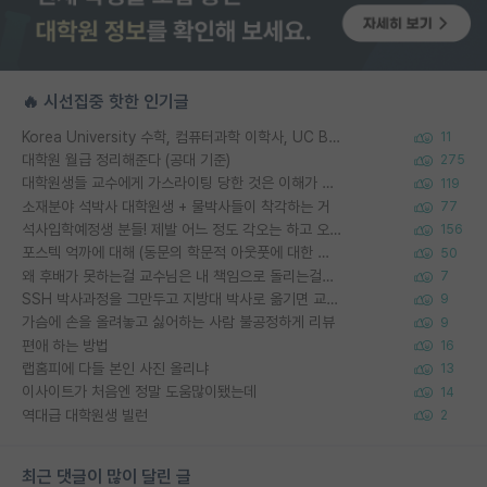
🔥 시선집중 핫한 인기글
Korea University 수학, 컴퓨터과학 이학사, UC Berkeley 산업공학 대학원 공학박사가 되는 것은 쉽지 않겠죠?
11
대학원 월급 정리해준다 (공대 기준)
275
대학원생들 교수에게 가스라이팅 당한 것은 이해가 갑니다. 안타깝네요.
119
소재분야 석박사 대학원생 + 물박사들이 착각하는 거
77
석사입학예정생 분들! 제발 어느 정도 각오는 하고 오세요.
156
포스텍 억까에 대해 (동문의 학문적 아웃풋에 대한 반박)
50
왜 후배가 못하는걸 교수님은 내 책임으로 돌리는걸까요?
7
SSH 박사과정을 그만두고 지방대 박사로 옮기면 교수의 꿈은 끝일까요?
9
가슴에 손을 올려놓고 싫어하는 사람 불공정하게 리뷰
9
편애 하는 방법
16
랩홈피에 다들 본인 사진 올리냐
13
이사이트가 처음엔 정말 도움많이됐는데
14
역대급 대학원생 빌런
2
최근 댓글이 많이 달린 글