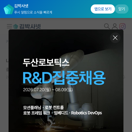
김박사넷
앱으로 보기
닫기
푸시 알림으로 소식을 빠르게
커뮤니티 홈
자유 게시판(아무개랩)
대학원생 모집
나는 어쩌다 미국의 좋소 대학 교수가 되었나
국내대학원 정보
졸린 쇼펜하우어
연구실&오픈랩
2023.06.02
30
30361
커뮤니티
커뮤니티 홈
전체글보기
베스트 게시판
IF 명예의전당