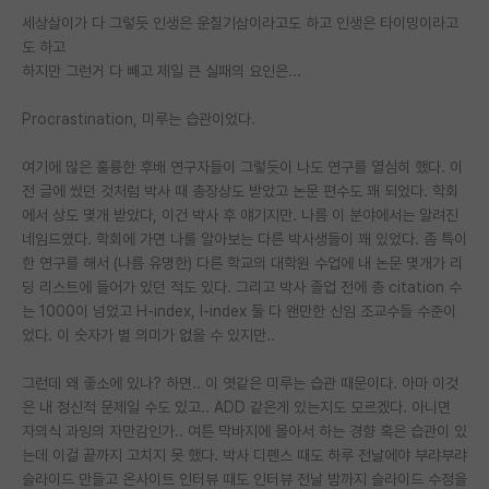
세상살이가 다 그렇듯 인생은 운칠기삼이라고도 하고 인생은 타이밍이라고
PI 전용 게시판
도 하고
하지만 그런거 다 빼고 제일 큰 실패의 요인은...
인문사회 계열 게시판
Procrastination, 미루는 습관이었다.
특수/전문대학원 게시판
반도체/AI 게시판
여기에 많은 훌륭한 후배 연구자들이 그렇듯이 나도 연구를 열심히 했다. 이
전 글에 썼던 것처럼 박사 때 총장상도 받았고 논문 편수도 꽤 되었다. 학회
장학금/장학생 게시판
에서 상도 몇개 받았다, 이건 박사 후 얘기지만. 나름 이 분야에서는 알려진
네임드였다. 학회에 가면 나를 알아보는 다른 박사생들이 꽤 있었다. 좀 특이
학술 정보 게시판
한 연구를 해서 (나름 유명한) 다른 학교의 대학원 수업에 내 논문 몇개가 리
딩 리스트에 들어가 있던 적도 있다. 그리고 박사 졸업 전에 총 citation 수
홍보 게시판
는 1000이 넘었고 H-index, I-index 둘 다 왠만한 신임 조교수들 수준이
었다. 이 숫자가 별 의미가 없을 수 있지만..
커리어
유학교육
그런데 왜 좋소에 있나? 하면.. 이 엿같은 미루는 습관 때문이다. 아마 이것
은 내 정신적 문제일 수도 있고.. ADD 같은게 있는지도 모르겠다. 아니면
이벤트
자의식 과잉의 자만감인가.. 여튼 막바지에 몰아서 하는 경향 혹은 습관이 있
는데 이걸 끝까지 고치지 못 했다. 박사 디펜스 때도 하루 전날에야 부랴부랴
반도체 아카데미
슬라이드 만들고 온사이트 인터뷰 때도 인터뷰 전날 밤까지 슬라이드 수정을