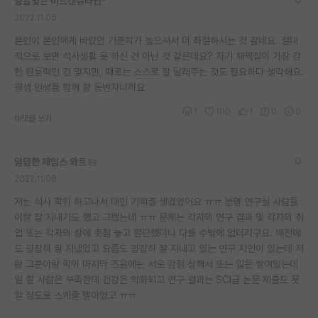
능글맞은 비트겐슈타인
*
2022.11.05
본인이 본인에게 바랐던 기준치가 높으셔서 더 좌절하시는 것 같네요. 절대
적으로 보면 석사생활 못 하신 건 아닌 것 같은데요? 자기 채찍질이 가장 강
한 원동력인 건 맞지만, 때로는 스스로 잘 달래주는 것도 필요하다 생각해요.
평생 인생을 함께 할 동반자니까요
1
100
1
0
0
대댓글 쓰기
덤덤한 제임스 와트
2022.11.06
저는 석사 학위 하고나서 대인 기피증 생겼었어요 ㅠㅠ 분명 연구실 사람들
이랑 잘 지내기도 했고 그랬는데 ㅠㅠ 문제는 각자의 연구 결과 및 각자의 취
업 또는 각자의 삶에 촛점 놓고 판단했더니 다를 수밖에 없더라구요. 예전에
도 굉장히 잘 지냈었고 요즘도 굉장히 잘 지내고 있는 연구 지인이 있는데 저
랑 그분이랑 학위 마지막 즈음에는 서로 감정 상해서 또는 일은 쌓여있는데
일 할 사람은 부족한데 건강은 악화되고 연구 결과는 SCI급 논문 제출도 못
할 정도로 스케줄 헬이었고 ㅠㅠ