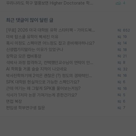
우리나라도 학구 열풍보면 Higher Doctorate 학위가 필요하다고 봅니다.
4
최근 댓글이 많이 달린 글
[무료] 2026 미국 대학원 유학 스타터팩 - 가이드북 & 합격자 컨택메일 템플릿
652
미박 탑스쿨 유학이 빡세진 이유
19
혹시 이정도 스펙이면 어느정도 잡고 준비해야하나요?
14
신생랩가지말라는 이유가 있었구나
18
장학금 모은 랩비통장
21
석박사 과정 합격하고, 컨택했던교수님이 연락이 안됩니다...
8
AI 학회들 거품 슬슬 지적이 나오네요
32
박사진학하기에 2억은 괜찮은 (?) 정도의 경제력인가요
16
SPK 대학원 현실적으로 가능한 스펙인가요?
6
근데 여기는 왜 그렇게 SPK를 물어보는거임?
16
석사가 1저자 논문 가져가는게 흔한건가요?
5
면접 복장
6
편입생 학부연구생 질문
7