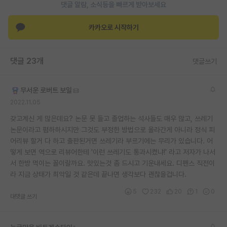
댓글 알람, 소식등을 빠르게 받아보세요
카카오로 시작하기
댓글 23개
댓글쓰기
무서운 로버트 보일
2022.11.05
갖고계신 게 많은데요? 논문 못 들고 졸업하는 석사들도 매우 많고, 쓰레기
논문이라고 폄하하시지만 그것도 부정한 방법으로 올라간게 아니라 정식 피
어리뷰 할거 다 하고 출판된거면 쓰레기라 부르기에는 무리가 있습니다. 어
떻게 보면 역으로 리뷰어한테 '이런 쓰레기도 통과시켰냐!' 라고 저자가 나서
서 한방 먹이는 꼴이랄까요. 맛있는것 좀 드시고 기운내세요. 디펜스 직전이
라 지금 상태가 최악일 것 같은데 끝나면 생각보다 괜찮을겁니다.
5
232
20
1
0
대댓글 쓰기