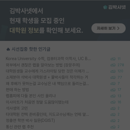
🔥 시선집중 핫한 인기글
Korea University 수학, 컴퓨터과학 이학사, UC Berkeley 산업공학 대학원 공학박사가 되는 것은 쉽지 않겠죠?
11
외부에서 괜찮은 랩을 알아보는 방법 (장문주의)
278
대학원생들 교수에게 가스라이팅 당한 것은 이해가 갑니다. 안타깝네요.
120
소재분야 석박사 대학원생 + 물박사들이 착각하는 거
77
왜 후배가 못하는걸 교수님은 내 책임으로 돌리는걸까요?
7
편애 하는 방법
17
랩홈피에 다들 본인 사진 올리냐
13
이사이트가 처음엔 정말 도움많이됐는데
16
석사생의 고민
2
타대학원 컨텍 준비중인데, 지도교수님께는 언제 말씀드려야 할까요?
2
정출연 학연 박사 질문(DGIST)
2
통신 관련 랩 추천
2