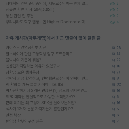
타대학원 컨텍 준비중인데, 지도교수님께는 언제 말씀드려야 할까요?
2
정출연 학연 박사 질문(DGIST)
2
통신 관련 랩 추천
2
우리나라도 학구 열풍보면 Higher Doctorate 학위가 필요하다고 봅니다.
4
자유 게시판(아무개랩)에서 최근 댓글이 많이 달린 글
카이스트 경영공학부 서류
28
알츠하이머 관련 고등학생 탐구 포트폴리오
14
물박사의 기준이 뭐임?
22
신생랩가지말라는 이유가 있었구나
18
장학금 모은 랩비통장
21
석박사 과정 합격하고, 컨택했던교수님이 연락이 안됩니다...
8
AI 학회들 거품 슬슬 지적이 나오네요
32
박사진학하기에 2억은 괜찮은 (?) 정도의 경제력인가요
16
SPK 대학원 현실적으로 가능한 스펙인가요?
6
근데 여기는 왜 그렇게 SPK를 물어보는거임?
16
석사가 1저자 논문 가져가는게 흔한건가요?
5
면접 복장
6
편입생 학부연구생 질문
7