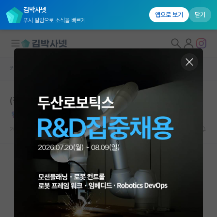
김박사넷
앱으로 보기
닫기
푸시 알림으로 소식을 빠르게
커뮤니티 홈
자유 게시판(아무개랩)
대학원생 모집
(장문) 언제나 대학원은 신중하게 생각해야 하네요
국내대학원 정보
털털한 카를 마르크스
연구실&오픈랩
2022.11.05
23
96382
커뮤니티
커뮤니티 홈
전체글보기
베스트 게시판
IF 명예의전당