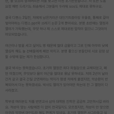
만, 늘 모조리 망쳐버리는 저를 보고선 이젠 포기한듯합니다. 저 또한 도움
요청 매번 드리기도 죄송해서 그분들이 두려워 sos도 제대로 못하구요.
PI 전용 게시판
결국 디펜스 3일전, 저에게 남은거라곤 대인기피증이랑 우울증, 통째로 갈아
인문사회 계열 게시판
엎어야하는 디펜스 ppt와 쓰레기 논문 2개 뿐이네요. 분명 초반에는 열정과
특수/전문대학원 게시판
열의가 가득했는데, 무엇 하나 제 스스로 제대로된 업적이 없으니 그것마저
마모되었습니다.
반도체/AI 게시판
야근이나 밤을 세고 싶어도 병 때문에 절대 금물이고 그로 인해 아무리 낮에
장학금/장학생 게시판
열심히 해도 늘 선배들에게 폐만 끼치고. 분명 좋으신 분들인데 서로 감정 상
할 수밖에 없는 제가 한심합니다.
학술 정보 게시판
결국 박사는 못하겠습니다. 초기의 열정은 죄다 좌절감으로 교체되었고, 폐
홍보 게시판
만 끼쳤으며, 무엇보다 몸이 야근을 절대로 용납 못하네요. 저의 2년이 날라
커리어
간거 같고 결국 간질 군면제라는 딱지가 평생 저에게 붙겠지만, 악순환이 반
복되어서 더는 못하겠네요. 박사도 열의가 있어야만 하는데 전 그 열정이 다
유학교육
사라졌고.
이벤트
학부생 여러분도 저를 반면교사 삼아 대학원 진학은 곰곰히 고민하시길 바라
요. 적성이 맞는 사람에겐 더 없이 천국일지도 모르겠지만, 적성이 안 맞으면
반도체 아카데미
아무리 악깡버 마인드라 해도 한계가 있네요. 초기의 열정은 사그라들고 실