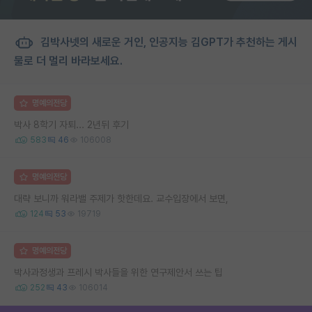
김박사넷의 새로운 거인, 인공지능 김GPT가 추천하는 게시
물로 더 멀리 바라보세요.
명예의전당
박사 8학기 자퇴... 2년뒤 후기
583
46
106008
명예의전당
대략 보니까 워라밸 주제가 핫한데요. 교수입장에서 보면,
124
53
19719
명예의전당
박사과정생과 프레시 박사들을 위한 연구제안서 쓰는 팁
252
43
106014