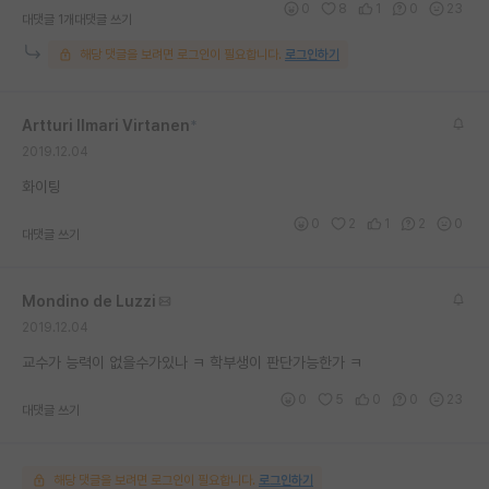
0
8
1
0
23
대댓글 1개
대댓글 쓰기
재팬라운지 🌸
해당 댓글을 보려면 로그인이 필요합니다.
로그인하기
Artturi Ilmari Virtanen
*
2019.12.04
화이팅
0
2
1
2
0
대댓글 쓰기
Mondino de Luzzi
2019.12.04
교수가 능력이 없을수가있나 ㅋ 학부생이 판단가능한가 ㅋ
0
5
0
0
23
대댓글 쓰기
해당 댓글을 보려면 로그인이 필요합니다.
로그인하기