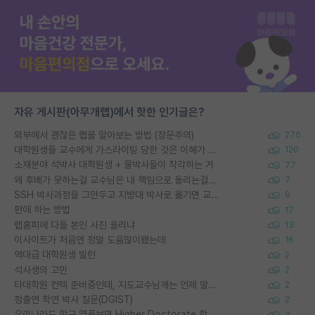
자유 게시판(아무개랩)에서 핫한 인기글은?
외부에서 괜찮은 랩을 알아보는 방법 (장문주의)
276
대학원생들 교수에게 가스라이팅 당한 것은 이해가 갑니다. 안타깝네요.
120
소재분야 석박사 대학원생 + 물박사들이 착각하는 거
77
왜 후배가 못하는걸 교수님은 내 책임으로 돌리는걸까요?
7
SSH 박사과정을 그만두고 지방대 박사로 옮기면 교수의 꿈은 끝일까요?
9
편애 하는 방법
17
랩홈피에 다들 본인 사진 올리냐
13
이사이트가 처음엔 정말 도움많이됐는데
16
역대급 대학원생 빌런
2
석사생의 고민
2
타대학원 컨텍 준비중인데, 지도교수님께는 언제 말씀드려야 할까요?
2
정출연 학연 박사 질문(DGIST)
2
우리나라도 학구 열풍보면 Higher Doctorate 학위가 필요하다고 봅니다.
3