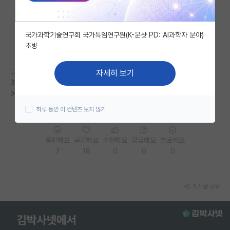
자유 게시판(아무개랩)
국가과학기술연구회 국가특임연구원(K-문샷 PD: AI과학자 분야)
미국 유학 게시판
초빙
미국 대학원 합격 후기 게시판
그냥 그만둘까 싶네요
자세히 보기
대학원생 모집 게시판
3학기차인데 이젠 아깝지도 않아요
어차피 지방대 석사 누가 알아준다고
대학원 합격 후기 게시판
하루 동안 이 컨텐츠 보지 않기
연구실(PI) 홍보 게시판
응원해요
공감해요
추천해요
궁금해요
별로에요
석박사 채용 정보 게시판
7
18
0
0
0
임용 정보 게시판
학부 인턴 게시판
게시글 공유
취업 게시판
임용 후기 게시판