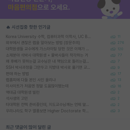
🔥 시선집중 핫한 인기글
Korea University 수학, 컴퓨터과학 이학사, UC Berkeley 산업공학 대학원 공학박사가 되는 것은 쉽지 않겠죠?
11
외부에서 괜찮은 랩을 알아보는 방법 (장문주의)
276
대학원생들 교수에게 가스라이팅 당한 것은 이해가 갑니다. 안타깝네요.
120
소재분야 석박사 대학원생 + 물박사들이 착각하는 거
77
왜 후배가 못하는걸 교수님은 내 책임으로 돌리는걸까요?
7
SSH 박사과정을 그만두고 지방대 박사로 옮기면 교수의 꿈은 끝일까요?
9
편애 하는 방법
17
랩홈피에 다들 본인 사진 올리냐
13
이사이트가 처음엔 정말 도움많이됐는데
16
역대급 대학원생 빌런
2
석사생의 고민
2
타대학원 컨텍 준비중인데, 지도교수님께는 언제 말씀드려야 할까요?
2
우리나라도 학구 열풍보면 Higher Doctorate 학위가 필요하다고 봅니다.
3
최근 댓글이 많이 달린 글