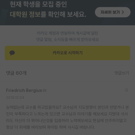
PI 전용 게시판
인문사회 계열 게시판
카카오 계정과 연동하여 게시글에 달린
특수/전문대학원 게시판
댓글 알람, 소식등을 빠르게 받아보세요
반도체/AI 게시판
카카오로 시작하기
장학금/장학생 게시판
학술 정보 게시판
댓글 60개
댓글쓰기
홍보 게시판
Friedrich Bergius
커리어
2019.12.04
유학교육
능력없는데 교수를 하고있을까요? 교수님의 지도방향이 본인과 안맞거나 본
인이 부족하다고 느끼는게 있으면 교수님과 이야기를 해보세요 지방대 석사
이벤트
라도 자신이 더 뛰어나단것을 입증하려 노력해보세요 현실에 안주하지말고
항상 더 위에를 바라보며 파이팅 하며 사시길 바람니다.
반도체 아카데미