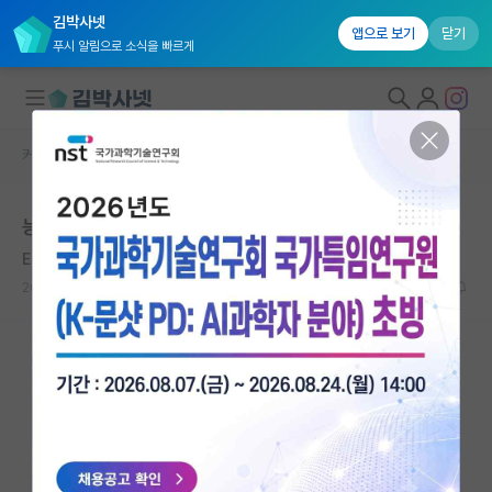
김박사넷
앱으로 보기
닫기
푸시 알림으로 소식을 빠르게
커뮤니티 홈
자유 게시판(아무개랩)
대학원생 모집
능력없는 교수밑에 능력없는 학생
국내대학원 정보
Ernst Cassirer
연구실&오픈랩
2019.12.04
60
28834
커뮤니티
커뮤니티 홈
전체글보기
베스트 게시판
IF 명예의전당