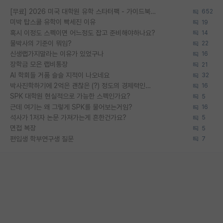
[무료] 2026 미국 대학원 유학 스타터팩 - 가이드북 & 합격자 컨택메일 템플릿
652
미박 탑스쿨 유학이 빡세진 이유
19
혹시 이정도 스펙이면 어느정도 잡고 준비해야하나요?
14
물박사의 기준이 뭐임?
22
신생랩가지말라는 이유가 있었구나
16
장학금 모은 랩비통장
21
AI 학회들 거품 슬슬 지적이 나오네요
32
박사진학하기에 2억은 괜찮은 (?) 정도의 경제력인가요
16
SPK 대학원 현실적으로 가능한 스펙인가요?
5
근데 여기는 왜 그렇게 SPK를 물어보는거임?
16
석사가 1저자 논문 가져가는게 흔한건가요?
5
면접 복장
5
편입생 학부연구생 질문
7