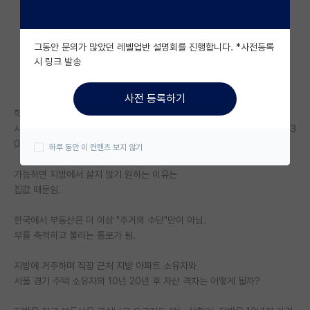
자유 게시판(아무개랩)
그동안 문의가 많았던 레벨업반 설명회를 진행합니다. *사전등록
미국 유학 게시판
시 링크 발송
미국 대학원 합격 후기 게시판
사전 등록하기
대학원생 모집 게시판
학생들이나 취준생 관점에선 저게 끌리겠지만,
사회 나와서 사업체 운영하며 재테크 중인, 나름 재테크 공부 빡세게 해 온 3
대학원 합격 후기 게시판
0대인 내 입장에선 좀 다른 생각임.
하루 동안 이 컨텐츠 보지 않기
연구실(PI) 홍보 게시판
가능하면 지방에서 살지 않기 원하는 이유는
집값 때문임.
석박사 채용 정보 게시판
한국에서 부동산은 더 이상 "주거의 수단"만이 아님.
임용 정보 게시판
부를 축적하고 불리는 통로가 됨.
학부 인턴 게시판
지방에 거주하며 직장 근처 지방 아파트 소유자와
취업 게시판
서울 경기 주택 소유자의 10년 20년 후 자산 격차는 어떻게 될까?
임용 후기 게시판