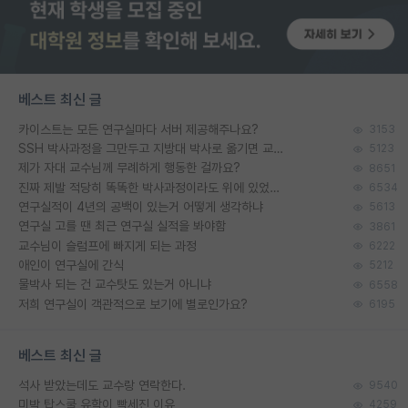
베스트 최신 글
카이스트는 모든 연구실마다 서버 제공해주나요?
3153
SSH 박사과정을 그만두고 지방대 박사로 옮기면 교수의 꿈은 끝일까요?
5123
제가 자대 교수님께 무례하게 행동한 걸까요?
8651
진짜 제발 적당히 똑똑한 박사과정이라도 위에 있었으면..
6534
연구실적이 4년의 공백이 있는거 어떻게 생각하냐
5613
연구실 고를 땐 최근 연구실 실적을 봐야함
3861
교수님이 슬럼프에 빠지게 되는 과정
6222
애인이 연구실에 간식
5212
물박사 되는 건 교수탓도 있는거 아니냐
6558
저희 연구실이 객관적으로 보기에 별로인가요?
6195
베스트 최신 글
석사 받았는데도 교수랑 연락한다.
9540
미박 탑스쿨 유학이 빡세진 이유
4259