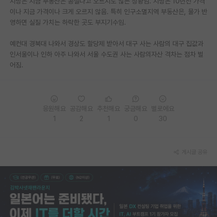
지방은 지금 부동산은 공실나고 오르지도 않는 상황임. 지방은 10년전 가격
이나 지금 가격이나 크게 오르지 않음. 특히 인구소멸지역 부동산은, 물가 반
PI 전용 게시판
영하면 실질 가치는 하락한 곳도 부지기수임.
인문사회 계열 게시판
예컨대 경북대 나와서 경상도 할당제 받아서 대구 사는 사람의 대구 집값과
특수/전문대학원 게시판
인서울이나 인하 아주 나와서 서울 수도권 사는 사람의자산 격차는 점차 벌
어짐.
반도체/AI 게시판
장학금/장학생 게시판
응원해요
공감해요
추천해요
궁금해요
별로에요
학술 정보 게시판
1
2
1
0
30
홍보 게시판
커리어
게시글 공유
유학교육
이벤트
반도체 아카데미