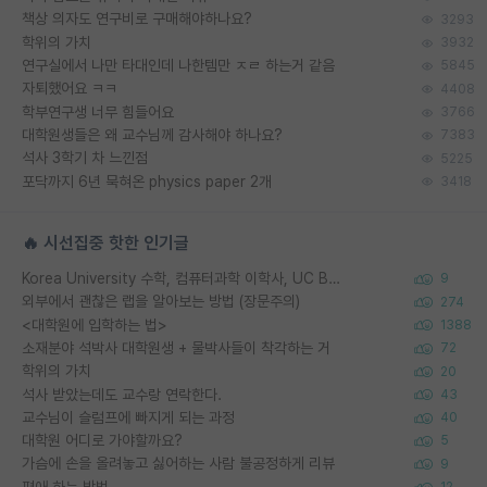
책상 의자도 연구비로 구매해야하나요?
3293
학위의 가치
3932
연구실에서 나만 타대인데 나한템만 ㅈㄹ 하는거 같음
5845
자퇴했어요 ㅋㅋ
4408
학부연구생 너무 힘들어요
3766
대학원생들은 왜 교수님께 감사해야 하나요?
7383
석사 3학기 차 느낀점
5225
포닥까지 6년 묵혀온 physics paper 2개
3418
🔥 시선집중 핫한 인기글
Korea University 수학, 컴퓨터과학 이학사, UC Berkeley 산업공학 대학원 공학박사가 되는 것은 쉽지 않겠죠?
9
외부에서 괜찮은 랩을 알아보는 방법 (장문주의)
274
<대학원에 입학하는 법>
1388
소재분야 석박사 대학원생 + 물박사들이 착각하는 거
72
학위의 가치
20
석사 받았는데도 교수랑 연락한다.
43
교수님이 슬럼프에 빠지게 되는 과정
40
대학원 어디로 가야할까요?
5
가슴에 손을 올려놓고 싫어하는 사람 불공정하게 리뷰
9
편애 하는 방법