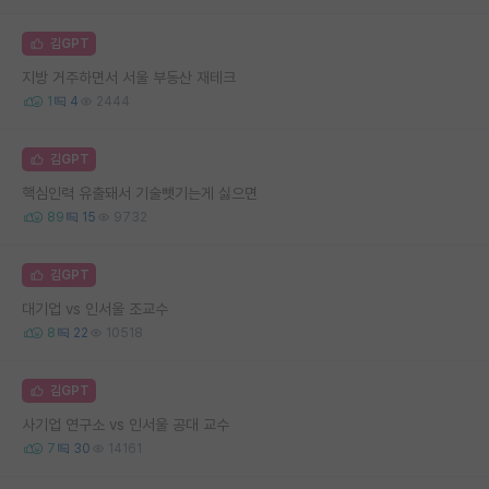
김GPT
지방 거주하면서 서울 부동산 재테크
1
4
2444
김GPT
핵심인력 유출돼서 기술뺏기는게 싫으면
89
15
9732
김GPT
대기업 vs 인서울 조교수
8
22
10518
김GPT
사기업 연구소 vs 인서울 공대 교수
7
30
14161