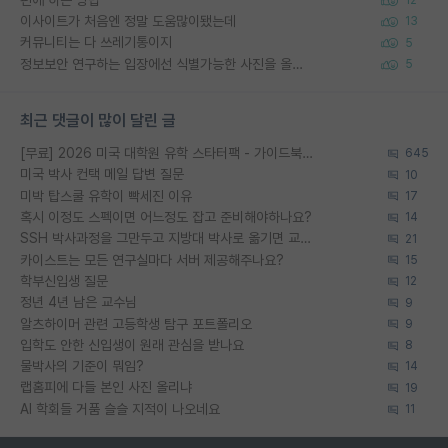
12
이사이트가 처음엔 정말 도움많이됐는데
13
커뮤니티는 다 쓰레기통이지
5
정보보안 연구하는 입장에선 식별가능한 사진을 올리는건 비추이긴함
5
최근 댓글이 많이 달린 글
[무료] 2026 미국 대학원 유학 스타터팩 - 가이드북 & 합격자 컨택메일 템플릿
645
미국 박사 컨택 메일 답변 질문
10
미박 탑스쿨 유학이 빡세진 이유
17
혹시 이정도 스펙이면 어느정도 잡고 준비해야하나요?
14
SSH 박사과정을 그만두고 지방대 박사로 옮기면 교수의 꿈은 끝일까요?
21
카이스트는 모든 연구실마다 서버 제공해주나요?
15
학부신입생 질문
12
정년 4년 남은 교수님
9
알츠하이머 관련 고등학생 탐구 포트폴리오
9
입학도 안한 신입생이 원래 관심을 받나요
8
물박사의 기준이 뭐임?
14
랩홈피에 다들 본인 사진 올리냐
19
AI 학회들 거품 슬슬 지적이 나오네요
11