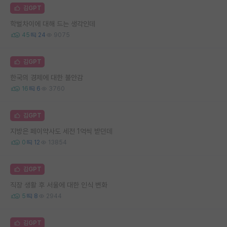
김GPT
학벌차이에 대해 드는 생각인데
45
24
9075
김GPT
한국의 경제에 대한 불안감
16
6
3760
김GPT
지방은 페이약사도 세전 1억씩 받던데
0
12
13854
김GPT
직장 생활 후 서울에 대한 인식 변화
5
8
2944
김GPT