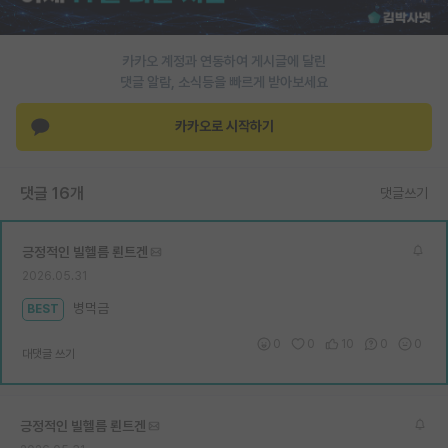
재팬라운지 🌸
카카오 계정과 연동하여 게시글에 달린
댓글 알람, 소식등을 빠르게 받아보세요
카카오로 시작하기
댓글 16개
댓글쓰기
긍정적인 빌헬름 뢴트겐
2026.05.31
병먹금
BEST
0
0
10
0
0
대댓글 쓰기
긍정적인 빌헬름 뢴트겐