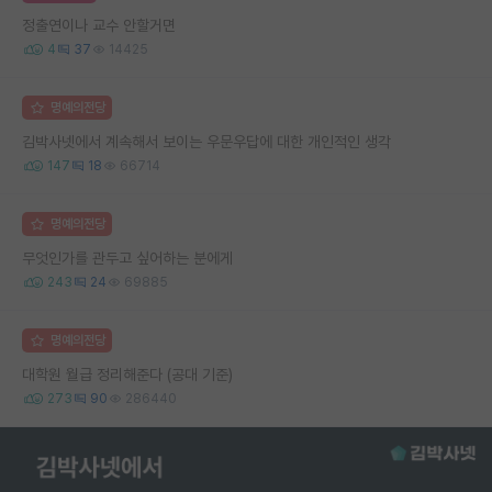
정출연이나 교수 안할거면
4
37
14425
명예의전당
김박사넷에서 계속해서 보이는 우문우답에 대한 개인적인 생각
147
18
66714
명예의전당
무엇인가를 관두고 싶어하는 분에게
243
24
69885
명예의전당
대학원 월급 정리해준다 (공대 기준)
273
90
286440