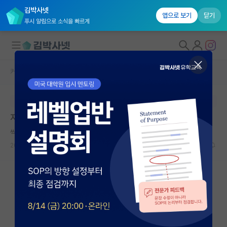
김박사넷
앱으로 보기
닫기
푸시 알림으로 소식을 빠르게
커뮤니티 홈
베스트 게시판
대학원생 모집
본문이 수정되지 않는 박제글입니다.
국내대학원 정보
지방할당제 때문에 지거국 가는게 최악의 선택인 이유
연구실&오픈랩
씩씩한 피타고라스
커뮤니티
2026.05.31
16
9390
커뮤니티 홈
전체글보기
베스트 게시판
IF 명예의전당