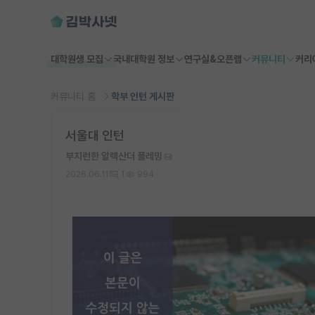
대학원생 모집
국내대학원 정보
연구실&오픈랩
커뮤니티
커리
커뮤니티 홈
학부 인턴 게시판
서울대 인턴
부지런한 알렉산더 플레밍
2026.06.11
1
994