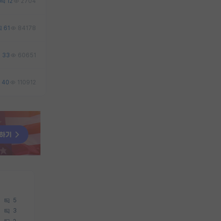
12
2704
61
84178
33
60651
40
110912
5
3