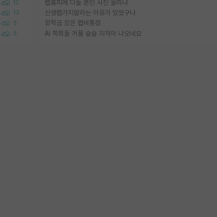
랩홈피에 다들 본인 사진 올리냐
12
신생랩가지말라는 이유가 있었구나
13
장학금 모은 랩비통장
5
AI 학회들 거품 슬슬 지적이 나오네요
5