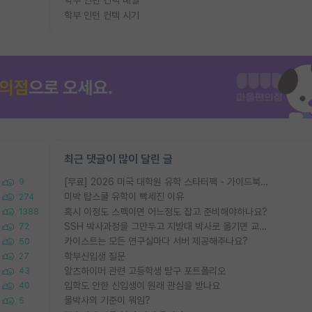
학부 인턴 컨택 메일
학부 인턴 컨텍 시기
최근 댓글이 많이 달린 글
[무료] 2026 미국 대학원 유학 스타터팩 - 가이드북 & 합격자 컨택메일 템플릿
9
미박 탑스쿨 유학이 빡세진 이유
274
혹시 이정도 스펙이면 어느정도 잡고 준비해야하나요?
1388
SSH 박사과정을 그만두고 지방대 박사로 옮기면 교수의 꿈은 끝일까요?
72
카이스트는 모든 연구실마다 서버 제공해주나요?
50
학부신입생 질문
27
알츠하이머 관련 고등학생 탐구 포트폴리오
43
입학도 안한 신입생이 원래 관심을 받나요
40
물박사의 기준이 뭐임?
5