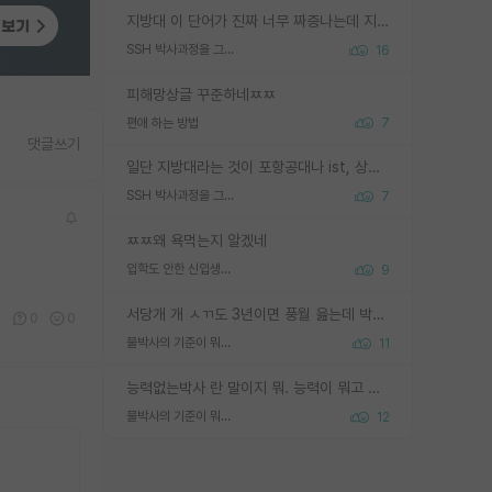
지방대 이 단어가 진짜 너무 짜증나는데 지방대면 다 그냥 쓰레기인가요? 무슨 말 같지도 않은 댓글들이 있는건지??? 지방에도 충분히 좋은 대학 많고 충분히 잘하는 교수님들 많습니다 포항공대 4개 IST 대표 지거국들 여기 모두 다 지방에 있고 여기 출신들 중에 교수하는 분들 적지 않습니다 지거국 출신이 무슨 교수를 하냐?라고 생각할 사람들 많은데 상위 대표 지거국에 아웃라이어들 많습니다 결국 개인의 연구역량과 실적이 중요합니다 이 역량을 펼치는데 있어서 지도교수와의 합도 중요합니다. 그리고 경력이 필요하면 해외포닥까지 다녀오세요
SSH 박사과정을 그만두고 지방대 박사로 옮기면 교수의 꿈은 끝일까요?
16
피해망상글 꾸준하네ㅉㅉ
편애 하는 방법
7
댓글쓰기
일단 지방대라는 것이 포항공대나 ist, 상위 지거국은 아니라고 생각하겠습니다. 그런곳은 서성한에 비해 소위 대학 네임밸류가 크게 뒤떨어지지는 않으니까요. 대학 이름이 중요하냐? 당연합니다. 대학 이름이 좋아서 좋은 아웃풋이 나오는 것이냐, 좋은 대학은 좋은 사람과 좋은 기회가 몰려있으니 아웃풋도 자연스럽게 좋아지는 것이냐? 대답하기 어려운 문제입니다. 아직 한국 사회에서 학벌을 보는 것도, 특히 이공계를 중심으로 학벌보다는 실적 위주라는 분위기가 형성되는 것도 사실입니다. 지방대 출신으로 전임교수가 될수 있느냐? 가능 불가능을 따지면 당연히 가능입니다. 지방대 박사 출신으로 전임교원이 된 경우가 실제로 있으니까요. 현실적인 가능성이 있느냐? 지금 이정도 대학의 교수가 되고싶다고 생각되는 대학 들어가서 컴공과 교수 목록 켜고 박사 어디서 받았는지 쭉 한번 보세요. 냉정하게 지방대 출신인 분들이 많지는 않으실겁니다.
SSH 박사과정을 그만두고 지방대 박사로 옮기면 교수의 꿈은 끝일까요?
7
ㅉㅉ왜 욕먹는지 알겠네
입학도 안한 신입생이 원래 관심을 받나요
9
서당개 개 ㅅㄲ도 3년이면 풍월 읊는데 박사 5년 이상 대리고 있으면서 물된건 교수 탓 맞는ㄱ게 거기가 서당이 아니란 소리임
0
0
0
물박사의 기준이 뭐임?
11
능력없는박사 란 말이지 뭐. 능력이 뭐고 능력이 있다는게 뭔지는 사람마다 기준이 다르니까 얘기해봐야 서로 자기 기준만 얘기해서 논쟁이 끝이 안나고. 주위에서 능력있고 야심있는 신입생이 교수가 유의미한 피드백을 아예 안주면서 제대로된 과제에 참여해볼 기회도 제공하지 않고 잡일 뺑뺑이만 돌려서 맨날 단순작업만 하면서 밤새다가 눈빛이 점점 죽어가는걸 본 사람은 물박사는 교수탓이라고 하고, 교수는 이것저것 알려도 주고 기회도 주고 사수 동기 붙여주면서 어떻게든 끌고가려고 하는데 본인이 매일 뺀질거리면서 출근 하는둥마는둥 하다가 기껏 와서도 폰이나 쳐다보다가 실험 망치고 저녁약속있어서 먼저 가볼게요~ 하는걸 본 사람은 물박사는 본인탓이라고 함.
물박사의 기준이 뭐임?
12