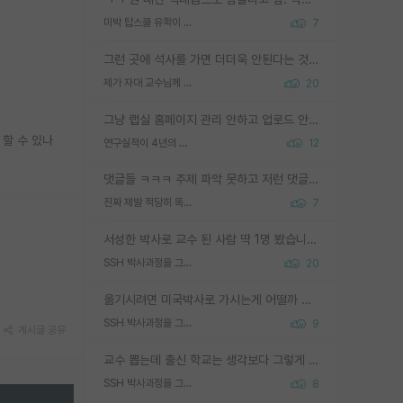
미박 탑스쿨 유학이 빡세진 이유
7
그런 곳에 석사를 가면 더더욱 안된다는 것을 깨달으시면 된겁니다!
제가 자대 교수님께 무례하게 행동한 걸까요?
20
그냥 랩실 홈페이지 관리 안하고 업로드 안한거 아님?
할 수 있나
연구실적이 4년의 공백이 있는거 어떻게 생각하냐
12
댓글들 ㅋㅋㅋ 주제 파악 못하고 저런 댓글들을 쓰네. 조직에 인간이 얼마나 중요한데 걱정될 수도 있지 ㅋㅋ 본인들은 퍽이나 잘하나봐 ? 현실은 남들한테 욕 안 먹는 1인분만 하는 것도 힘들텐데 ?
진짜 제발 적당히 똑똑한 박사과정이라도 위에 있었으면..
7
서성한 박사로 교수 된 사람 딱 1명 봤습니다. 근데 지방대 박사로 교수된 거는 기적이 일어나야되요. 서성한 학부부터여도 빡센게 교수임용일텐데 지방대박사로 무슨 교수가 되나요...... 중소기업/중견기업 팀장급/연구소장급이나 될거 같네요.
SSH 박사과정을 그만두고 지방대 박사로 옮기면 교수의 꿈은 끝일까요?
20
옮기시려면 미국박사로 가시는게 어떨까 싶네요. 교수가 꿈이면 미국박사 하고 미국교수 까지 같이 노리시는게 기회가 많지 않을까요?
SSH 박사과정을 그만두고 지방대 박사로 옮기면 교수의 꿈은 끝일까요?
9
게시글 공유
교수 뽑는데 출신 학교는 생각보다 그렇게 안 봄. 앞으로는 더 안 보게 될거임. 박사는 어디서 진행해도 됨. 단, 제대로 쌓고 좋은 실적 만들 수 있다면. 그런데 지방대는 그럴 가능성이 지극히 낮음. 나만 열심히 잘 하면 된다? 인간은 주변 환경에 지배되는 나약한 존재임. 주변의 지방대 대학원생과 섞이고 지방 특유의 여유로움 또는 나쁘게 얘기해서 나태함에 젖어 살다보면 교수의 꿈 자체를 잊어버리게 될 가능성도 있음. 주변 환경이 70~80%임.
SSH 박사과정을 그만두고 지방대 박사로 옮기면 교수의 꿈은 끝일까요?
8