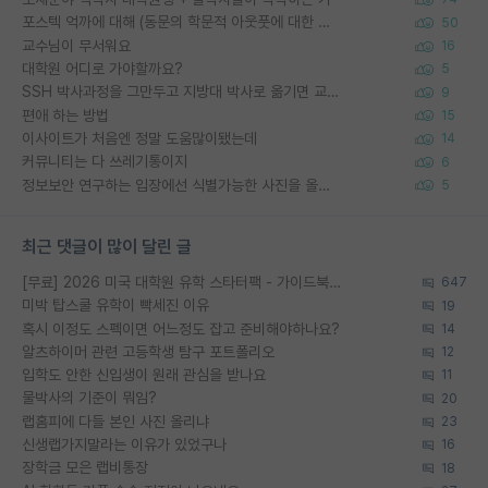
포스텍 억까에 대해 (동문의 학문적 아웃풋에 대한 반박)
50
교수님이 무서워요
16
대학원 어디로 가야할까요?
5
SSH 박사과정을 그만두고 지방대 박사로 옮기면 교수의 꿈은 끝일까요?
9
편애 하는 방법
15
이사이트가 처음엔 정말 도움많이됐는데
14
커뮤니티는 다 쓰레기통이지
6
정보보안 연구하는 입장에선 식별가능한 사진을 올리는건 비추이긴함
5
최근 댓글이 많이 달린 글
[무료] 2026 미국 대학원 유학 스타터팩 - 가이드북 & 합격자 컨택메일 템플릿
647
미박 탑스쿨 유학이 빡세진 이유
19
혹시 이정도 스펙이면 어느정도 잡고 준비해야하나요?
14
알츠하이머 관련 고등학생 탐구 포트폴리오
12
입학도 안한 신입생이 원래 관심을 받나요
11
물박사의 기준이 뭐임?
20
랩홈피에 다들 본인 사진 올리냐
23
신생랩가지말라는 이유가 있었구나
16
장학금 모은 랩비통장
18