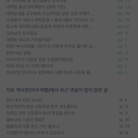
내 석사생활 참 많은일들이 있엇네요^^
212
대학원 월급 정리해준다 (공대 기준)
275
대학원생들 교수에게 가스라이팅 당한 것은 이해가 갑니다. 안타깝네요.
119
소재분야 석박사 대학원생 + 물박사들이 착각하는 거
74
포스텍 억까에 대해 (동문의 학문적 아웃풋에 대한 반박)
50
교수님이 무서워요
16
대학원 어디로 가야할까요?
5
SSH 박사과정을 그만두고 지방대 박사로 옮기면 교수의 꿈은 끝일까요?
9
편애 하는 방법
15
이사이트가 처음엔 정말 도움많이됐는데
14
커뮤니티는 다 쓰레기통이지
6
정보보안 연구하는 입장에선 식별가능한 사진을 올리는건 비추이긴함
5
자유 게시판(아무개랩)에서 최근 댓글이 많이 달린 글
정년 4년 남은 교수님
9
알츠하이머 관련 고등학생 탐구 포트폴리오
12
입학도 안한 신입생이 원래 관심을 받나요
11
물박사의 기준이 뭐임?
20
랩홈피에 다들 본인 사진 올리냐
23
신생랩가지말라는 이유가 있었구나
16