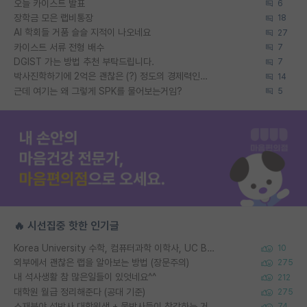
오늘 카이스트 발표
6
장학금 모은 랩비통장
18
AI 학회들 거품 슬슬 지적이 나오네요
27
카이스트 서류 전형 배수
7
DGIST 가는 방법 추천 부탁드립니다.
7
박사진학하기에 2억은 괜찮은 (?) 정도의 경제력인가요
14
근데 여기는 왜 그렇게 SPK를 물어보는거임?
5
🔥 시선집중 핫한 인기글
Korea University 수학, 컴퓨터과학 이학사, UC Berkeley 산업공학 대학원 공학박사가 되는 것은 쉽지 않겠죠?
10
외부에서 괜찮은 랩을 알아보는 방법 (장문주의)
275
내 석사생활 참 많은일들이 있엇네요^^
212
대학원 월급 정리해준다 (공대 기준)
275
소재분야 석박사 대학원생 + 물박사들이 착각하는 거
74