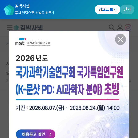
김박사넷
앱으로 보기
닫기
푸시 알림으로 소식을 빠르게
커뮤니티 홈
자유 게시판(아무개랩)
대학원생 모집
서울대 학부 인턴 컨택
국내대학원 정보
깜찍한 아인슈타인
연구실&오픈랩
2024.12.14
12
2706
커뮤니티
커뮤니티 홈
전체글보기
베스트 게시판
IF 명예의전당