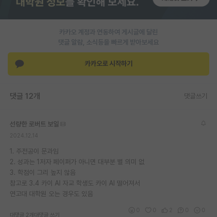
PI 전용 게시판
카카오 계정과 연동하여 게시글에 달린
인문사회 계열 게시판
댓글 알람, 소식등을 빠르게 받아보세요
특수/전문대학원 게시판
카카오로 시작하기
반도체/AI 게시판
장학금/장학생 게시판
댓글 12개
댓글쓰기
학술 정보 게시판
선량한 로버트 보일
홍보 게시판
2024.12.14
커리어
1. 주전공이 문과임
2. 성과는 1저자 페이퍼가 아니면 대부분 별 의미 없
유학교육
3. 학점이 그리 높지 않음
참고로 3.4 카이 AI 자교 학생도 카이 AI 떨어져서
이벤트
연고대 대학원 오는 경우도 있음
반도체 아카데미
0
0
2
0
0
대댓글 2개
대댓글 쓰기