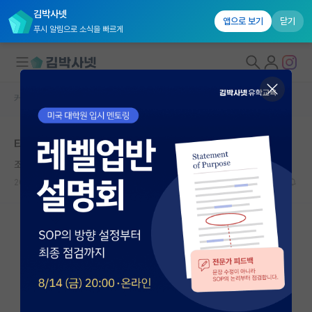
김박사넷
앱으로 보기
닫기
푸시 알림으로 소식을 빠르게
커뮤니티 홈
학부 인턴 게시판
대학원생 모집
타대 방학 인턴 질문 있습니다.
국내대학원 정보
조용한 아담 스미스
연구실&오픈랩
2026.05.07
1
821
커뮤니티
커뮤니티 홈
전체글보기
베스트 게시판
IF 명예의전당