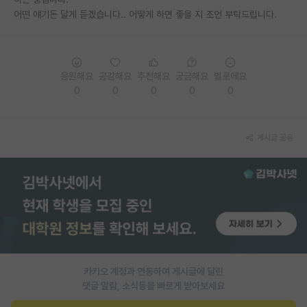
어떤 얘기든 달게 듣겠습니다.. 어떻게 하면 좋을 지 조언 부탁드립니다.
PI 전용 게시판
인문사회 계열 게시판
특수/전문대학원 게시판
응원해요
공감해요
추천해요
궁금해요
별로에요
0
0
0
0
0
반도체/AI 게시판
장학금/장학생 게시판
게시글 공유
학술 정보 게시판
홍보 게시판
커리어
유학교육
이벤트
카카오 계정과 연동하여 게시글에 달린
댓글 알람, 소식등을 빠르게 받아보세요
반도체 아카데미