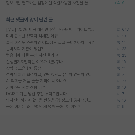
정보보안 연구하는 입장에선 식별가능한 사진을 올리는건 비추이긴함
6
최근 댓글이 많이 달린 글
[무료] 2026 미국 대학원 유학 스타터팩 - 가이드북 & 합격자 컨택메일 템플릿
647
미박 탑스쿨 유학이 빡세진 이유
19
혹시 이정도 스펙이면 어느정도 잡고 준비해야하나요?
14
물박사의 기준이 뭐임?
22
랩홈피에 다들 본인 사진 올리냐
23
신생랩가지말라는 이유가 있었구나
16
장학금 모은 랩비통장
21
석박사 과정 합격하고, 컨택했던교수님이 연락이 안됩니다...
7
AI 학회들 거품 슬슬 지적이 나오네요
27
카이스트 서류 전형 배수
10
DGIST 가는 방법 추천 부탁드립니다.
7
박사진학하기에 2억은 괜찮은 (?) 정도의 경제력인가요
16
근데 여기는 왜 그렇게 SPK를 물어보는거임?
9