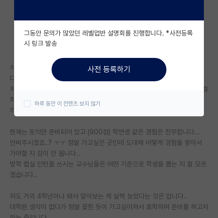
자유 게시판(아무개랩)
그동안 문의가 많았던 레벨업반 설명회를 진행합니다. *사전등록
미국 유학 게시판
시 링크 발송
미국 대학원 합격 후기 게시판
저는 현재 3학년 마치고 휴학 중인 건동홍 학생입니다.
사전 등록하기
대학원생 모집 게시판
다름이 아니라 정말 가고 싶은 랩실이 하나 있는데, ssh 라인입니다.
저 학교들이 자대생 위주 대학원인 것을 알고는 있으나, 정말 가고 싶어서 휴
대학원 합격 후기 게시판
학 중인 동안 방학때라도 인턴을 해보고 싶은데 그냥 냅다 지원해도 괜찮을
하루 동안 이 컨텐츠 보지 않기
까요...?
연구실(PI) 홍보 게시판
현재는 토익만 준비되어 있고 (900점) 학연생 같은 경험은 전무합니다...
석박사 채용 정보 게시판
안써주시겠죠..? ㅜㅜ 정말 가고싶은 곳인데 도대체 어떻게 경험을 쌓아서
가야할 지 감이 안 옵니다..
임용 정보 게시판
방학 랩실 인턴을 쓰시는 교수님들은 어떤 기준으로 학생을 뽑는 지 잘 모르
학부 인턴 게시판
겠습니다..
취업 게시판
저도 거의 4학년이나 돼서 알아보는 게 살짝 늦었다는 것은 압니다..
대학원 생각이 없다가 정말 꽂힌 듯이 가고싶어져서 휴학하며 준비를 하고자
임용 후기 게시판
하는 중입니다.