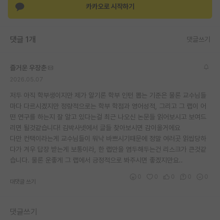
카카오로 시작하기
재팬라운지 🌸
댓글 1개
댓글쓰기
즐거운 우장춘
2026.05.07
저두 아직 학부생이지만 제가 알기론 학부 인턴 뽑는 기준은 물론 교수님들
마다 다르시겠지만 정량적으로는 학부 학점과 영어성적, 그리고 그 랩이 어
떤 연구를 하는지 잘 알고 있다는걸 최근 나오신 논문들 읽어보시고 보여드
리면 될것같습니다! 김박사넷에서 글들 찾아보시면 감이올거에요
다만 컨택이라는게 교수님들이 워낙 바쁘시기때문에 정말 여러곳 읽씹당하
다가 겨우 답장 받는게 보통이라, 한 랩만을 염두해두는건 리스크가 큰것같
습니다. 물론 운좋게 그 랩에서 긍정적으로 봐주시면 좋겠지만요..
0
0
0
0
0
대댓글 쓰기
댓글쓰기