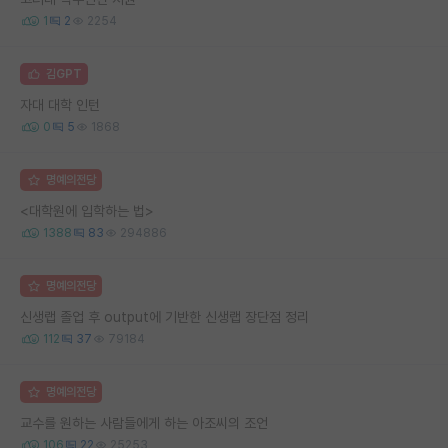
1
2
2254
김GPT
자대 대학 인턴
0
5
1868
명예의전당
<대학원에 입학하는 법>
1388
83
294886
명예의전당
신생랩 졸업 후 output에 기반한 신생랩 장단점 정리
112
37
79184
명예의전당
교수를 원하는 사람들에게 하는 아조씨의 조언
106
22
25253