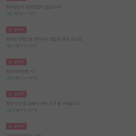
학부생인데 궁금한점이 있습니다!!
1
3
1763
김GPT
휴학생 인턴으로 받아주는 랩실은 원래 없나요..
0
7
2897
김GPT
타대 학부인턴 시
0
2
4495
김GPT
학부 인턴 및 상황에 대한 조언 좀 부탁립니다
0
7
2378
김GPT
고려대 학부인턴 지원