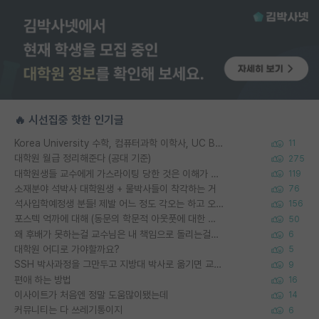
🔥 시선집중 핫한 인기글
Korea University 수학, 컴퓨터과학 이학사, UC Berkeley 산업공학 대학원 공학박사가 되는 것은 쉽지 않겠죠?
11
대학원 월급 정리해준다 (공대 기준)
275
대학원생들 교수에게 가스라이팅 당한 것은 이해가 갑니다. 안타깝네요.
119
소재분야 석박사 대학원생 + 물박사들이 착각하는 거
76
석사입학예정생 분들! 제발 어느 정도 각오는 하고 오세요.
156
포스텍 억까에 대해 (동문의 학문적 아웃풋에 대한 반박)
50
왜 후배가 못하는걸 교수님은 내 책임으로 돌리는걸까요?
6
대학원 어디로 가야할까요?
5
SSH 박사과정을 그만두고 지방대 박사로 옮기면 교수의 꿈은 끝일까요?
9
편애 하는 방법
16
이사이트가 처음엔 정말 도움많이됐는데
14
커뮤니티는 다 쓰레기통이지
6