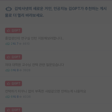
김박사넷의 새로운 거인, 인공지능 김GPT가 추천하는 게시
물로 더 멀리 바라보세요.
김GPT
졸업생인데 연구실 인턴 지원해보려합니다..
2
7
4610
김GPT
자대 대학원 교수님 컨택 관련 질문있습니다
0
8
3928
김GPT
컨택하기 터무니 없이 부족한 사람같으면 안하는게 나을까요
6
8
4036
김GPT