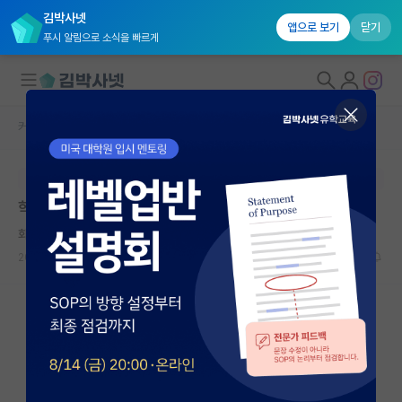
김박사넷
앱으로 보기
닫기
푸시 알림으로 소식을 빠르게
커뮤니티 홈
학부 인턴 게시판
대학원생 모집
본문이 수정되지 않는 박제글입니다.
국내대학원 정보
학연생 그만둘 때
연구실&오픈랩
화난 찰스 다윈
커뮤니티
2026.05.01
2
1108
커뮤니티 홈
전체글보기
베스트 게시판
IF 명예의전당