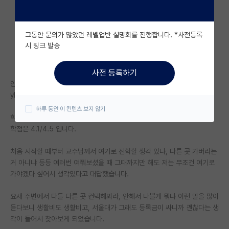
자유 게시판(아무개랩)
그동안 문의가 많았던 레벨업반 설명회를 진행합니다. *사전등록
미국 유학 게시판
시 링크 발송
미국 대학원 합격 후기 게시판
사전 등록하기
대학원생 모집 게시판
안녕하세요.
yk 4-1 재학중인 학생입니다.
대학원 합격 후기 게시판
하루 동안 이 컨텐츠 보지 않기
학부연구생은 3-2부터 지금까지 하고있습니다.
연구실(PI) 홍보 게시판
학점은 4.1/4.5 입니다.
석박사 채용 정보 게시판
처음 시작할 때부터 교수님께서 여기로 진학할 생각 있냐, 다른 곳 가버리는
거 아니냐 등등 여러번 여쭤보셨을 때 그때까지만 해도 저는 무조건 여기로
임용 정보 게시판
가야겠다 싶어서 생각있다고 대답했습니다.
학부 인턴 게시판
요새 주변에서 다들 다른 곳 컨텍해봐라, 안해서 나쁠게 뭐냐 이런 말을 많이
취업 게시판
듣다보니 생활비도 생활비고, 서울대가 그래도 등록금이 싸니까 괜찮다는 생
각이 들어서 찾아보게 되었습니다.
임용 후기 게시판