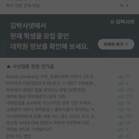
학부 인턴 컨택 메일
4
🔥 시선집중 핫한 인기글
Korea University 수학, 컴퓨터과학 이학사, UC Berkeley 산업공학 대학원 공학박사가 되는 것은 쉽지 않겠죠?
10
비지거국 지방국립대 4.38/4.5 -> GIST 기계로봇공학과 석사
4
외부에서 괜찮은 랩을 알아보는 방법 (장문주의)
275
대학원 월급 정리해준다 (공대 기준)
275
대학원생들 교수에게 가스라이팅 당한 것은 이해가 갑니다. 안타깝네요.
119
소재분야 석박사 대학원생 + 물박사들이 착각하는 거
76
석사입학예정생 분들! 제발 어느 정도 각오는 하고 오세요.
156
포스텍 억까에 대해 (동문의 학문적 아웃풋에 대한 반박)
50
대학원 어디로 가야할까요?
5
편애 하는 방법
16