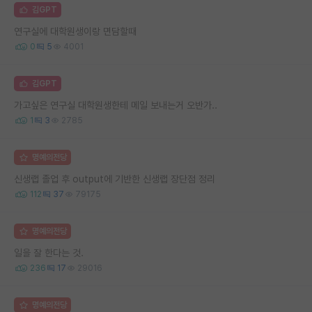
김GPT
연구실에 대학원생이랑 면담할때
0
5
4001
김GPT
가고싶은 연구실 대학원생한테 메일 보내는거 오반가..
1
3
2785
명예의전당
신생랩 졸업 후 output에 기반한 신생랩 장단점 정리
112
37
79175
명예의전당
일을 잘 한다는 것.
236
17
29016
명예의전당