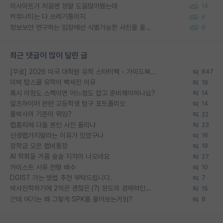
이사이트가 처음엔 정말 도움많이됐는데
14
커뮤니티는 다 쓰레기통이지
6
정보보안 연구하는 입장에선 식별가능한 사진을 올리는건 비추이긴함
6
최근 댓글이 많이 달린 글
[무료] 2026 미국 대학원 유학 스타터팩 - 가이드북 & 합격자 컨택메일 템플릿
647
미박 탑스쿨 유학이 빡세진 이유
19
혹시 이정도 스펙이면 어느정도 잡고 준비해야하나요?
14
알츠하이머 관련 고등학생 탐구 포트폴리오
14
물박사의 기준이 뭐임?
22
랩홈피에 다들 본인 사진 올리냐
23
신생랩가지말라는 이유가 있었구나
16
장학금 모은 랩비통장
19
AI 학회들 거품 슬슬 지적이 나오네요
27
카이스트 서류 전형 배수
10
DGIST 가는 방법 추천 부탁드립니다.
7
박사진학하기에 2억은 괜찮은 (?) 정도의 경제력인가요
15
근데 여기는 왜 그렇게 SPK를 물어보는거임?
8