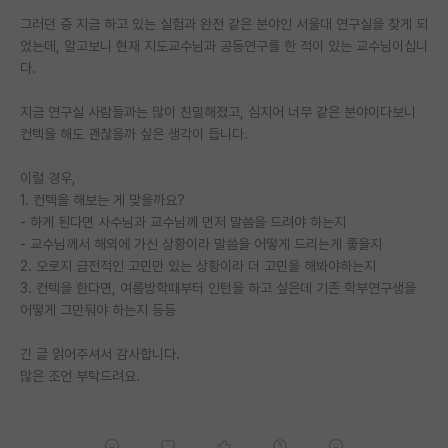
그러던 중 지금 하고 있는 실험과 완전 같은 분야인 서울대 연구실을 찾게 되
PI 전용 게시판
었는데, 알고보니 현재 지도교수님과 공동연구를 한 적이 있는 교수님이십니
다.
인문사회 계열 게시판
특수/전문대학원 게시판
지금 연구실 사람들과는 많이 친밀해졌고, 심지어 너무 같은 분야이다보니
컨텍을 해도 괜찮을까 싶은 생각이 듭니다.
반도체/AI 게시판
이럴 경우,
장학금/장학생 게시판
1. 컨텍을 해보는 게 맞을까요?
- 하게 된다면 사수님과 교수님께 먼저 말씀을 드려야 하는지
학술 정보 게시판
- 교수님께서 해외에 가신 상황이라 말씀을 어떻게 드리는게 좋을지
2. 오로지 금전적인 고민만 있는 상황이라 더 고민을 해봐야하는지
홍보 게시판
3. 컨텍을 한다면, 여름방학때부터 인턴을 하고 싶은데 기존 학부연구생을
어떻게 그만둬야 하는지 등등
커리어
유학교육
긴 글 읽어주셔서 감사합니다.
많은 조언 부탁드려요.
이벤트
반도체 아카데미