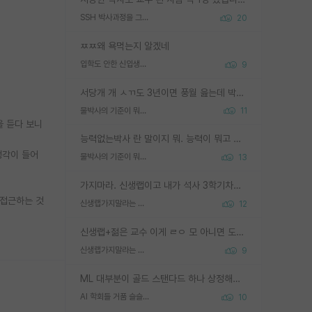
SSH 박사과정을 그만두고 지방대 박사로 옮기면 교수의 꿈은 끝일까요?
20
ㅉㅉ왜 욕먹는지 알겠네
입학도 안한 신입생이 원래 관심을 받나요
9
서당개 개 ㅅㄲ도 3년이면 풍월 읊는데 박사 5년 이상 대리고 있으면서 물된건 교수 탓 맞는ㄱ게 거기가 서당이 아니란 소리임
물박사의 기준이 뭐임?
11
을 듣다 보니
능력없는박사 란 말이지 뭐. 능력이 뭐고 능력이 있다는게 뭔지는 사람마다 기준이 다르니까 얘기해봐야 서로 자기 기준만 얘기해서 논쟁이 끝이 안나고. 주위에서 능력있고 야심있는 신입생이 교수가 유의미한 피드백을 아예 안주면서 제대로된 과제에 참여해볼 기회도 제공하지 않고 잡일 뺑뺑이만 돌려서 맨날 단순작업만 하면서 밤새다가 눈빛이 점점 죽어가는걸 본 사람은 물박사는 교수탓이라고 하고, 교수는 이것저것 알려도 주고 기회도 주고 사수 동기 붙여주면서 어떻게든 끌고가려고 하는데 본인이 매일 뺀질거리면서 출근 하는둥마는둥 하다가 기껏 와서도 폰이나 쳐다보다가 실험 망치고 저녁약속있어서 먼저 가볼게요~ 하는걸 본 사람은 물박사는 본인탓이라고 함.
생각이 들어
물박사의 기준이 뭐임?
13
가지마라. 신생랩이고 내가 석사 3학기차인데 최고참인데 나도 아무것도 모르는데 교수가 후배들 왜 논문 교육 안시키냐. 논문 왜 안 써오냐 닦달한다
 접근하는 것
신생랩가지말라는 이유가 있었구나
12
신생랩+젊은 교수 이게 ㄹㅇ 모 아니면 도인듯.
신생랩가지말라는 이유가 있었구나
9
ML 대부분이 골드 스탠다드 하나 상정해놓고 (벤치마크 데이터셋이 여러 개면 여러 개 상정) 그거 얼마나 잘 맞추나 싸움임 가끔 번뜩이는 설계 철학을 보여주는 논문들도 있지만 대부분 그거 성적 얼마나 더 올리느라에 혈안이 되어 있는 측면이 잇음
AI 학회들 거품 슬슬 지적이 나오네요
10