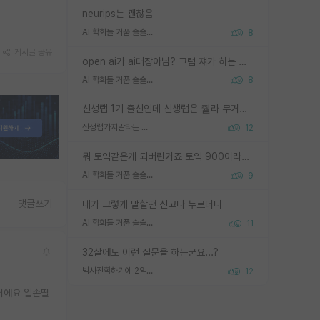
neurips는 괜찮음
AI 학회들 거품 슬슬 지적이 나오네요
8
게시글 공유
open ai가 ai대장아님? 그럼 쟤가 하는 말이 다 맞겠네
AI 학회들 거품 슬슬 지적이 나오네요
8
신생랩 1기 출신인데 신생랩은 줠라 무거운 바벨 같은거임. 들면 대박인데 못들면 깔려 죽음. 아무도 알려주지 않는 환경에서 자생해야하지만, 일단 살아남았다면 그 어떤 사람보다 악착같고 생존력 높은 사람으로 거듭날 수 있음
신생랩가지말라는 이유가 있었구나
12
뭐 토익같은게 되버린거죠 토익 900이라고 영어잘하는건 아닙니다만 잘하는사람은 다 900을 넘는 그런
AI 학회들 거품 슬슬 지적이 나오네요
9
댓글쓰기
내가 그렇게 말할땐 신고나 누르더니
AI 학회들 거품 슬슬 지적이 나오네요
11
32살에도 이런 질문을 하는군요...?
박사진학하기에 2억은 괜찮은 (?) 정도의 경제력인가요
12
거에요 일손딸