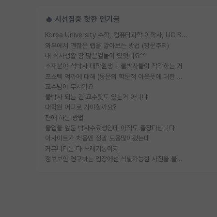
🔥 시선집중 핫한 인기글
Korea University 수학, 컴퓨터과학 이학사, UC Berkeley 산업공학 대학원 공학박사가 되는 것은 쉽지 않겠죠?
외부에서 괜찮은 랩을 알아보는 방법 (장문주의)
내 석사생활 참 많은일들이 있엇네요^^
소재분야 석박사 대학원생 + 물박사들이 착각하는 거
포스텍 억까에 대해 (동문의 학문적 아웃풋에 대한 반박)
교수님이 무서워요
물박사 되는 건 교수탓도 있는거 아니냐
대학원 어디로 가야할까요?
편애 하는 방법
졸업을 앞둔 박사수료생인데 아직도 출장다닙니다
이사이트가 처음엔 정말 도움많이됐는데
커뮤니티는 다 쓰레기통이지
정보보안 연구하는 입장에선 식별가능한 사진을 올리는건 비추이긴함