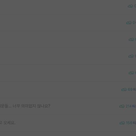
0
69
질문들… 너무 의미없지 않나요?
214
고 오세요.
156