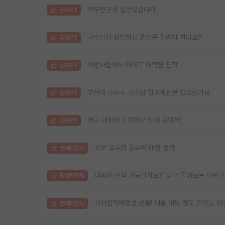
학부연구생 질문있습니다
김GPT
교수님이 창업하신 랩실은 걸러야 하나요?
김GPT
지방사립에서 타대로 대학원 진학
김GPT
부산대 ㅇㅁㅅ 교수님 알고계신분 있으신가요
김GPT
연고 대학원 진학(전기전자 공학부)
김GPT
초보 교수의 통수에 대한 생각
명예의전당
대학원 진학 가능할까요?’ 라고 물어보는 이런 
명예의전당
석사입학예정생 분들! 제발 어느 정도 각오는 하
명예의전당