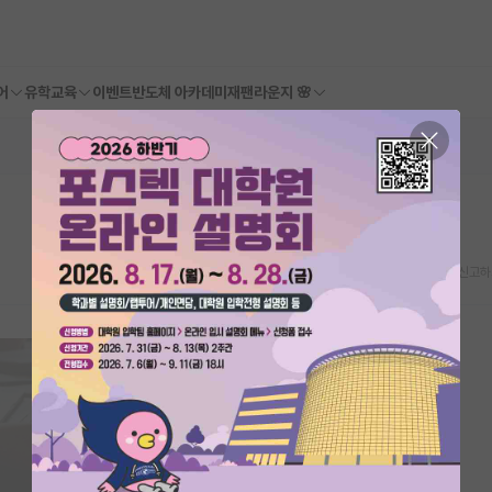
어
유학교육
이벤트
반도체 아카데미
재팬라운지 🌸
스크랩
신고하