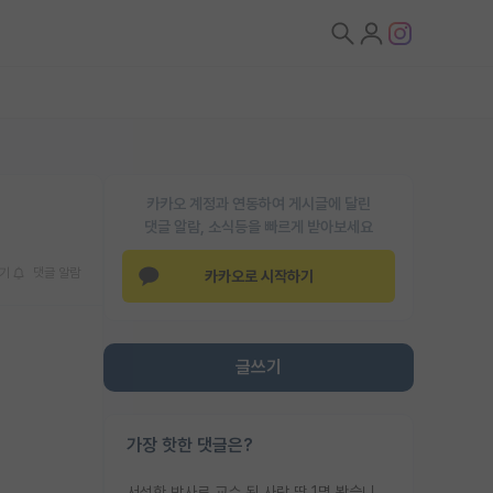
카카오 계정과 연동하여 게시글에 달린
댓글 알람, 소식등을 빠르게 받아보세요
기
댓글 알람
카카오로 시작하기
글쓰기
가장 핫한 댓글은?
서성한 박사로 교수 된 사람 딱 1명 봤습니다. 근데 지방대 박사로 교수된 거는 기적이 일어나야되요. 서성한 학부부터여도 빡센게 교수임용일텐데 지방대박사로 무슨 교수가 되나요...... 중소기업/중견기업 팀장급/연구소장급이나 될거 같네요.