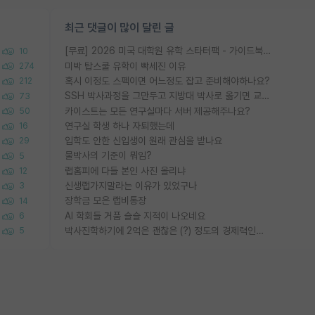
최근 댓글이 많이 달린 글
[무료] 2026 미국 대학원 유학 스타터팩 - 가이드북 & 합격자 컨택메일 템플릿
10
미박 탑스쿨 유학이 빡세진 이유
274
혹시 이정도 스펙이면 어느정도 잡고 준비해야하나요?
212
SSH 박사과정을 그만두고 지방대 박사로 옮기면 교수의 꿈은 끝일까요?
73
카이스트는 모든 연구실마다 서버 제공해주나요?
50
연구실 학생 하나 자퇴했는데
16
입학도 안한 신입생이 원래 관심을 받나요
29
물박사의 기준이 뭐임?
5
랩홈피에 다들 본인 사진 올리냐
12
신생랩가지말라는 이유가 있었구나
3
장학금 모은 랩비통장
14
AI 학회들 거품 슬슬 지적이 나오네요
6
박사진학하기에 2억은 괜찮은 (?) 정도의 경제력인가요
5