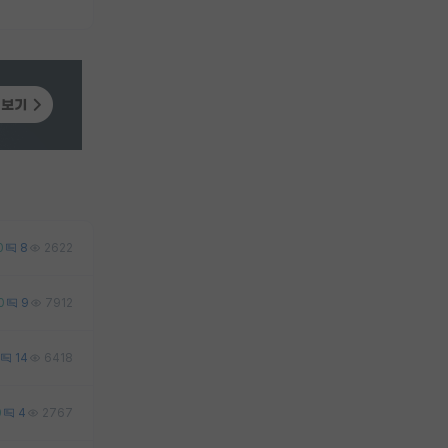
0
8
2622
0
9
7912
14
6418
0
4
2767