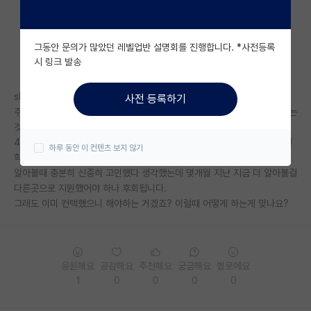
자유 게시판(아무개랩)
그동안 문의가 많았던 레벨업반 설명회를 진행합니다. *사전등록
미국 유학 게시판
시 링크 발송
미국 대학원 합격 후기 게시판
skp 인턴 컨택돼서 여름방학에 면담하고 겨울방학동안 인턴하기로 했는데
사전 등록하기
대학원생 모집 게시판
주기적으로 들어가서 확인해보니 랩이 활발하지도 않고 논문도 잘 안 나오는
것처럼 보입니다.
대학원 합격 후기 게시판
4학년이라 인턴 해볼 수 있는 기회도 몇번 없어서 경험해보고 그 랩으로 진
하루 동안 이 컨텐츠 보지 않기
학할 생각이었습니다.
연구실(PI) 홍보 게시판
알아볼때 충분히 신중히 고민했다 생각했는데 몇개월 지난 지금 더 알아볼걸
다른곳으로 지원했어야 하나 후회됩니다.
석박사 채용 정보 게시판
그래도 이미 컨택했으니 해야하는 거겠죠? 이럴때 어떻게 하는게 맞나요?
임용 정보 게시판
학부 인턴 게시판
응원해요
공감해요
추천해요
궁금해요
별로에요
취업 게시판
1
0
0
0
0
임용 후기 게시판