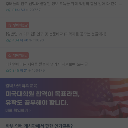
후배들의 진로 선택과 균형된 정보 획득을 위해 익명의 힘을 빌어 다 같이 연봉 공개 타임 한번 갖는 것 어때요?
81
63
20757
명예의전당
[일반랩 vs 대가랩] 연구 및 논문비교 (과학자를 꿈꾸는 분들에게)
404
40
111090
명예의전당
대학원이라는 지옥을 탈출해 멀리서 지켜보며 쓰는 글
345
31
106479
학부 인턴 게시판에서 핫한 인기글은?