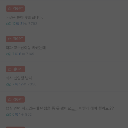
김GPT
IF낮은 분야 후회됩니다.
12
21
7792
김GPT
타과 교수님이랑 싸웠는데
7
8
7149
김GPT
석사 신입생 방치
7
17
7356
김GPT
랩실 인턴 하고있는데 면접을 좀 못 봤어요,,,,,, 어떻게 해야 될까요.??
0
1
862