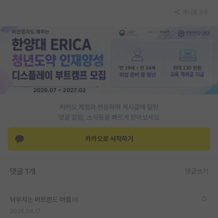
게시글 공유
PI 전용 게시판
인문사회 계열 게시판
특수/전문대학원 게시판
반도체/AI 게시판
장학금/장학생 게시판
카카오 계정과 연동하여 게시글에 달린
학술 정보 게시판
댓글 알람, 소식등을 빠르게 받아보세요
홍보 게시판
카카오로 시작하기
커리어
유학교육
댓글 1개
댓글쓰기
이벤트
뉘우치는 버트런드 러셀
반도체 아카데미
2026.04.17