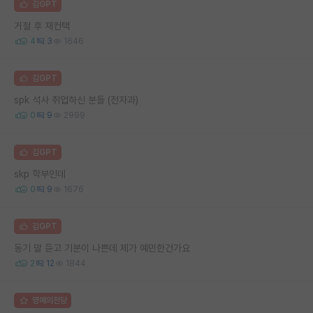
김GPT
거절 후 재컨택
4
3
1646
김GPT
spk 석사 취업하신 분들 (전자과)
0
9
2999
김GPT
skp 학부인데
0
9
1676
김GPT
동기 말 듣고 기분이 나쁜데 제가 예민한건가요
2
12
1844
명예의전당