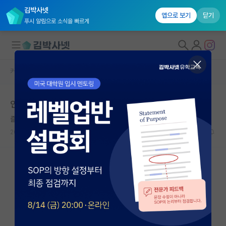
김박사넷
앱으로 보기
닫기
푸시 알림으로 소식을 빠르게
커뮤니티 홈
학부 인턴 게시판
대학원생 모집
인턴 컨택 후회
국내대학원 정보
즐거운 피터 힉스
연구실&오픈랩
2026.04.16
1
1863
커뮤니티
커뮤니티 홈
전체글보기
베스트 게시판
IF 명예의전당