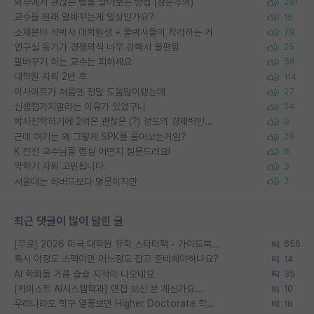
외부에서 괜찮은 랩을 알아보는 방법 (장문주의)
281
교수들 원래 말바꾸는게 일상인가요?
16
소재분야 석박사 대학원생 + 물박사들이 착각하는 거
79
연구실 동기가 경쟁의식 너무 강해서 불편함
25
말바꾸기 하는 교수는 피하세요
56
대학원 자퇴 2년 후
114
이사이트가 처음엔 정말 도움많이됐는데
27
신생랩가지말라는 이유가 있었구나
24
박사진학하기에 2억은 괜찮은 (?) 정도의 경제력인가요
9
근데 여기는 왜 그렇게 SPK를 물어보는거임?
28
K 전전 교수님들 랩실 어떤지 질문드려요!
5
막학기 자퇴 고민됩니다
3
서울대는 하버드보다 명문이지만
7
최근 댓글이 많이 달린 글
[무료] 2026 미국 대학원 유학 스타터팩 - 가이드북 & 합격자 컨택메일 템플릿
656
혹시 이정도 스펙이면 어느정도 잡고 준비해야하나요?
14
AI 학회들 거품 슬슬 지적이 나오네요
35
[카이스트 AI시스템학과] 면접 보신 분 계신가요...
10
우리나라도 학구 열풍보면 Higher Doctorate 학위가 필요하다고 봅니다.
16