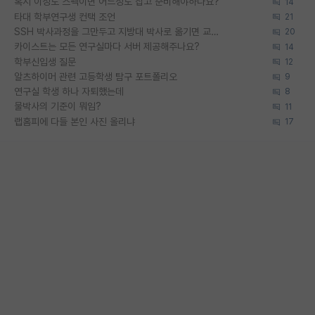
혹시 이정도 스펙이면 어느정도 잡고 준비해야하나요?
14
타대 학부연구생 컨택 조언
21
SSH 박사과정을 그만두고 지방대 박사로 옮기면 교수의 꿈은 끝일까요?
20
카이스트는 모든 연구실마다 서버 제공해주나요?
14
학부신입생 질문
12
알츠하이머 관련 고등학생 탐구 포트폴리오
9
연구실 학생 하나 자퇴했는데
8
물박사의 기준이 뭐임?
11
랩홈피에 다들 본인 사진 올리냐
17