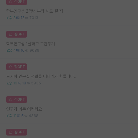
김GPT
학부연구생 2학년 부터 해도 될 지
3
12
7013
김GPT
학부연구생 1달하고 그만두기
4
16
9089
김GPT
도저히 연구실 생활을 버티기가 힘듭니다..
16
18
5935
김GPT
연구가 너무 어려워요
11
5
4368
김GPT