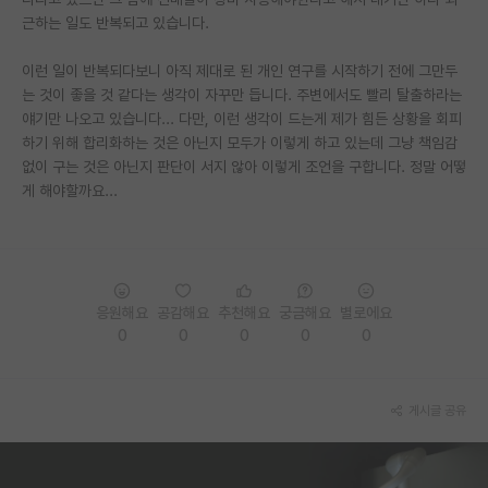
근하는 일도 반복되고 있습니다.
PI 전용 게시판
이런 일이 반복되다보니 아직 제대로 된 개인 연구를 시작하기 전에 그만두
인문사회 계열 게시판
는 것이 좋을 것 같다는 생각이 자꾸만 듭니다. 주변에서도 빨리 탈출하라는
얘기만 나오고 있습니다... 다만, 이런 생각이 드는게 제가 힘든 상황을 회피
특수/전문대학원 게시판
하기 위해 합리화하는 것은 아닌지 모두가 이렇게 하고 있는데 그냥 책임감
반도체/AI 게시판
없이 구는 것은 아닌지 판단이 서지 않아 이렇게 조언을 구합니다. 정말 어떻
게 해야할까요...
장학금/장학생 게시판
학술 정보 게시판
홍보 게시판
응원해요
공감해요
추천해요
궁금해요
별로에요
0
0
0
0
0
커리어
유학교육
게시글 공유
이벤트
반도체 아카데미