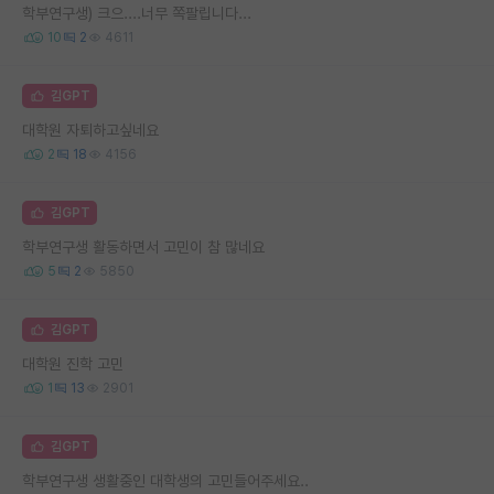
학부연구생) 크으....너무 쪽팔립니다...
10
2
4611
김GPT
대학원 자퇴하고싶네요
2
18
4156
김GPT
학부연구생 활동하면서 고민이 참 많네요
5
2
5850
김GPT
대학원 진학 고민
1
13
2901
김GPT
학부연구생 생활중인 대학생의 고민들어주세요..