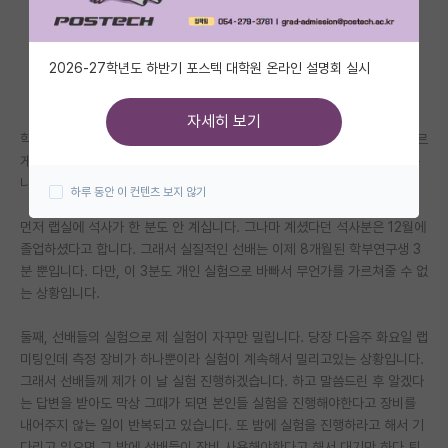
자유 게시판(아무개랩)
2026-27학년도 하반기 포스텍 대학원 온라인 설명회 실시
미국 유학 게시판
미국 대학원 합격 후기 게시판
자세히 보기
학부연구생을 시작한지 3주차 된 학생입니다. 현재 다니고 있는 랩실을 빠르
대학원생 모집 게시판
게 그만두는 것이 맞는지 계속 고민하다 의견을 묻기위해 이렇게 글을 써봅
니다.
하루 동안 이 컨텐츠 보지 않기
대학원 합격 후기 게시판
먼저 랩실에 석사가 한 분도 안 계십니다. 그나마 계셨다던 석사분은 12월에
연구실(PI) 홍보 게시판
졸업하셨다고 합니다. 그래서 실질적인 선배는 이제 8개월된 학부연구생 3
분 뿐입니다. 다만, 이 3분도 개인 실험으로 바빠서 무언가를 가르쳐줄 수 없
석박사 채용 정보 게시판
는 상황입니다.
임용 정보 게시판
둘째, 선배들의 실험으로 제 실험이 자꾸만 밀립니다. 당장 다음주 화요일 랩
학부 인턴 게시판
미팅인데 측정 장비가 하나뿐이라 실험이 계속해서 밀리고있는 상황입니다.
그래서 선배들께 제가 이 날 실험 진행하겠습니다. 하고 말씀드린 후 알겠다
취업 게시판
는 답변을 받아도 막상 그때가 되면 본인들 실험을 진행해야한다고 장비를
내어주지 않는 일이 반복되고 있습니다. 또 밤에 실험을 진행하라고 해서 기
임용 후기 게시판
다리고 있으면 그 밤에 선배들이 장비 사용해야한다고 해서 대기만 하다 퇴