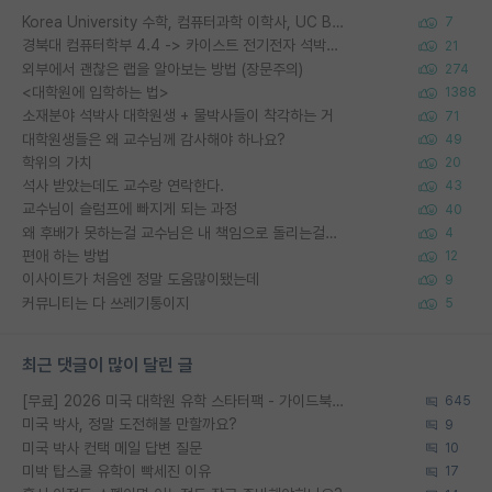
Korea University 수학, 컴퓨터과학 이학사, UC Berkeley 산업공학 대학원 공학박사가 되는 것은 쉽지 않겠죠?
7
경북대 컴퓨터학부 4.4 -> 카이스트 전기전자 석박사통합과정 합격
21
외부에서 괜찮은 랩을 알아보는 방법 (장문주의)
274
<대학원에 입학하는 법>
1388
소재분야 석박사 대학원생 + 물박사들이 착각하는 거
71
대학원생들은 왜 교수님께 감사해야 하나요?
49
학위의 가치
20
석사 받았는데도 교수랑 연락한다.
43
교수님이 슬럼프에 빠지게 되는 과정
40
왜 후배가 못하는걸 교수님은 내 책임으로 돌리는걸까요?
4
편애 하는 방법
12
이사이트가 처음엔 정말 도움많이됐는데
9
커뮤니티는 다 쓰레기통이지
5
최근 댓글이 많이 달린 글
[무료] 2026 미국 대학원 유학 스타터팩 - 가이드북 & 합격자 컨택메일 템플릿
645
미국 박사, 정말 도전해볼 만할까요?
9
미국 박사 컨택 메일 답변 질문
10
미박 탑스쿨 유학이 빡세진 이유
17