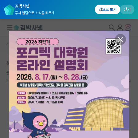
김박사넷
앱으로 보기
닫기
푸시 알림으로 소식을 빠르게
커뮤니티 홈
학부 인턴 게시판
대학원생 모집
학부연구생 조언 부탁드립니다
국내대학원 정보
즐거운 버지니아 울프
연구실&오픈랩
2026.01.29
0
1083
커뮤니티
커뮤니티 홈
전체글보기
베스트 게시판
IF 명예의전당