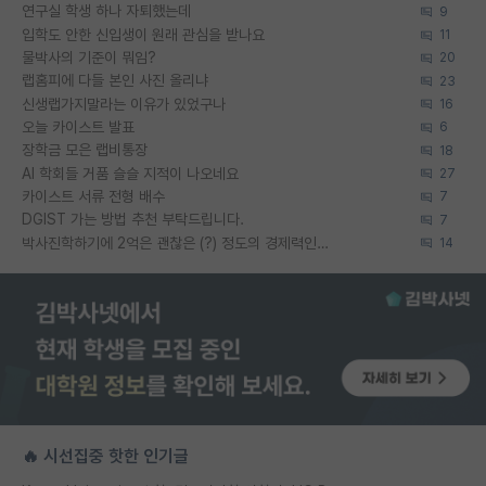
연구실 학생 하나 자퇴했는데
9
입학도 안한 신입생이 원래 관심을 받나요
11
물박사의 기준이 뭐임?
20
랩홈피에 다들 본인 사진 올리냐
23
신생랩가지말라는 이유가 있었구나
16
오늘 카이스트 발표
6
장학금 모은 랩비통장
18
AI 학회들 거품 슬슬 지적이 나오네요
27
카이스트 서류 전형 배수
7
DGIST 가는 방법 추천 부탁드립니다.
7
박사진학하기에 2억은 괜찮은 (?) 정도의 경제력인가요
14
🔥 시선집중 핫한 인기글