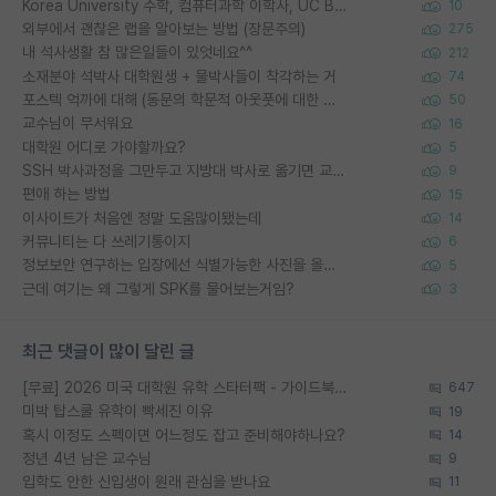
Korea University 수학, 컴퓨터과학 이학사, UC Berkeley 산업공학 대학원 공학박사가 되는 것은 쉽지 않겠죠?
10
외부에서 괜찮은 랩을 알아보는 방법 (장문주의)
275
내 석사생활 참 많은일들이 있엇네요^^
212
소재분야 석박사 대학원생 + 물박사들이 착각하는 거
74
포스텍 억까에 대해 (동문의 학문적 아웃풋에 대한 반박)
50
교수님이 무서워요
16
대학원 어디로 가야할까요?
5
SSH 박사과정을 그만두고 지방대 박사로 옮기면 교수의 꿈은 끝일까요?
9
편애 하는 방법
15
이사이트가 처음엔 정말 도움많이됐는데
14
커뮤니티는 다 쓰레기통이지
6
정보보안 연구하는 입장에선 식별가능한 사진을 올리는건 비추이긴함
5
근데 여기는 왜 그렇게 SPK를 물어보는거임?
3
최근 댓글이 많이 달린 글
[무료] 2026 미국 대학원 유학 스타터팩 - 가이드북 & 합격자 컨택메일 템플릿
647
미박 탑스쿨 유학이 빡세진 이유
19
혹시 이정도 스펙이면 어느정도 잡고 준비해야하나요?
14
정년 4년 남은 교수님
9
입학도 안한 신입생이 원래 관심을 받나요
11