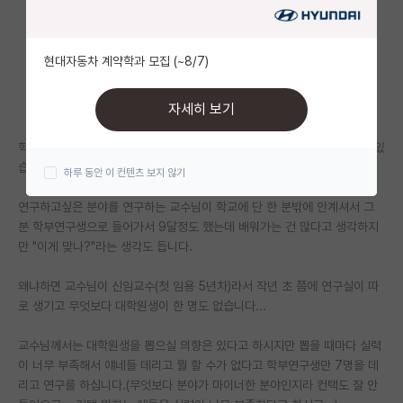
자유 게시판(아무개랩)
현대자동차 계약학과 모집 (~8/7)
미국 유학 게시판
미국 대학원 합격 후기 게시판
자세히 보기
대학원생 모집 게시판
학부는 흔히 건동홍국숭세단라인이라고 부르는 학교 중 하나 컴공 다니고 있
습니다. 일단 학점은 4점대초반이고 석차도 상위 5%이내로 들어갑니다.
하루 동안 이 컨텐츠 보지 않기
대학원 합격 후기 게시판
연구하고싶은 분야를 연구하는 교수님이 학교에 단 한 분밖에 안계셔서 그
연구실(PI) 홍보 게시판
분 학부연구생으로 들어가서 9달정도 했는데 배워가는 건 많다고 생각하지
만 "이게 맞나?"라는 생각도 듭니다.
석박사 채용 정보 게시판
왜냐하면 교수님이 신임교수(첫 임용 5년차)라서 작년 초 쯤에 연구실이 따
임용 정보 게시판
로 생기고 무엇보다 대학원생이 한 명도 없습니다...
학부 인턴 게시판
교수님께서는 대학원생을 뽑으실 의향은 있다고 하시지만 뽑을 때마다 실력
취업 게시판
이 너무 부족해서 얘네들 데리고 뭘 할 수가 없다고 학부연구생만 7명을 데
리고 연구를 하십니다.(무엇보다 분야가 마이너한 분야인지라 컨택도 잘 안
임용 후기 게시판