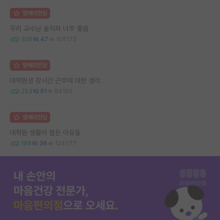
명예의전당
우리 교수님 솔직히 너무 좋음
326
47
105173
명예의전당
대학원생 장시간 근무에 대한 생각
253
61
84195
명예의전당
대학원 생활이 힘든 이유들
188
36
124077