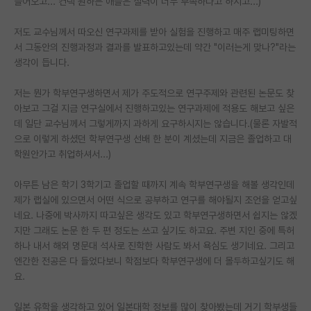
들어오고... 컨택 원하는 애들은 실력이 너무 부족하다고 하시고...)
PI 전용 게시판
저도 교수님께서 따오신 연구과제를 받아 실험을 진행하고 매주 랩미팅하면
서 그동안의 진행과정과 결과를 발표하고있는데 약간 "이러는게 맞나?"라는
인문사회 계열 게시판
생각이 듭니다.
특수/전문대학원 게시판
저는 뭔가 학부연구생하면서 제가 주도적으로 연구주제와 관련된 논문도 찾
반도체/AI 게시판
아보고 그걸 지금 연구실에서 진행하고있는 연구과제에 적용도 해보고 싶은
데 일단 교수님께서 그렇게까지 과하게 요구하시지는 않습니다.(물론 자발적
장학금/장학생 게시판
으로 이렇게 하셨던 학부연구생 선배 한 분이 계셨는데 지금은 졸업하고 대
학원안가고 취업하셔서...)
학술 정보 게시판
아무튼 남은 학기 3학기고 졸업할 때까지 계속 학부연구생을 해볼 생각인데
홍보 게시판
제가 랩실에 있으면서 어떤 식으로 공부하고 연구를 해야될지 조언을 얻고싶
네요. 나중에 박사까지 따고싶은 생각도 있고 학부연구생하면서 쉽지는 않겠
커리어
지만 그래도 논문 한 두 편 정도는 쓰고 싶기도 하고요. 주변 지인 중에 특허
유학교육
하나 내서 해외 명문대 석사로 진학한 사람도 봐서 욕심도 생기네요. 그리고
엔간한 전공은 다 들었다보니 학점보다 학부연구생에 더 몰두하고싶기도 해
이벤트
요.
반도체 아카데미
일본 유학을 생각하고 있어 일본대학 정보를 많이 찾아봤는데 거기 학부생들