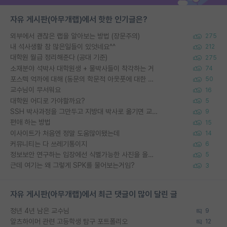
자유 게시판(아무개랩)에서 핫한 인기글은?
외부에서 괜찮은 랩을 알아보는 방법 (장문주의)
275
내 석사생활 참 많은일들이 있엇네요^^
212
대학원 월급 정리해준다 (공대 기준)
275
소재분야 석박사 대학원생 + 물박사들이 착각하는 거
74
포스텍 억까에 대해 (동문의 학문적 아웃풋에 대한 반박)
50
교수님이 무서워요
16
대학원 어디로 가야할까요?
5
SSH 박사과정을 그만두고 지방대 박사로 옮기면 교수의 꿈은 끝일까요?
9
편애 하는 방법
15
이사이트가 처음엔 정말 도움많이됐는데
14
커뮤니티는 다 쓰레기통이지
6
정보보안 연구하는 입장에선 식별가능한 사진을 올리는건 비추이긴함
5
근데 여기는 왜 그렇게 SPK를 물어보는거임?
3
자유 게시판(아무개랩)에서 최근 댓글이 많이 달린 글
정년 4년 남은 교수님
9
알츠하이머 관련 고등학생 탐구 포트폴리오
12