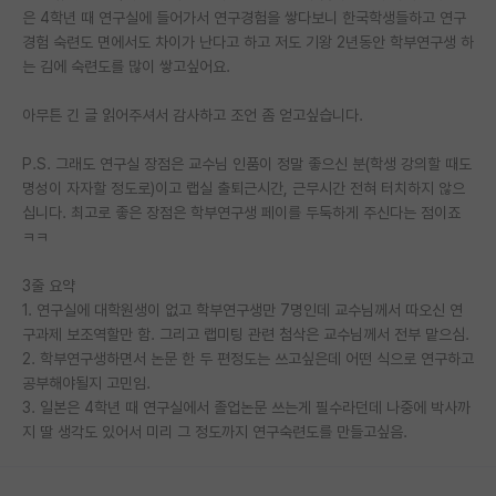
은 4학년 때 연구실에 들어가서 연구경험을 쌓다보니 한국학생들하고 연구
재팬라운지 🌸
경험 숙련도 면에서도 차이가 난다고 하고 저도 기왕 2년동안 학부연구생 하
는 김에 숙련도를 많이 쌓고싶어요.
아무튼 긴 글 읽어주셔서 감사하고 조언 좀 얻고싶습니다.
P.S. 그래도 연구실 장점은 교수님 인품이 정말 좋으신 분(학생 강의할 때도
명성이 자자할 정도로)이고 랩실 출퇴근시간, 근무시간 전혀 터치하지 않으
십니다. 최고로 좋은 장점은 학부연구생 페이를 두둑하게 주신다는 점이죠
ㅋㅋ
3줄 요약
1. 연구실에 대학원생이 없고 학부연구생만 7명인데 교수님께서 따오신 연
구과제 보조역할만 함. 그리고 랩미팅 관련 첨삭은 교수님께서 전부 맡으심.
2. 학부연구생하면서 논문 한 두 편정도는 쓰고싶은데 어떤 식으로 연구하고
공부해야될지 고민임.
3. 일본은 4학년 때 연구실에서 졸업논문 쓰는게 필수라던데 나중에 박사까
지 딸 생각도 있어서 미리 그 정도까지 연구숙련도를 만들고싶음.