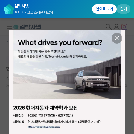
김박사넷
앱으로 보기
닫기
푸시 알림으로 소식을 빠르게
커뮤니티 홈
자유 게시판(아무개랩)
대학원생 모집
본문이 수정되지 않는 박제글입니다.
국내대학원 정보
학부연구생 활동하면서 고민이 참 많네요
연구실&오픈랩
성급한 마이클 패러데이
커뮤니티
2023.09.28
2
5858
커뮤니티 홈
전체글보기
베스트 게시판
IF 명예의전당