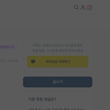
카카오 계정과 연동하여 게시글에 달린
박제글입니다.
댓글 알람, 소식등을 빠르게 받아보세요
기
댓글 알람
카카오로 시작하기
글쓰기
가장 핫한 댓글은?
서당개 개 ㅅㄲ도 3년이면 풍월 읊는데 박사 5년 이상 대리고 있으면서 물된건 교수 탓 맞는ㄱ게 거기가 서당이 아니란 소리임