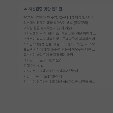
🔥 시선집중 핫한 인기글
Korea University 수학, 컴퓨터과학 이학사, UC Berkeley 산업공학 대학원 공학박사가 되는 것은 쉽지 않겠죠?
외부에서 괜찮은 랩을 알아보는 방법 (장문주의)
대학원 월급 정리해준다 (공대 기준)
대학원생들 교수에게 가스라이팅 당한 것은 이해가 갑니다. 안타깝네요.
소재분야 석박사 대학원생 + 물박사들이 착각하는 거
석사입학예정생 분들! 제발 어느 정도 각오는 하고 오세요.
포스텍 억까에 대해 (동문의 학문적 아웃풋에 대한 반박)
교수님이 슬럼프에 빠지게 되는 과정
대학원 어디로 가야할까요?
편애 하는 방법
이사이트가 처음엔 정말 도움많이됐는데
커뮤니티는 다 쓰레기통이지
정보보안 연구하는 입장에선 식별가능한 사진을 올리는건 비추이긴함