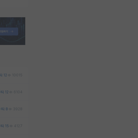
12
10015
12
6104
0
8
3928
15
4127