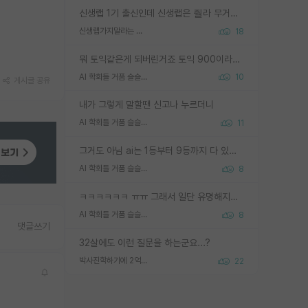
신생랩 1기 출신인데 신생랩은 줠라 무거운 바벨 같은거임. 들면 대박인데 못들면 깔려 죽음. 아무도 알려주지 않는 환경에서 자생해야하지만, 일단 살아남았다면 그 어떤 사람보다 악착같고 생존력 높은 사람으로 거듭날 수 있음
신생랩가지말라는 이유가 있었구나
18
뭐 토익같은게 되버린거죠 토익 900이라고 영어잘하는건 아닙니다만 잘하는사람은 다 900을 넘는 그런
AI 학회들 거품 슬슬 지적이 나오네요
10
게시글 공유
내가 그렇게 말할땐 신고나 누르더니
AI 학회들 거품 슬슬 지적이 나오네요
11
그거도 아님 ai는 1등부터 9등까지 다 있음 그거도 없는 사람은 뭐냐 교수가 그냥 못하게 한거 1등급도 교수가 막으면 안됨
AI 학회들 거품 슬슬 지적이 나오네요
8
ㅋㅋㅋㅋㅋㅋ ㅠㅠ 그래서 일단 유명해지는게 중요한거같습니다
AI 학회들 거품 슬슬 지적이 나오네요
8
댓글쓰기
32살에도 이런 질문을 하는군요...?
박사진학하기에 2억은 괜찮은 (?) 정도의 경제력인가요
22