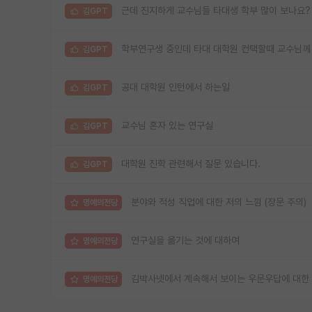
근데 진지하게 교수님들 타대생 학부 많이 보나요?
김GPT
학부연구생 중인데 타대 대학원 컨택할때 교수님께
김GPT
공대 대학원 인턴에서 하는일
김GPT
교수님 혼자 있는 연구실
김GPT
대학원 진학 관련해서 질문 있습니다.
김GPT
분야와 적성 직업에 대한 저의 느낌 (장문 주의)
명예의전당
연구실을 옮기는 것에 대하여
명예의전당
김박사넷에서 계속해서 보이는 우문우답에 대한
명예의전당