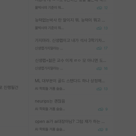
물박사의 기준이 뭐임?
12
능력없는박사 란 말이지 뭐. 능력이 뭐고 능력이 있다는게 뭔지는 사람마다 기준이 다르니까 얘기해봐야 서로 자기 기준만 얘기해서 논쟁이 끝이 안나고. 주위에서 능력있고 야심있는 신입생이 교수가 유의미한 피드백을 아예 안주면서 제대로된 과제에 참여해볼 기회도 제공하지 않고 잡일 뺑뺑이만 돌려서 맨날 단순작업만 하면서 밤새다가 눈빛이 점점 죽어가는걸 본 사람은 물박사는 교수탓이라고 하고, 교수는 이것저것 알려도 주고 기회도 주고 사수 동기 붙여주면서 어떻게든 끌고가려고 하는데 본인이 매일 뺀질거리면서 출근 하는둥마는둥 하다가 기껏 와서도 폰이나 쳐다보다가 실험 망치고 저녁약속있어서 먼저 가볼게요~ 하는걸 본 사람은 물박사는 본인탓이라고 함.
물박사의 기준이 뭐임?
13
가지마라. 신생랩이고 내가 석사 3학기차인데 최고참인데 나도 아무것도 모르는데 교수가 후배들 왜 논문 교육 안시키냐. 논문 왜 안 써오냐 닦달한다
신생랩가지말라는 이유가 있었구나
17
신생랩+젊은 교수 이게 ㄹㅇ 모 아니면 도인듯.
신생랩가지말라는 이유가 있었구나
16
ML 대부분이 골드 스탠다드 하나 상정해놓고 (벤치마크 데이터셋이 여러 개면 여러 개 상정) 그거 얼마나 잘 맞추나 싸움임 가끔 번뜩이는 설계 철학을 보여주는 논문들도 있지만 대부분 그거 성적 얼마나 더 올리느라에 혈안이 되어 있는 측면이 잇음
으로 진행될건
AI 학회들 거품 슬슬 지적이 나오네요
13
neurips는 괜찮음
AI 학회들 거품 슬슬 지적이 나오네요
9
open ai가 ai대장아님? 그럼 쟤가 하는 말이 다 맞겠네
AI 학회들 거품 슬슬 지적이 나오네요
8