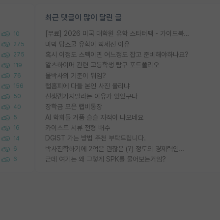
최근 댓글이 많이 달린 글
[무료] 2026 미국 대학원 유학 스타터팩 - 가이드북 & 합격자 컨택메일 템플릿
10
미박 탑스쿨 유학이 빡세진 이유
275
혹시 이정도 스펙이면 어느정도 잡고 준비해야하나요?
275
알츠하이머 관련 고등학생 탐구 포트폴리오
119
물박사의 기준이 뭐임?
76
랩홈피에 다들 본인 사진 올리냐
156
신생랩가지말라는 이유가 있었구나
50
장학금 모은 랩비통장
40
AI 학회들 거품 슬슬 지적이 나오네요
5
카이스트 서류 전형 배수
16
DGIST 가는 방법 추천 부탁드립니다.
14
박사진학하기에 2억은 괜찮은 (?) 정도의 경제력인가요
6
근데 여기는 왜 그렇게 SPK를 물어보는거임?
6