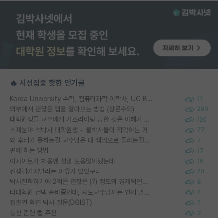
🔥 시선집중 핫한 인기글
Korea University 수학, 컴퓨터과학 이학사, UC Berkeley 산업공학 대학원 공학박사가 되는 것은 쉽지 않겠죠?
11
외부에서 괜찮은 랩을 알아보는 방법 (장문주의)
280
대학원생들 교수에게 가스라이팅 당한 것은 이해가 갑니다. 안타깝네요.
120
소재분야 석박사 대학원생 + 물박사들이 착각하는 거
77
왜 후배가 못하는걸 교수님은 내 책임으로 돌리는걸까요?
7
편애 하는 방법
17
이사이트가 처음엔 정말 도움많이됐는데
16
신생랩가지말라는 이유가 있었구나
20
박사진학하기에 2억은 괜찮은 (?) 정도의 경제력인가요
8
타대학원 컨텍 준비중인데, 지도교수님께는 언제 말씀드려야 할까요?
2
정출연 학연 박사 질문(DGIST)
2
통신 관련 랩 추천
3