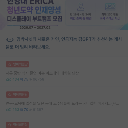
김박사넷의 새로운 거인, 인공지능 김GPT가 추천하는 게시
물로 더 멀리 바라보세요.
명예의전당
서른 중반 석사 졸업 미혼 아즈매의 대학원 단상
434
75
66758
명예의전당
연구-교육에 열정을 잃은 공대 교수님들께 드리는 시니컬한 메세지...(ㅂㄷㅂㄷ)
463
70
61387
명예의전당