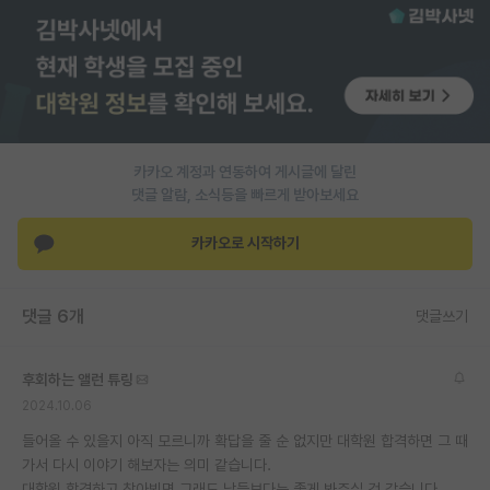
PI 전용 게시판
인문사회 계열 게시판
특수/전문대학원 게시판
반도체/AI 게시판
카카오 계정과 연동하여 게시글에 달린
댓글 알람, 소식등을 빠르게 받아보세요
장학금/장학생 게시판
카카오로 시작하기
학술 정보 게시판
홍보 게시판
댓글 6개
댓글쓰기
커리어
후회하는 앨런 튜링
유학교육
2024.10.06
이벤트
들어올 수 있을지 아직 모르니까 확답을 줄 순 없지만 대학원 합격하면 그 때
가서 다시 이야기 해보자는 의미 같습니다.
반도체 아카데미
대학원 합격하고 찾아뵈면 그래도 남들보다는 좋게 봐주실 것 같습니다.