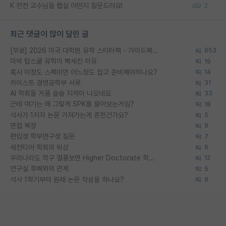
K 전전 교수님들 랩실 어떤지 질문드려요!
2
최근 댓글이 많이 달린 글
[무료] 2026 미국 대학원 유학 스타터팩 - 가이드북 & 합격자 컨택메일 템플릿
653
미박 탑스쿨 유학이 빡세진 이유
19
혹시 이정도 스펙이면 어느정도 잡고 준비해야하나요?
14
카이스트 경영공학부 서류
31
AI 학회들 거품 슬슬 지적이 나오네요
33
근데 여기는 왜 그렇게 SPK를 물어보는거임?
18
석사가 1저자 논문 가져가는게 흔한건가요?
5
면접 복장
9
편입생 학부연구생 질문
7
세컨티어 학회의 위상
6
우리나라도 학구 열풍보면 Higher Doctorate 학위가 필요하다고 봅니다.
12
연구실 후배와의 관계
5
석사 1학기부터 원래 논문 작성을 하나요?
9