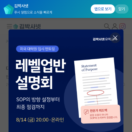
김박사넷
앱으로 보기
닫기
푸시 알림으로 소식을 빠르게
커뮤니티 홈
자유 게시판(아무개랩)
대학원생 모집
본문이 수정되지 않는 박제글입니다.
국내대학원 정보
대학원 진학 관련해서 질문 있습니다.
연구실&오픈랩
만만한 로버트 후크
커뮤니티
2024.10.06
6
1148
커뮤니티 홈
전체글보기
베스트 게시판
IF 명예의전당