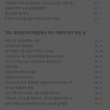
타대학원 컨텍 준비중인데, 지도교수님께는 언제 말씀드려야 할까요?
2
정출연 학연 박사 질문(DGIST)
2
통신 관련 랩 추천
3
K 전전 교수님들 랩실 어떤지 질문드려요!
2
자유 게시판(아무개랩)에서 최근 댓글이 많이 달린 글
카이스트 경영공학부 서류
31
장학금 모은 랩비통장
21
AI 학회들 거품 슬슬 지적이 나오네요
33
근데 여기는 왜 그렇게 SPK를 물어보는거임?
18
석사가 1저자 논문 가져가는게 흔한건가요?
5
면접 복장
9
편입생 학부연구생 질문
7
세컨티어 학회의 위상
6
우리나라도 학구 열풍보면 Higher Doctorate 학위가 필요하다고 봅니다.
12
연구실 후배와의 관계
5
석사 1학기부터 원래 논문 작성을 하나요?
9
카이스트 교수님들 중에서도 연구실 홈페이지를 마련 안 하신 분들이 계시던데
4
공부 못했는데 논문실적은 좋은 사람을 싫어함?
4