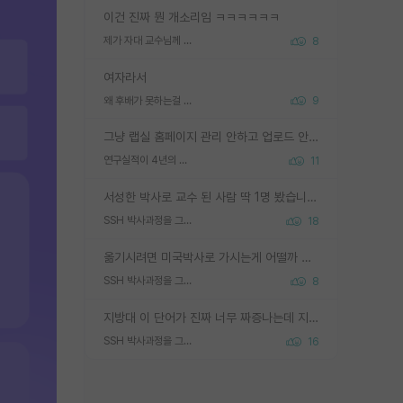
이건 진짜 뭔 개소리임 ㅋㅋㅋㅋㅋㅋ
제가 자대 교수님께 무례하게 행동한 걸까요?
8
여자라서
왜 후배가 못하는걸 교수님은 내 책임으로 돌리는걸까요?
9
그냥 랩실 홈페이지 관리 안하고 업로드 안한거 아님?
연구실적이 4년의 공백이 있는거 어떻게 생각하냐
11
서성한 박사로 교수 된 사람 딱 1명 봤습니다. 근데 지방대 박사로 교수된 거는 기적이 일어나야되요. 서성한 학부부터여도 빡센게 교수임용일텐데 지방대박사로 무슨 교수가 되나요...... 중소기업/중견기업 팀장급/연구소장급이나 될거 같네요.
SSH 박사과정을 그만두고 지방대 박사로 옮기면 교수의 꿈은 끝일까요?
18
옮기시려면 미국박사로 가시는게 어떨까 싶네요. 교수가 꿈이면 미국박사 하고 미국교수 까지 같이 노리시는게 기회가 많지 않을까요?
SSH 박사과정을 그만두고 지방대 박사로 옮기면 교수의 꿈은 끝일까요?
8
지방대 이 단어가 진짜 너무 짜증나는데 지방대면 다 그냥 쓰레기인가요? 무슨 말 같지도 않은 댓글들이 있는건지??? 지방에도 충분히 좋은 대학 많고 충분히 잘하는 교수님들 많습니다 포항공대 4개 IST 대표 지거국들 여기 모두 다 지방에 있고 여기 출신들 중에 교수하는 분들 적지 않습니다 지거국 출신이 무슨 교수를 하냐?라고 생각할 사람들 많은데 상위 대표 지거국에 아웃라이어들 많습니다 결국 개인의 연구역량과 실적이 중요합니다 이 역량을 펼치는데 있어서 지도교수와의 합도 중요합니다. 그리고 경력이 필요하면 해외포닥까지 다녀오세요
SSH 박사과정을 그만두고 지방대 박사로 옮기면 교수의 꿈은 끝일까요?
16