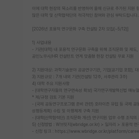
이에 대학 현장의 목소리를 반영하여 올해 신규로 추가된 지원 
많은 대학 및 산학협력단의 적극적인 참여와 관심 부탁드립니다.
[2026년 포용적 연구문화 구축 컨설팅 2차 모집(~5/12)]
1) 사업내용
- 기관(대학) 내 포용적 연구문화 구축을 위해 조직문화 및 제
공인노무사/HR 컨설턴트 연계 맞춤형 현장 컨설팅 무료 지원
2) 지원대상: 과학기술분야 공공연구기관, 기업(공기업 포함), 
3) 지원규모 : 7개 내외 기관(컨설팅 12주, 사후관리 3주)
4) 대학 주요 지원사항
- (대학연구자들의 연구연속성 확보) 국가연구개발혁신법 매뉴얼
* 제/규정 검토 기본 지원
- (국제 공동연구프로그램 준비 관련) 호라이즌 유럽 등 국제 공동연구
성평등계획) 수립 및 이행체계 구축 지원
- (대학(산학협력단) 조직문화 개선) 연구지원 업무 수행 조직의
5) 신청방법 : W브릿지(wbridge.or.kr) > 일자리 > 포용
- 신청 링크 : https://www.wbridge.or.kr/platform/caree