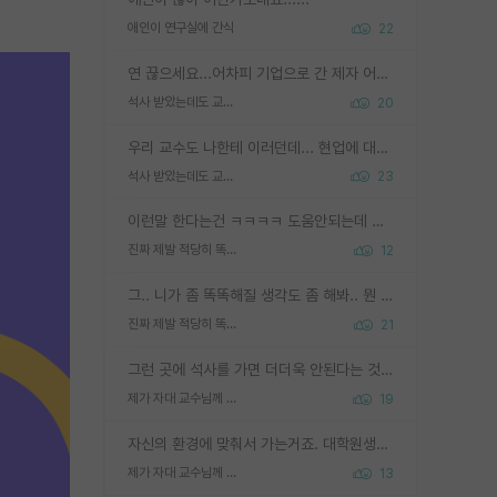
애인이 연구실에 간식
22
연 끊으세요...어차피 기업으로 간 제자 어떻게 못합니다. 기업에서는 교수들 사기꾼으로 보는 시선도 강하고, 앞에서나 교수님하고 떠받들어주지 많이 무시합니다. 영향력도 0에 수렴합니다. 그리고 생각해보십시오. 석사로 기업간 제자가 무슨 힘이 있다고 과제를 달라고 합니까? 말만 교수지 무능력자라고 생각합니다. 세금이 아깝습니다.
석사 받았는데도 교수랑 연락한다.
20
우리 교수도 나한테 이러던데... 현업에 대해 이해가 전혀 없고, 자기 말이면 다 되는 줄 알고. 학위동안 지도는 커녕 잡일만 시켜놓고 이제와서 주기적으로 연락 없으면 싸가지 없는 제자가 되버림.
석사 받았는데도 교수랑 연락한다.
23
이런말 한다는건 ㅋㅋㅋㅋ 도움안되는데 도움되는 척하는 멍청한 선배들이 우리 나가면 너 어떡하냐 ㅇㅈㄹ 하고 나가면 후배들이 이런말 하더라 ㅎㅎㅎ
진짜 제발 적당히 똑똑한 박사과정이라도 위에 있었으면..
12
그.. 니가 좀 똑똑해질 생각도 좀 해봐.. 뭔 연구를 선배랑 계속 같이할 생각을하냐 박사과정이
진짜 제발 적당히 똑똑한 박사과정이라도 위에 있었으면..
21
그런 곳에 석사를 가면 더더욱 안된다는 것을 깨달으시면 된겁니다!
제가 자대 교수님께 무례하게 행동한 걸까요?
19
자신의 환경에 맞춰서 가는거죠. 대학원생분이 질투하셔서 그러시는건 아닐지..
제가 자대 교수님께 무례하게 행동한 걸까요?
13